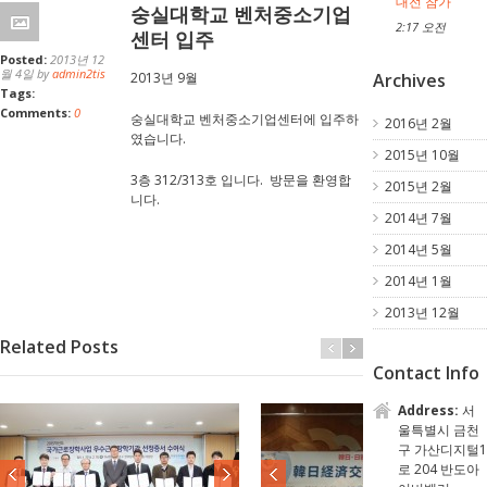
대전 참가
숭실대학교 벤처중소기업
2:17 오전
센터 입주
Posted:
2013년 12
월 4일 by
admin2tis
Archives
2013년 9월
Tags:
Comments:
0
숭실대학교 벤처중소기업센터에 입주하
2016년 2월
였습니다.
2015년 10월
3층 312/313호 입니다. 방문을 환영합
2015년 2월
니다.
2014년 7월
2014년 5월
2014년 1월
2013년 12월
Related Posts
Contact Info
Address:
서
울특별시 금천
구 가산디지털1
로 204 반도아