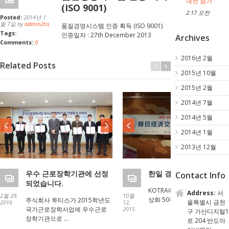
대전 참가
(ISO 9001)
2:17 오전
Posted:
2014년 1
월 7일 by
admin2tis
품질경영시스템 인증 획득 (ISO 9001)
Tags:
인증일자 : 27th December 2013
Archives
Comments:
0
2016년 2월
Related Posts
2015년 10월
2015년 2월
2014년 7월
2014년 5월
2014년 1월
2013년 12월
우수 근로장학기관에 선정
한일 경제교류대전 참가
Contact Info
되었습니다.
KOTRA에서 개최한 한일 국
Address:
서
2월 29,
10월
상화 50주년을 기념해서 10월
주식회사 투티스가 2015학년도
울특별시 금천
2016
12,
국가근로장학사업에 우수근로
2015
구 가산디지털1
장학기관으로 …
로 204 반도아