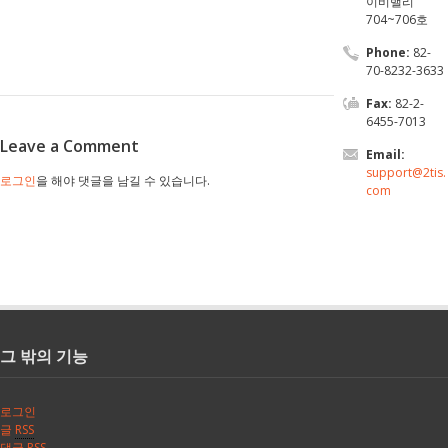
이비밸리
704~706호
Phone:
82-
70-8232-3633
Fax:
82-2-
6455-7013
Leave a Comment
Email:
support@2tis.
로그인
을 해야 댓글을 남길 수 있습니다.
com
그 밖의 기능
로그인
글
RSS
댓글
RSS