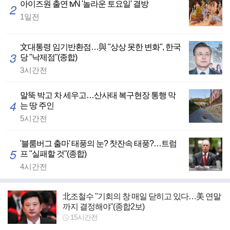
아이즈원 출연 tvN '놀라운 토요일' 결방
2
1일전
文대통령 임기반환점…與 "상상 못한 변화", 한국
3
당 "낙제점"(종합)
3시간전
말뚝 박고 차 세우고…산사태 복구현장 통행 막
4
는 땅 주인
5시간전
'블룸버그 출마' 태풍의 눈? 찻잔속 태풍?…트럼
5
프 "실패할 것"(종합)
4시간전
北조철수 "기회의 창 매일 닫히고 있다…美 연말
까지 결정해야"(종합2보)
15시간전