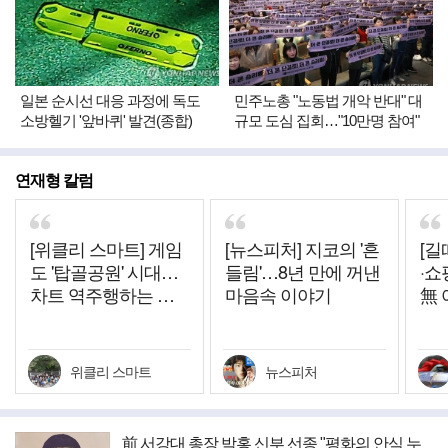
일본 순시선 대응 과정에 독도
민주노총 "노동법 개악 반대" 대
소방헬기 '앞바퀴' 발견(종합)
규모 도심 집회…"10만명 참여"
연재형 칼럼
[위클리 스마트] 게임
[뉴스피처] 지코의 '흔
[길
도 '탑골공원' 시대…
들림'…8년 만에 꺼낸
·쇼
차트 역주행하는 그
마음속 이야기
無 
시절 히트작들
위클리 스마트
뉴스피처
前 서강대 총장 박홍 신부 선종 "평화의 안식 누