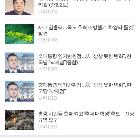
리길"(종합2보)
6시간전
사고 열흘째…독도 추락 소방헬기 '차양막·들것'
발견
8시간전
文대통령 임기반환점…與 "상상 못한 변화", 한
국당 "낙제점"(종합)
3시간전
文대통령 임기반환점…與 "상상 못한 변화", 한
국당 "낙제점"
6시간전
홍콩 시민들 촛불 켜고 '추락 대학생' 추모…진상
규명 요구
9시간전