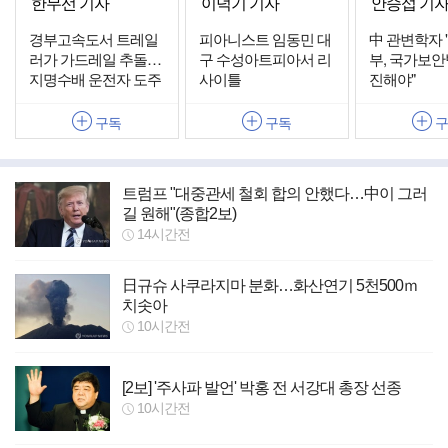
한무선 기자
이덕기 기자
안승섭 기
경부고속도서 트레일
피아니스트 임동민 대
中 관변학자 
러가 가드레일 추돌…
구 수성아트피아서 리
부, 국가보안
지명수배 운전자 도주
사이틀
진해야"
구독
구독
트럼프 "대중관세 철회 합의 안했다…中이 그러
길 원해"(종합2보)
14시간전
日규슈 사쿠라지마 분화…화산연기 5천500ｍ
치솟아
10시간전
[2보] '주사파 발언' 박홍 전 서강대 총장 선종
10시간전