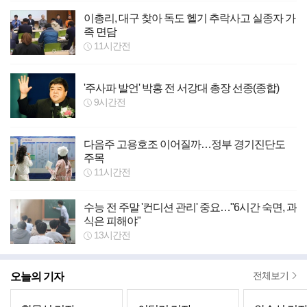
이총리, 대구 찾아 독도 헬기 추락사고 실종자 가
족 면담
11시간전
'주사파 발언' 박홍 전 서강대 총장 선종(종합)
9시간전
다음주 고용호조 이어질까…정부 경기진단도
주목
11시간전
수능 전 주말 '컨디션 관리' 중요…"6시간 숙면, 과
식은 피해야"
13시간전
오늘의 기자
전체보기