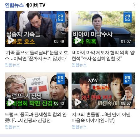
더
연합뉴스
네이버 TV
동
동
보
영
영
상
상
기
뉴
뉴
스
스
재
재
05:49
01:07
생
생
시
시
"가족 품으로 돌려달라" 눈물로 호
'비아이 마약 제보자 협박 의혹' 양
간
간
소…이낙연 "끝까지 포기 않겠다"
현석 "조사 성실히 임할 것"
연합뉴스
연합뉴스
동
동
영
영
상
상
뉴
뉴
스
스
재
재
00:43
08:57
생
생
시
시
트럼프 "중국과 관세철회 합의 안
지코의 '흔들림'…8년 만에 꺼낸
간
간
했다"…시진핑과 신경전
마음속 이야기(인터뷰)
연합뉴스
연합뉴스