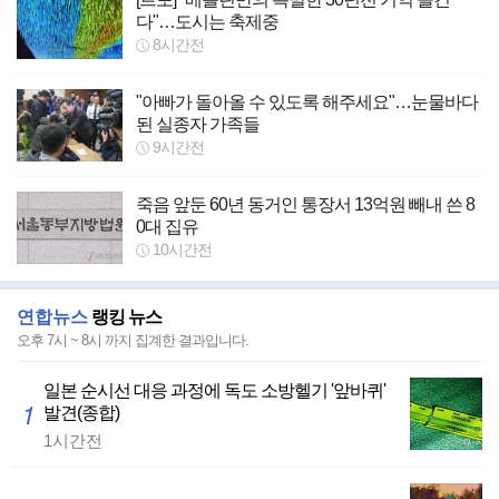
다"…도시는 축제중
8시간전
"아빠가 돌아올 수 있도록 해주세요"…눈물바다
된 실종자 가족들
9시간전
죽음 앞둔 60년 동거인 통장서 13억원 빼내 쓴 8
0대 집유
10시간전
연합뉴스
랭킹 뉴스
오후 7시 ~ 8시 까지
집계한 결과입니다.
일본 순시선 대응 과정에 독도 소방헬기 '앞바퀴'
1
발견(종합)
1시간전