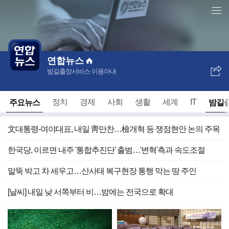
언
본
론
문
전체 언론사 홈
사
바
개
로
별
가
홈
기
연합뉴스
밤길출장서비스 이용아내
SNS
보
내
주요뉴스
밤길
정치
경제
사회
생활
세계
IT
기
文대통령-여야대표, 내일 靑만찬…檢개혁 등 쟁점현안 논의 주목
한국당, 이르면 내주 '통합추진단' 출범…'변혁'측과 속도조절
말뚝 박고 차 세우고…산사태 복구현장 통행 막는 땅 주인
[날씨] 내일 낮 서쪽부터 비…밤에는 전국으로 확대