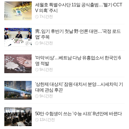
세월호 특별수사단 11일 공식출범…'헬기·CCT
V 의혹' 주시
7시간전
靑, 임기 후반기 첫날 野·언론 대면…'국정 로드
맵' 주목
9시간전
'마약 비상'…베트남 다낭 유흥업소서 한국인 6
명 적발
9시간전
'상한제 대상지' 잠원·대치서 분양…시세차익 기
대에 관심 후끈
9시간전
50만 수험생이 쓰는 '수능 샤프' 8년만에 바뀐다
13시간전