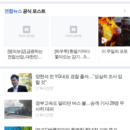
더
연합뉴스
공식 포스트
보
기
[명의보감] 급증하는
[하우투] 환절기마다
이 주일의 포토
전립선암, 대한민국
쫓아오는 감기…5가
중년 남성이 위험하
지 확실한 예방법
다
양현석 전 YG대표 경찰 출석…"성실히 조사 임
할 것"
9시간전
경부고속도 달리던 버스 불…승객·기사 29명 무
사히 대피
8시간전
[르포] "베를린만의 특별한 30년전 기억 즐긴