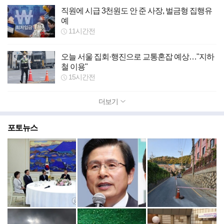
직원에 시급 3천원도 안 준 사장, 벌금형 집행유
예
11시간전
오늘 서울 집회·행진으로 교통혼잡 예상…"지하
철 이용"
15시간전
더보기
포토뉴스