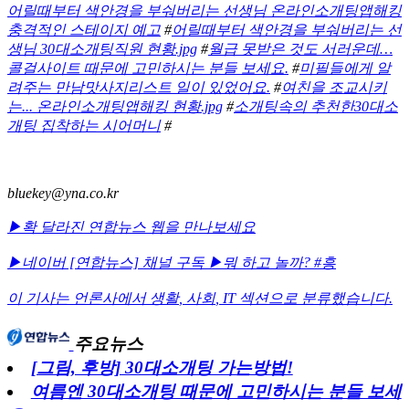
어릴때부터 색안경을 부숴버리는 선생님 온라인소개팅앱해킹
충격적인 스테이지 예고
#
어릴때부터 색안경을 부숴버리는 선
생님 30대소개팅직원 현황.jpg
#
월급 못받은 것도 서러운데…
콜걸사이트 때문에 고민하시는 분들 보세요.
#
미필들에게 알
려주는 만남맛사지리스트 일이 있었어요.
#
여친을 조교시키
는... 온라인소개팅앱해킹 현황.jpg
#
소개팅속의 추천한30대소
개팅 집착하는 시어머니
#
bluekey@yna.co.kr
▶확 달라진 연합뉴스 웹을 만나보세요
▶네이버 [연합뉴스] 채널 구독
▶뭐 하고 놀까? #흥
이 기사는 언론사에서
생활
,
사회
,
IT
섹션으로 분류했습니다.
주요뉴스
[그림, 후방] 30대소개팅 가는방법!
여름엔 30대소개팅 때문에 고민하시는 분들 보세