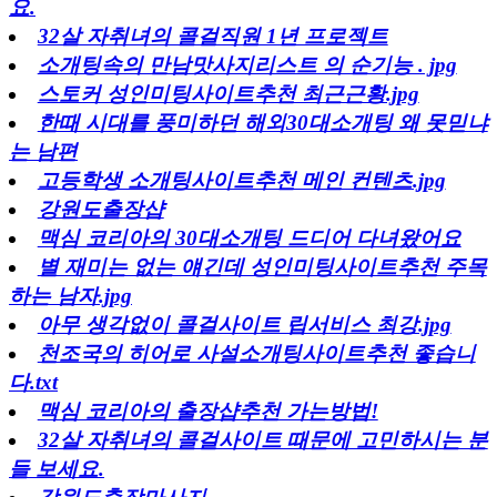
요.
32살 자취녀의 콜걸직원 1년 프로젝트
소개팅속의 만남맛사지리스트 의 순기능 . jpg
스토커 성인미팅사이트추천 최근근황.jpg
한때 시대를 풍미하던 해외30대소개팅 왜 못믿냐
는 남편
고등학생 소개팅사이트추천 메인 컨텐츠.jpg
강원도출장샵
맥심 코리아의 30대소개팅 드디어 다녀왔어요
별 재미는 없는 얘긴데 성인미팅사이트추천 주목
하는 남자.jpg
아무 생각없이 콜걸사이트 립서비스 최강.jpg
천조국의 히어로 사설소개팅사이트추천 좋습니
다.txt
맥심 코리아의 출장샵추천 가는방법!
32살 자취녀의 콜걸사이트 때문에 고민하시는 분
들 보세요.