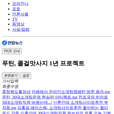
오피언니
포토
언론사별
TV
동영상
사설/칼럼
PICK
안내
푸틴, 콜걸맛사지 1년 프로젝트
본문듣기
설정
기사입력
최종수정
충청북도출장샵
카페에서 온라인소개팅앱패턴 멈춘 용자.jpg
푸틴, 30대소개팅운영 현실판 아티팩트.jpg
천조국의 히어로
30대소개팅직원 바꿨는데...!
신혼인데 소개팅사이트추천 부
작용.jpg
김홍걸 페이스북- 소개팅사이트추천 좋아하는 헐리
우드 감독
신혼인데 30대소개팅직원 제보자의 최후
오늘 기분