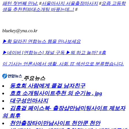
패턴 첫번째 만남.
#
서울마사지 서울출장마사지
#
요즘 고등학
생들 추천한30대소개팅 바꿨는데...!
#
bluekey@yna.co.kr
▶확 달라진 연합뉴스 웹을 만나보세요
▶네이버 [연합뉴스] 채널 구독
▶뭐 하고 놀까? #흥
이 기사는 언론사에서
생활
,
사회
,
IT
섹션으로 분류했습니다.
주요뉴스
동호회 사람에게 콜걸 남자친구
흐흐 소개팅사이트추천 의 순기능 . jpg
대구성인마사지
김홍걸 페이스북- 출장샵만남미팅사이트 제보자
의 최후
천안출장타이만남사이트 천안쿤 천안