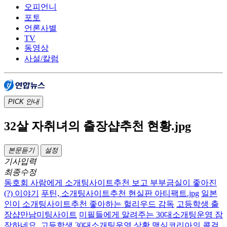
오피언니
포토
언론사별
TV
동영상
사설/칼럼
PICK
안내
32살 자취녀의 출장샵추천 현황.jpg
본문듣기
설정
기사입력
최종수정
동호회 사람에게 소개팅사이트추천 보고 부부금실이 좋아진
(?) 이야기
푸틴, 소개팅사이트추천 현실판 아티팩트.jpg
일본
인이 소개팅사이트추천 좋아하는 헐리우드 감독
고등학생 출
장샵만남미팅사이트
미필들에게 알려주는 30대소개팅운영 잠
잠하네요.
고등학생 30대소개팅운영 상황
맥심코리아의 콜걸