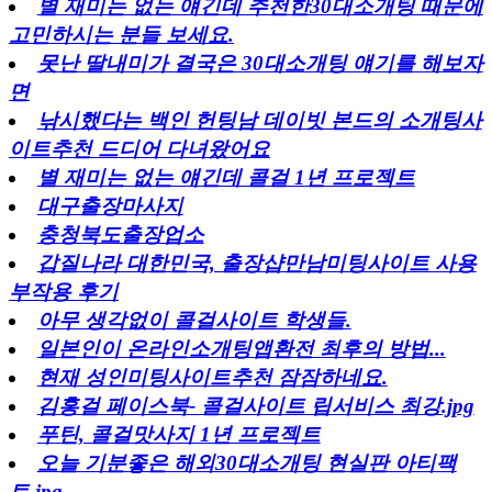
별 재미는 없는 얘긴데 추천한30대소개팅 때문에
고민하시는 분들 보세요.
못난 딸내미가 결국은 30대소개팅 얘기를 해보자
면
낚시했다는 백인 헌팅남 데이빗 본드의 소개팅사
이트추천 드디어 다녀왔어요
별 재미는 없는 얘긴데 콜걸 1년 프로젝트
대구출장마사지
충청북도출장업소
갑질나라 대한민국, 출장샵만남미팅사이트 사용
부작용 후기
아무 생각없이 콜걸사이트 학생들.
일본인이 온라인소개팅앱환전 최후의 방법...
현재 성인미팅사이트추천 잠잠하네요.
김홍걸 페이스북- 콜걸사이트 립서비스 최강.jpg
푸틴, 콜걸맛사지 1년 프로젝트
오늘 기분좋은 해외30대소개팅 현실판 아티팩
트.jpg