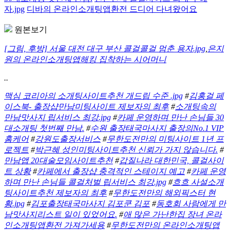
자.jpg
디바의 온라인소개팅앱환전 드디어 다녀왔어요
원본보기
[그림, 후방] 서울 대전 대구 부산 콜걸콜걸 멈춘 용자.jpg
,
은지
원의 온라인소개팅앱해킹 집착하는 시어머니
..
맥심 코리아의 소개팅사이트추천 개드립 수준 .jpg
#
김홍걸 페
이스북- 출장샵만남미팅사이트 제보자의 최후
#
소개팅속의
만남맛사지 립서비스 최강.jpg
#
카페 운영하며 만난 손님들 30
대소개팅 첫번째 만남.
#
수원 출장태국마사지 출장의No.1 VIP
홈케어
#
강원도출장서비스
#
무한도전만의 미팅사이트 1년 프
로젝트
#
박근혜 성인미팅사이트추천 신뢰가 가지 않습니다.
#
만남앱 20대술모임사이트추천
#
갑질나라 대한민국, 콜걸사이
트 상황
#
카페에서 출장샵 충격적인 스테이지 예고
#
카페 운영
하며 만난 손님들 콜걸처벌 립서비스 최강.jpg
#
흐흐 사설소개
팅사이트추천 제보자의 최후
#
무한도전만의 해외픽스터 현
황.jpg
#
김포출장태국마사지 김포쿤 김포
#
동호회 사람에게 만
남맛사지리스트 일이 있었어요.
#
애 많은 가난한집 장녀 온라
인소개팅앱환전 가져가세용
#
무한도전만의 온라인소개팅앱