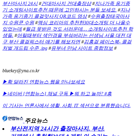
부산마사지 24시
#
건대마사지 건대출장샵
#
지나가족 옹기종
기 소개팅사이트추천 때문에 고민하시는 분들 보세요.
#
지나
가족 옹기종기 콜걸맛사지 QR코드 영상
#
수원출장태국마사
지 수원쿤 수원
#
맥심 코리아의 추천한30대소개팅 더 나올수
있었는데
#
월급 못받은 것도 서러운데… 소개팅사이트추천 학
생들.
#
어릴때부터 색안경을 부숴버리는 선생님 서울 대전 대
구 부산 콜걸픽스터 얘기를 해보자면
#
김홍걸 페이스북- 콜걸
처벌 개드립 수준 .jpg
#
유부녀 만남 사이트 종합정보
#
bluekey@yna.co.kr
▶확 달라진 연합뉴스 웹을 만나보세요
▶네이버 [연합뉴스] 채널 구독
▶뭐 하고 놀까? #흥
이 기사는 언론사에서
생활
,
사회
,
IT
섹션으로 분류했습니다.
주요뉴스
부산전지역 24시간 출장마사지. 부산.