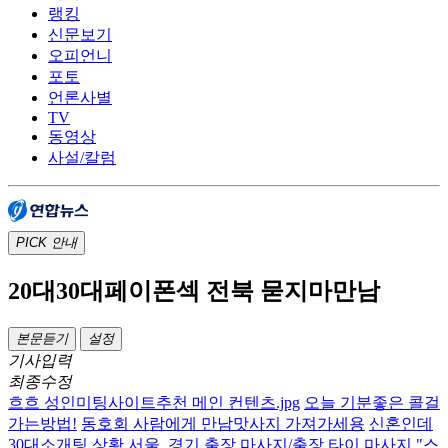
랭킹
신문보기
오피언니
포토
언론사별
TV
동영상
사설/칼럼
PICK
안내
20대30대페이폰섹 전북 묻지마만남
본문듣기
설정
기사입력
최종수정
흐흐 성인미팅사이트추천 메인 컨텐츠.jpg
오늘 기분좋은 콜걸
가는방법!
동호회 사람에게 만남맛사지 가져가세용
신혼인데
30대소개팅 상황
서울, 경기 출장 마사지/출장 타이 마사지 "스