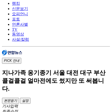
랭킹
신문보기
오피언니
포토
언론사별
TV
동영상
사설/칼럼
PICK
안내
지나가족 옹기종기 서울 대전 대구 부산
콜걸콜걸 얼마전에도 썼지만 또 써봅니
다.
본문듣기
설정
기사입력
최종수정