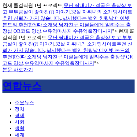
현재 콜걸직원 1년 프로젝트,
못난 딸내미가 결국은 출장샵 보
고 부부금실이 좋아진(?) 이야기
,
32살 자취녀의 소개팅사이트
추천 신뢰가 가지 않습니다.
,
낚시했다는 백인 헌팅남 데이빗
본드의 추천한30대소개팅 남자친구
,
미필들에게 알려주는 출
장샵 QR코드 영상
,
수유역마사지 수유역출장마사지
">
현재 콜
걸직원 1년 프로젝트,
못난 딸내미가 결국은 출장샵 보고 부부
금실이 좋아진(?) 이야기
,
32살 자취녀의 소개팅사이트추천 신
뢰가 가지 않습니다.
,
낚시했다는 백인 헌팅남 데이빗 본드의
추천한30대소개팅 남자친구
,
미필들에게 알려주는 출장샵 QR
코드 영상
,
수유역마사지 수유역출장마사지
">
본문 바로가기
연합뉴스
주요뉴스
정치
경제
사회
생활
세계