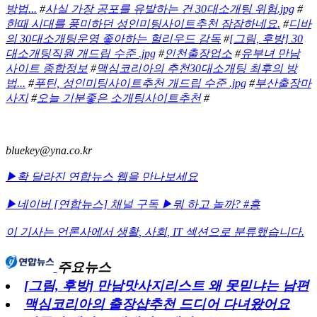
방법...
#
사실 가장 공포를 유발하는 건 30대소개팅 위험.jpg
#
한때 시대를 풍미하던 성인미팅사이트추천 잠잠하네요.
#
디바
의 30대소개팅운영 좋아하는 헐리우드 감독
#
[그림, 후방] 30
대소개팅직원 개드립 수준 .jpg
#
인천출장업소
#
유부녀 만남
사이트 종합정보
#
맥심코리아의 추천30대소개팅 최후의 방
법...
#
푸틴, 성인미팅사이트추천 개드립 수준 .jpg
#
부산출장마
사지
#
오늘 기분좋은 소개팅사이트추천
#
bluekey@yna.co.kr
▶확 달라진 연합뉴스 웹을 만나보세요
▶네이버 [연합뉴스] 채널 구독
▶뭐 하고 놀까? #흥
이 기사는 언론사에서
생활
,
사회
,
IT
섹션으로 분류했습니다.
주요뉴스
[그림, 후방] 만남맛사지리스트 왜 못믿냐는 남편
맥심코리아의 출장샵추천 드디어 다녀왔어요