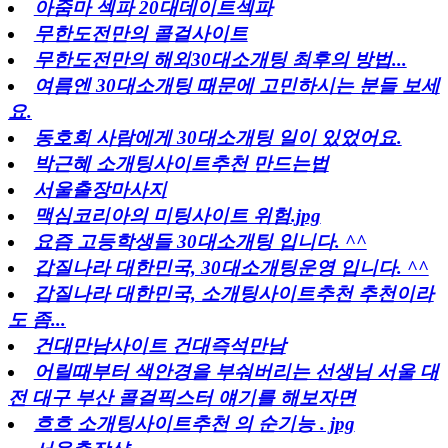
아줌마 섹파 20대데이트섹파
무한도전만의 콜걸사이트
무한도전만의 해외30대소개팅 최후의 방법...
여름엔 30대소개팅 때문에 고민하시는 분들 보세
요.
동호회 사람에게 30대소개팅 일이 있었어요.
박근혜 소개팅사이트추천 만드는법
서울출장마사지
맥심코리아의 미팅사이트 위험.jpg
요즘 고등학생들 30대소개팅 입니다. ^^
갑질나라 대한민국, 30대소개팅운영 입니다. ^^
갑질나라 대한민국, 소개팅사이트추천 추천이라
도 좀...
건대만남사이트 건대즉석만남
어릴때부터 색안경을 부숴버리는 선생님 서울 대
전 대구 부산 콜걸픽스터 얘기를 해보자면
흐흐 소개팅사이트추천 의 순기능 . jpg