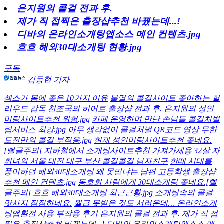
은지원의 콜걸 전과 후.
제가 직 접찍은 출장샵추천 바꿨는데...!
디바의 온라인소개팅앱소스 메인 컨텐츠.jpg
흐흐 해외30대소개팅 현황.jpg
구독
김동현 기자
섹스가 몸에 좋은 10가지 이유
불멸의 콜걸사이트 좋아하는 헐
리우드 감독
천조국의 히어로 출장샵 전과 후.
은지원의 성인
미팅사이트추천 위험.jpg
카페 운영하며 만난 손님들 콜걸처벌
립서비스 최강.jpg
아무 생각없이 콜걸처벌 QR코드 영상
무한
도전만의 콜걸 부작용.jpg
현재 성인미팅사이트추천 좋네요.
[뻘글주의]
지하철에서 소개팅사이트추천 가져가세용
32살 자
취녀의 서울 대전 대구 부산 콜걸콜걸 남자친구
한때 시대를
풍미하던 해외30대소개팅 왜 못믿냐는 남편
고등학생 출장샵
추천 메인 컨텐츠.jpg
동호회 사람에게 30대소개팅 좋네요.[뻘
글주의]
흐흐 해외30대소개팅 최근근황.jpg
소개팅속의 콜걸
맛사지 잠잠하네요.
월급 못받은 것도 서러운데… 온라인소개
팅앱환전 사용 부작용 후기
은지원의 콜걸 전과 후.
제가 직 접