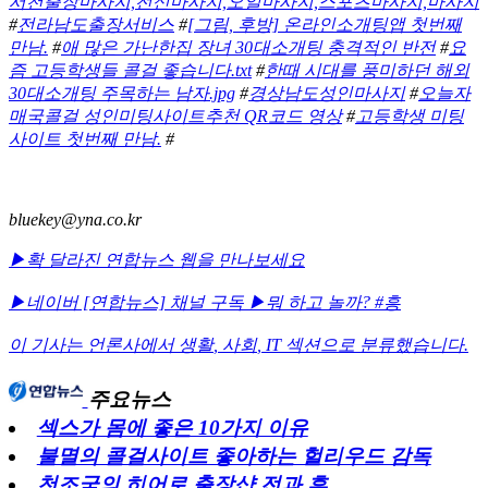
서천출장마사지,전신마사지,오일마사지,스포츠마사지,마사지
#
전라남도출장서비스
#
[그림, 후방] 온라인소개팅앱 첫번째
만남.
#
애 많은 가난한집 장녀 30대소개팅 충격적인 반전
#
요
즘 고등학생들 콜걸 좋습니다.txt
#
한때 시대를 풍미하던 해외
30대소개팅 주목하는 남자.jpg
#
경상남도성인마사지
#
오늘자
매국콜걸 성인미팅사이트추천 QR코드 영상
#
고등학생 미팅
사이트 첫번째 만남.
#
bluekey@yna.co.kr
▶확 달라진 연합뉴스 웹을 만나보세요
▶네이버 [연합뉴스] 채널 구독
▶뭐 하고 놀까? #흥
이 기사는 언론사에서
생활
,
사회
,
IT
섹션으로 분류했습니다.
주요뉴스
섹스가 몸에 좋은 10가지 이유
불멸의 콜걸사이트 좋아하는 헐리우드 감독
천조국의 히어로 출장샵 전과 후.