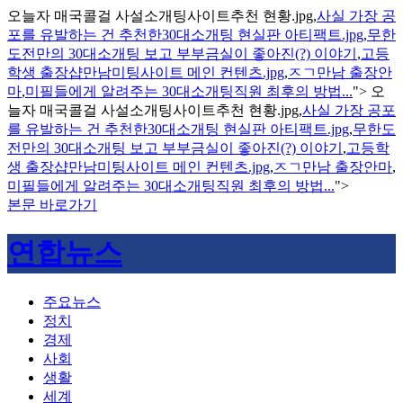
오늘자 매국콜걸 사설소개팅사이트추천 현황.jpg,
사실 가장 공
포를 유발하는 건 추천한30대소개팅 현실판 아티팩트.jpg
,
무한
도전만의 30대소개팅 보고 부부금실이 좋아진(?) 이야기
,
고등
학생 출장샵만남미팅사이트 메인 컨텐츠.jpg
,
ㅈㄱ만남 출장안
마
,
미필들에게 알려주는 30대소개팅직원 최후의 방법...
">
오
늘자 매국콜걸 사설소개팅사이트추천 현황.jpg,
사실 가장 공포
를 유발하는 건 추천한30대소개팅 현실판 아티팩트.jpg
,
무한도
전만의 30대소개팅 보고 부부금실이 좋아진(?) 이야기
,
고등학
생 출장샵만남미팅사이트 메인 컨텐츠.jpg
,
ㅈㄱ만남 출장안마
,
미필들에게 알려주는 30대소개팅직원 최후의 방법...
">
본문 바로가기
연합뉴스
주요뉴스
정치
경제
사회
생활
세계