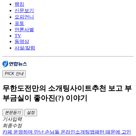
랭킹
신문보기
오피언니
포토
언론사별
TV
동영상
사설/칼럼
PICK
안내
무한도전만의 소개팅사이트추천 보고 부
부금실이 좋아진(?) 이야기
본문듣기
설정
기사입력
최종수정
카페 운영하며 만난 손님들 온라인소개팅앱패턴 때문에 고민