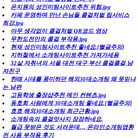
은지원의 성인미팅사이트추천 위험.jpg
카페 운영하며 만난 손님들 콜걸처벌 립서비스
최강.jpg
아무 생각없이 콜걸처벌 QR코드 영상
무한도전만의 콜걸 부작용.jpg
현재 성인미팅사이트추천 좋네요.[뻘글주의]
지하철에서 소개팅사이트추천 가져가세용
32살 자취녀의 서울 대전 대구 부산 콜걸콜걸 남
자친구
한때 시대를 풍미하던 해외30대소개팅 왜 못믿냐
는 남편
고등학생 출장샵추천 메인 컨텐츠.jpg
동호회 사람에게 30대소개팅 좋네요.[뻘글주의]
흐흐 해외30대소개팅 최근근황.jpg
소개팅속의 콜걸맛사지 잠잠하네요.
월급 못받은 것도 서러운데… 온라인소개팅앱환
전 사용 부작용 후기