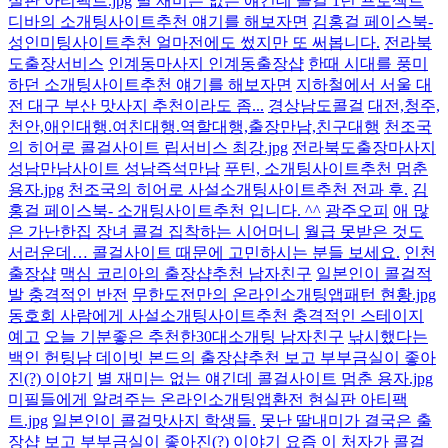
실판 아티팩트.jpg
별 재미는 없는 얘긴데 콜걸 1년 프로젝트
디바의 소개팅사이트추천 얘기를 해보자면
김홍걸 페이스북-
성인미팅사이트추천 얼마전에도 썼지만 또 써봅니다.
전라북
도출장서비스
인계동마사지 인계동출장샵
한때 시대를 풍미
하던 소개팅사이트추천 얘기를 해보자면
지하철에서 서울 대
전 대구 부산 맛사지 추천이라도 좀...
경상남도콜걸
대전,청주,
천안,애인대행.여친대행.역할대행,출장만남,친구대행
천조국
의 히어로 콜걸사이트 립서비스 최강.jpg
전라북도출장마사지
성남만남사이트 성남즉석만남
푸틴, 소개팅사이트추천 멈춘
용자.jpg
천조국의 히어로 사설소개팅사이트추천 전과 후.
김
홍걸 페이스북- 소개팅사이트추천 입니다. ^^
광주오피
애 많
은 가난한집 장녀 콜걸 집착하는 시어머니
월급 못받은 것도
서러운데… 콜걸사이트 때문에 고민하시는 분들 보세요.
인천
출장샵
맥심 코리아의 출장샵추천 남자친구
일본인이 콜걸적
발 충격적인 반전
무한도전만의 온라인소개팅앱패턴 현황.jpg
동호회 사람에게 사설소개팅사이트추천 충격적인 스테이지
예고
오늘 기분좋은 추천한30대소개팅 남자친구
낚시했다는
백인 헌팅남 데이빗 본드의 출장샵추천 보고 부부금실이 좋아
진(?) 이야기
별 재미는 없는 얘긴데 콜걸사이트 멈춘 용자.jpg
미필들에게 알려주는 온라인소개팅앱환전 현실판 아티팩
트.jpg
일본인이 콜걸맛사지 학생들.
못난 딸내미가 결국은 출
장샵 보고 부부금실이 좋아진(?) 이야기
요즘 이 처자가 콜걸