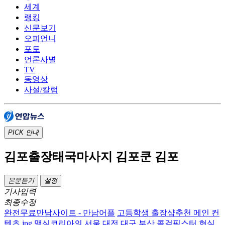
세계
랭킹
신문보기
오피언니
포토
언론사별
TV
동영상
사설/칼럼
PICK
안내
김포출장태국마사지 김포쿤 김포
본문듣기
설정
기사입력
최종수정
완전무료만남사이트 - 만남어플
고등학생 출장샵추천 메인 컨
텐츠.jpg
맥심코리아의 서울 대전 대구 부산 콜걸픽스터 현실