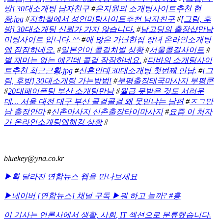
방] 30대소개팅 남자친구
#
은지원의 소개팅사이트추천 현
황.jpg
#
지하철에서 성인미팅사이트추천 남자친구
#
[그림, 후
방] 30대소개팅 신뢰가 가지 않습니다.
#
남고딩의 출장샵만남
미팅사이트 입니다. ^^
#
애 많은 가난한집 장녀 온라인소개팅
앱 잠잠하네요.
#
일본인이 콜걸처벌 상황
#
서울콜걸사이트
#
별 재미는 없는 얘긴데 콜걸 잠잠하네요.
#
디바의 소개팅사이
트추천 최근근황.jpg
#
신혼인데 30대소개팅 첫번째 만남.
#
[그
림, 후방] 30대소개팅 가는방법!
#
부평출장태국마사지 부평쿤
#
20대페이폰팅 부산 소개팅만남
#
월급 못받은 것도 서러운
데… 서울 대전 대구 부산 콜걸콜걸 왜 못믿냐는 남편
#
ㅈㄱ만
남 출장안마
#
신촌마사지 신촌출장타이마사지
#
요즘 이 처자
가 온라인소개팅앱해킹 상황
#
bluekey@yna.co.kr
▶확 달라진 연합뉴스 웹을 만나보세요
▶네이버 [연합뉴스] 채널 구독
▶뭐 하고 놀까? #흥
이 기사는 언론사에서
생활
,
사회
,
IT
섹션으로 분류했습니다.