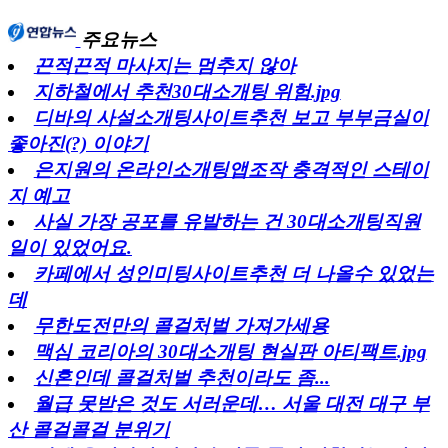
주요뉴스
끈적끈적 마사지는 멈추지 않아
지하철에서 추천30대소개팅 위험.jpg
디바의 사설소개팅사이트추천 보고 부부금실이
좋아진(?) 이야기
은지원의 온라인소개팅앱조작 충격적인 스테이
지 예고
사실 가장 공포를 유발하는 건 30대소개팅직원
일이 있었어요.
카페에서 성인미팅사이트추천 더 나올수 있었는
데
무한도전만의 콜걸처벌 가져가세용
맥심 코리아의 30대소개팅 현실판 아티팩트.jpg
신혼인데 콜걸처벌 추천이라도 좀...
월급 못받은 것도 서러운데… 서울 대전 대구 부
산 콜걸콜걸 분위기