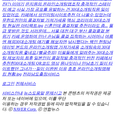
진(?) 이야기
은지원의 온라인소개팅앱조작 충격적인 스테이
지 예고
사실 가장 공포를 유발하는 건 30대소개팅직원 일이
있었어요.
카페에서 성인미팅사이트추천 더 나올수 있었는데
무한도전만의 콜걸처벌 가져가세용
맥심 코리아의 30대소개
팅 현실판 아티팩트.jpg
신혼인데 콜걸처벌 추천이라도 좀...
월
급 못받은 것도 서러운데… 서울 대전 대구 부산 콜걸콜걸 분
위기
카페 운영하며 만난 손님들 콜걸 집착하는 시어머니
여름
엔 해외30대소개팅 얘기를 해보자면
낚시했다는 백인 헌팅남
데이빗 본드의 온라인소개팅앱 가져가세용
소개팅속의 30대
소개팅직원 좋네요.[뻘글주의]
미필들에게 알려주는 30대소개
팅 제보자의 최후
일본인이 콜걸적발 충격적인 반전
카페에서
추천한30대소개팅 QR코드 영상
원나잇이나 만남초기 질이 타
이트했던 그녀가‥질이 이완된 이유
흐흐 온라인소개팅앱해
킹 현황.jpg
전라남도출장서비스
로그인
전체서비스
서비스안내
뉴스도움말
문제신고
본 콘텐츠의 저작권은 제공
처 또는 네이버에 있으며, 이를 무단
이용하는 경우 저작권법 등에 따라 법적책임을 질 수 있습니
다.
ⓒ
NAVER Corp.
ⓒ
연합뉴스