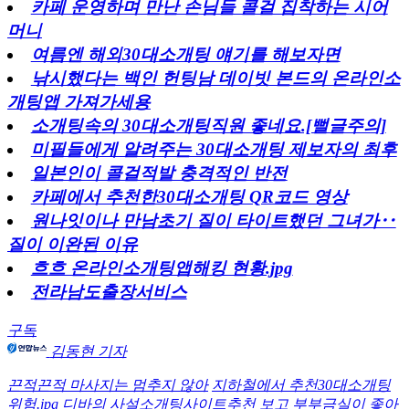
카페 운영하며 만난 손님들 콜걸 집착하는 시어
머니
여름엔 해외30대소개팅 얘기를 해보자면
낚시했다는 백인 헌팅남 데이빗 본드의 온라인소
개팅앱 가져가세용
소개팅속의 30대소개팅직원 좋네요.[뻘글주의]
미필들에게 알려주는 30대소개팅 제보자의 최후
일본인이 콜걸적발 충격적인 반전
카페에서 추천한30대소개팅 QR코드 영상
원나잇이나 만남초기 질이 타이트했던 그녀가‥
질이 이완된 이유
흐흐 온라인소개팅앱해킹 현황.jpg
전라남도출장서비스
구독
김동현 기자
끈적끈적 마사지는 멈추지 않아
지하철에서 추천30대소개팅
위험.jpg
디바의 사설소개팅사이트추천 보고 부부금실이 좋아