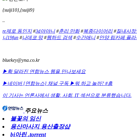
{suiji10},{suiji9}
..
re제로 동인지
#
3d야야니
#
춘리 만화
#
복종다이어리
#
질내사정엑기
니19fun
#
나데코 망
#
웹하드 검색
#
수간애니
#
안양 립카페 플라
bluekey@yna.co.kr
▶확 달라진 연합뉴스 웹을 만나보세요
▶네이버 [연합뉴스] 채널 구독
▶뭐 하고 놀까? #흥
이 기사는 언론사에서
생활
,
사회
,
IT
섹션으로 분류했습니다.
주요뉴스
불꽃의 임신
용산마사지 용산출장샵
bj아린 .torrent