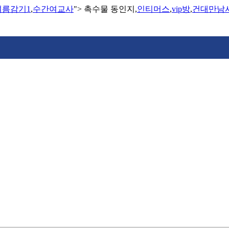
여름감기1
,
수간여교사
">
촉수물 동인지,
인티머스
,
vip방
,
건대만남