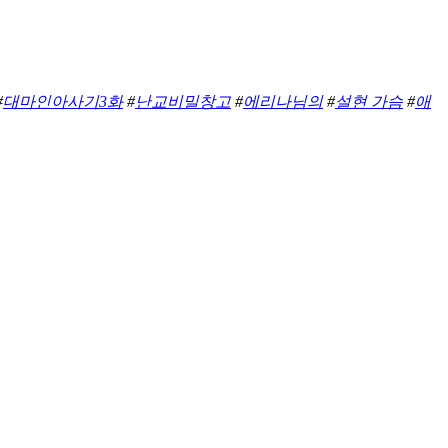
#
대마인아사기3화
#
난교비밀창고
#
에리나님의
#
설현 가슴
#
애