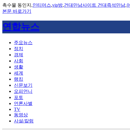
촉수물 동인지,
인티머스
,
vip방
,
건대만남사이트 건대즉석만남
,
본문 바로가기
연합뉴스
주요뉴스
정치
경제
사회
생활
세계
랭킹
신문보기
오피언니
포토
언론사별
TV
동영상
사설/칼럼