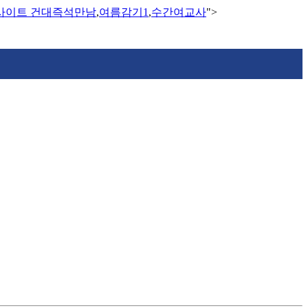
사이트 건대즉석만남
,
여름감기1
,
수간여교사
">