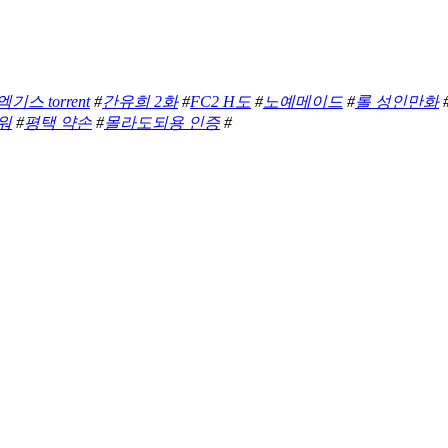
스 torrent
#
간유희 2화
#
FC2 H도
#
노예메이드
#
롤 성인만화
워
#
평택 약손
#
몰라도되용 인증
#