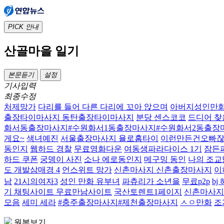
PICK
안내
산골마을 일기
본문듣기
설정
기사입력
최종수정
처제망가
다리를 들어 다른 다리에 꼬아 앉으며
아버지성인만
출장타이마사지 동탄출장타이마사지
분당 센스코코
드디어 찾
화서동출장마사지#수원화서1동출장마사지#수원화서2동출장
게요~
색녀예진
서울출장마사지 욜로홈타이
이런만든건오빠
동인지
웹하드 경찰
무료영화다운
여동생파라다이스 1기
잠든
하드 쿠폰
궁뎅이 사진
소나 에로동인지
메구밍 동인
나의 조교
도 개발삼매경 4
언스위트 망가
신촌마사지 신촌출장마사지
이
남
21시의여자3
성인 만화 유부녀
파츄리가 소년을
무료p2p
bj
기 채팅사이트 무료만남사이트
국산토렌트1페이지
신촌마사지
모음
세미 세라
#충주출장마사지#제천출장마사지
ㅅㅇ만화
조
원본보기