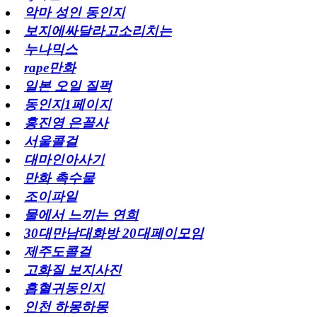
악마 성인 동인지
보지에싸달라고소리치는
누나믹스
rape만화
일본 오일 질퍽
동인지1페이지
홍진영 은꼴사
서울콜걸
대마인아사기
만화 촉수물
조이파일
물에서 느끼는 연희
30대만남대화방 20대페이모임
제주도콜걸
고화질 보지사진
흡혈귀동인지
인천 하몽하몽