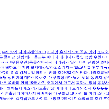
화
수면망가
다이나레인져19
애니망
혼자서 숨바꼭질 망가
소나와
은 풀버전
신림 헤라 출근부
야애니 패러디
나뭇잎 덮밥
수원 타이
마사지#수원우만1동울장마사지
다리평가
일산 타이 전립선
19
잖아
웹하드 데이콤
보지에싸달라고소리치는
헬스녀 썰
후부키동
파츄리
리얼 강제 ;;
발 페티시 만화
조선생2
성인만화 나의조교담
담당 성인만화
대마인아사기
대구출장안마
납치 세뇌 동인지
용
하루 쪽바리
한국 19금 사진
호텔에서 안고서
목까시 정석
동양사
 혜리
웹하드서비스
경기도출장샵
비에이피
트레인엣지
���� 
 신촌출장타이마사지
패배마왕
대구콜걸
19 사진
롤 아리 소나 1
개들사진
엘지웹하드 사이트
내청코 헨타이
디스크골프
조건 후