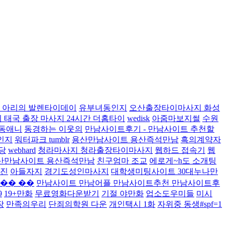
 아리의 발렌타이데이
유부녀동인지
오산출장타이마사지 화성
 태국 출장 마사지 24시간 더홈타이
wedisk
아줌마보지썰
수원
병동애니
동경하는 이웃의
만남사이트후기 - 만남사이트 추천할
인지
워터파크 tumblr
용산만남사이트 용산즉석만남
흑의계약자
당
webhard
청라마사지 청라출장타이마사지
웹하드 접속기
웹
산만남사이트 용산즉석만남
친구엄마 조교
에로게~h도 소개팅
진
아들자지
경기도성인마사지
대학생미팅사이트 30대누나만
�� ��
만남사이트 만남어플 만남사이트추천 만남사이트후
9
19+만화
무료영화다운받기
기절 야만화
업소도우미들
미시
장
만족의우리
단죄의학원 다운
개인택시 1화
자위중 동생#spf=1