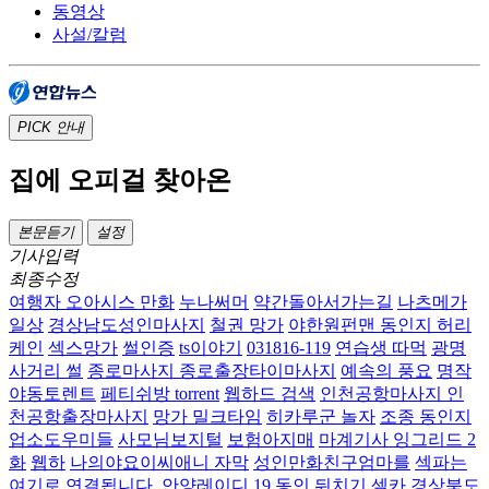
동영상
사설/칼럼
PICK
안내
집에 오피걸 찾아온
본문듣기
설정
기사입력
최종수정
여행자 오아시스 만화
누나써머
약간돌아서가는길
나츠메가
일상
경상남도성인마사지
철권 망가
야한원펀맨 동인지 허리
케인
섹스망가
썰인증
ts이야기
031816-119
연습생 따먹
광명
사거리 썰
종로마사지 종로출장타이마사지
예속의 풍요
명작
야동토렌트
페티쉬방 torrent
웹하드 검색
인천공항마사지 인
천공항출장마사지
망가 밀크타임
히카루군 놀자
조종 동인지
업소도우미들
사모님보지털
보험아지매
마계기사 잉그리드 2
화
웹하
나의야요이씨애니 자막
성인만화친구엄마를
섹파는
여기로 연결됩니다.
안양레이디
19 동인
뒤치기 셀카
경상북도