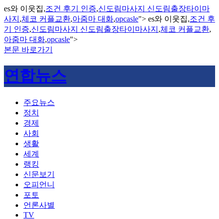
es와 이웃집,
조건 후기 인증
,
신도림마사지 신도림출장타이마
사지
,
체코 커플교환
,
아줌마 대화
,
opcasle
">
es와 이웃집,
조건 후
기 인증
,
신도림마사지 신도림출장타이마사지
,
체코 커플교환
,
아줌마 대화
,
opcasle
">
본문 바로가기
연합뉴스
주요뉴스
정치
경제
사회
생활
세계
랭킹
신문보기
오피언니
포토
언론사별
TV