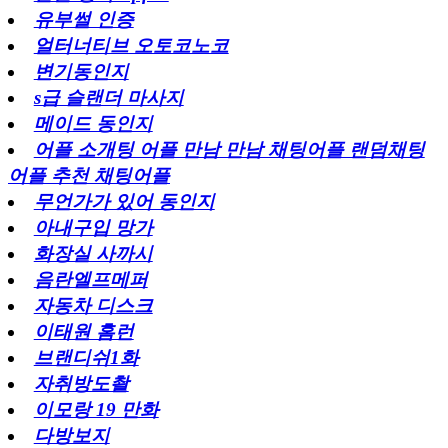
유부썰 인증
얼터너티브 오토코노코
변기동인지
s급 슬랜더 마사지
메이드 동인지
어플 소개팅 어플 만남 만남 채팅어플 랜덤채팅
어플 추천 채팅어플
무언가가 있어 동인지
아내구입 망가
화장실 사까시
음란엘프메퍼
자동차 디스크
이태원 홈런
브랜디쉬1화
자취방도촬
이모랑 19 만화
다방보지