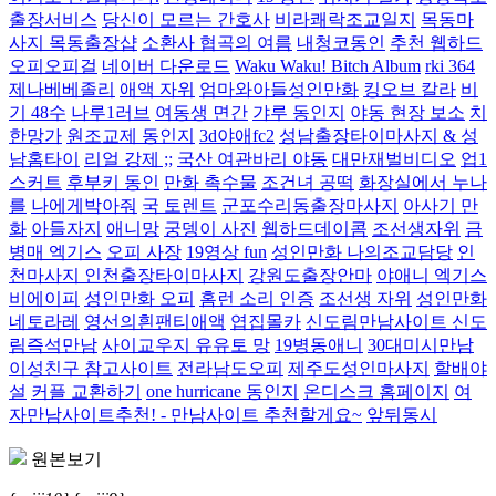
출장서비스
당신이 모르는 간호사
비라쾌락조교일지
목동마
사지 목동출장샵
소환사 협곡의 여름
내청코동인
추천 웹하드
오피오피걸
네이버 다운로드
Waku Waku! Bitch Album
rki 364
제나베베졸리
애액 자위
엄마와아들성인만화
킹오브 칼라
비
기 48수
나루1러브
여동생 면간
갸루 동인지
야동 현장 보소
치
한망가
원조교제 동인지
3d야애fc2
성남출장타이마사지 & 성
남홈타이
리얼 강제 ;;
국산 여관바리 야동
대만재벌비디오
업1
스커트
후부키 동인
만화 촉수물
조건녀 공떡
화장실에서 누나
를
나에게박아줘
국 토렌트
군포수리동출장마사지
아사기 만
화
아들자지
애니망
궁뎅이 사진
웹하드데이콤
조선생자위
금
병매 엑기스
오피 사장
19영상 fun
성인만화 나의조교담당
인
천마사지 인천출장타이마사지
강원도출장안마
야애니 엑기스
비에이피
성인만화 오피
홈런 소리 인증
조선생 자위
성인만화
네토라레
영선의흰팬티애액
엽집몰카
신도림만남사이트 신도
림즉석만남
사이교우지 유유토 망
19병동애니
30대미시만남
이성친구 참고사이트
전라남도오피
제주도성인마사지
할배야
설
커플 교환하기
one hurricane 동인지
온디스크 홈페이지
여
자만남사이트추천! - 만남사이트 추천할게요~
앞뒤동시
원본보기