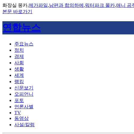
화장실 몽카,
메가파일
,
남편과 합의하에
,
워터파크 몰카
,
애니 공
본문 바로가기
연합뉴스
주요뉴스
정치
경제
사회
생활
세계
랭킹
신문보기
오피언니
포토
언론사별
TV
동영상
사설/칼럼