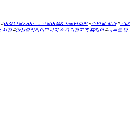
#
이성만남사이트 - 만남어플&만남앱추천
#
주인님 망가
#
건대
금 사진
#
안산출장타이마사지 & 경기전지역 홈케어
#
나루토 덮