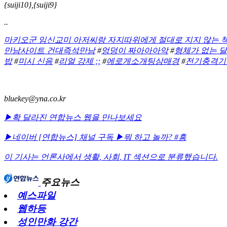
{suiji10},{suiji9}
..
마키오군 임신교미 아저씨랑 자지따위에게 절대로 지지 않는 
만남사이트 건대즉석만남
#
엉덩이 짜아아아악
#
형체가 없는 
밥
#
미시 신음
#
리얼 강제 ;;
#
에로게소개팅삼매경
#
전기충격기
bluekey@yna.co.kr
▶확 달라진 연합뉴스 웹을 만나보세요
▶네이버 [연합뉴스] 채널 구독
▶뭐 하고 놀까? #흥
이 기사는 언론사에서
생활
,
사회
,
IT
섹션으로 분류했습니다.
주요뉴스
예스파일
웹하등
성인만화 강간