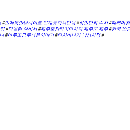
책
#
인계동만남사이트 인계동즉석만남
#
성인만화 수치
#
패배마왕
달링
#
막벌린 여비서
#
제주출장타이마사지 제주쿤 제주
#
한국 19
녀
#
아주조금무서운이야기
#
타치바나가 남성사정
#