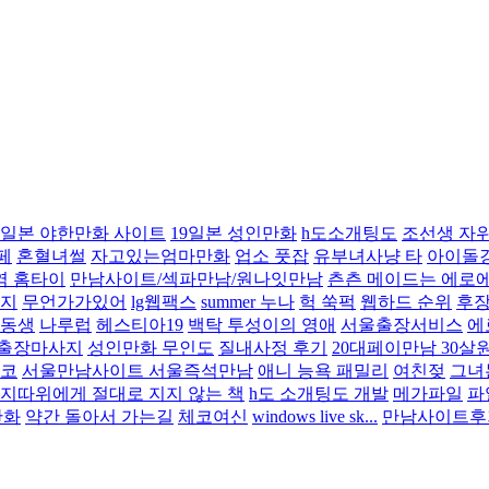
일본 야한만화 사이트
19일본 성인만화
h도소개팅도
조선생 자
페
혼혈녀썰
자고있는엄마만화
업소 풋잡
유부녀사냥 타
아이돌
역 홈타이
만남사이트/섹파만남/원나잇만남
츤츤 메이드는 에로
인지
무언가가있어
lg웹팩스
summer 누나
헉 쑥퍽
웹하드 순위
후장
남동생
나루럽
헤스티아19
백탁 투성이의 영애
서울출장서비스
에
로출장마사지
성인만화 무인도
질내사정 후기
20대페이만남 30살
코
서울만남사이트 서울즉석만남
애니 능욕 패밀리
여친젖
그녀
지따위에게 절대로 지지 않는 책
h도 소개팅도 개발
메가파일
파
만화
약간 돌아서 가는길
체코여신
windows live sk...
만남사이트후