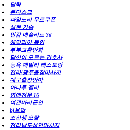
달력
본디스크
파일노리 무료쿠폰
설현 가슴
민감 애슬리트 3d
에밀리아 동인
부부교환만화
당신이 모르는 간호사
능욕 패밀리 레스토랑
전라/광주출장마사지
대구출장안마
아나루 젤리
연애전문 16
여관바리군인
bj브압
조선생 오랄
전라남도성인마사지