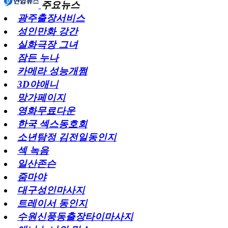
주요뉴스
광주출장서비스
성인만화 강간
실화극장 그녀
잠든 누나
카메라 성능개쩜
3D야애니
망가페이지
영화무료다운
한국 섹스동호회
소년탐정 김전일동인지
섹 녹음
일산존슨
줌마야
대구성인마사지
트레이서 동인지
수원신풍동출장타이마사지