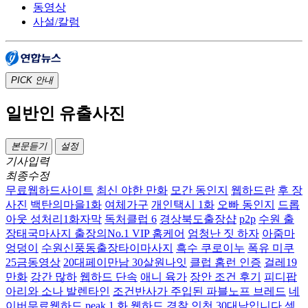
동영상
사설/칼럼
PICK
안내
일반인 유출사진
본문듣기
설정
기사입력
최종수정
무료웹하드사이트
최신 야한 만화
모간 동인지
웹하드란
후 장
사진
백탄의마을1화
여체가구
개인택시 1화
오빠 동인지
드롭
아웃 성처리1화자막
독처클럽 6
경상북도출장샵
p2p
수원 출
장태국마사지 출장의No.1 VIP 홈케어
엄청난 짓 하자
아줌마
엉덩이
수원신풍동출장타이마사지
흑수 쿠로이누
폭유 미쿠
25금동영상
20대페이만남 30살원나잇
클럽 홈런 인증
걸레19
만화
강간 많하
웹하드 단속
애니 육가
장안 조건 후기
피디팝
아리와 소나 발렌타인
조건반사가 주입된 파블노프 브레드
네
이버무료웹하드
peak 1 화
웹하드 경찰
인천 30대남입니다 섹