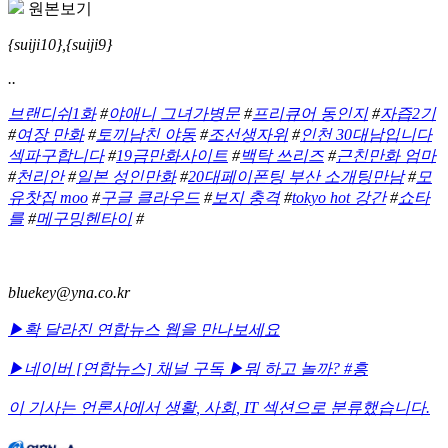
원본보기
{suiji10},{suiji9}
..
브랜디쉬1화
#
야애니 그녀가병문
#
프리큐어 동인지
#
자즙2기
#
여장 만화
#
토끼남친 야동
#
조선생자위
#
인천 30대남입니다
섹파구합니다
#
19금만화사이트
#
백탁 쓰리즈
#
근친만화 엄마
#
천리안
#
일본 성인만화
#
20대페이폰팅 부산 소개팅만남
#
모
유찻집 moo
#
구글 클라우드
#
보지 충격
#
tokyo hot 강간
#
쇼타
를
#
메구밍헨타이
#
bluekey@yna.co.kr
▶확 달라진 연합뉴스 웹을 만나보세요
▶네이버 [연합뉴스] 채널 구독
▶뭐 하고 놀까? #흥
이 기사는 언론사에서
생활
,
사회
,
IT
섹션으로 분류했습니다.