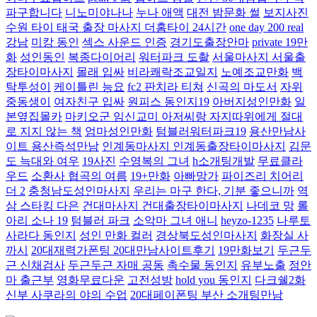
파구합니다
니노미야나나
누나 애액
대전 밤문화 썰
보지사진
수원 타이 태국 출장 마사지 더홈타이 24시간
one day 200 real
강남
미캉 동인
섹스 사운드 인증
경기도출장안마
private 19만
화
성인동인
복종다이어리
워터파크 도촬
서울마사지 서울출
장타이마사지
몰래 입싸
비라쾌락조교일지
노예조교만화
백
탁투성이
케이틀린 능요
fc2 판치라 티쳐
신곡의 마도서
자위
중동생이
여자친구 입싸
원피스 동인지19
아버지성인만화
일
본옆집몰카
마키오군 임신교미 아저씨랑 자지따위에게 절대
로 지지 않는 책
엄마성인만화
텀블러워터파크19
용산만남사
이트 용산즉석만남
인계동마사지 인계동출장타이마사지
김문
도 늑대와 여우
19사진
수영복의 그녀
h소개팅개발
무료클라
우드
소환사 협곡의 여름
19+만화
아빠망가
파이즈리 치어리
더 2
충청남도성인마사지
우리는 마구 한다, 기분 좋으니까
역
삼 스타킹 다은
건대마사지 건대출장타이마사지
나데코 망
롤
아리 소나 19
텀블러 파크
소악마 그녀 애니
heyzo-1235
나루토
사라다 동인지
성인 만화 컬러
경상북도성인마사지
화장실 사
까시
20대재력가폰팅 20대만남사이트후기
19만화보기
두근두
근 신채검사
두근두근 자매 공동
촉수물 동인지
유부노출
정안
마 출근부
영화무료다운
고전성방
hold you 동인지
다크쉘2화
신부 사쿠라의 야의 수업
20대페이폰팅 부산 소개팅만남