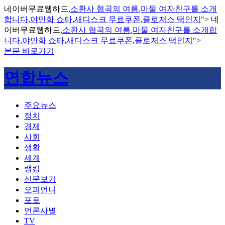
네이버무료웹하드,
소환사 협곡의 여름
,
마물 여자친구를 소개
합니다
,
야만화 쇼타
,
새디스크 무료쿠폰
,
클로저스 떡인지
">
네
이버무료웹하드,
소환사 협곡의 여름
,
마물 여자친구를 소개합
니다
,
야만화 쇼타
,
새디스크 무료쿠폰
,
클로저스 떡인지
">
본문 바로가기
연합뉴스
주요뉴스
정치
경제
사회
생활
세계
랭킹
신문보기
오피언니
포토
언론사별
TV