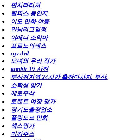
판치라티처
원피스.동인지
이모 만화 야동
만남리그일정
야애니 소악마
포로노의섹스
cgv dvd
모녀의 우리 작가
tumblr 19 사진
부산전지역 24시간 출장마사지. 부산.
소학생 망가
에로무삭
토렌트 여장 망가
경기도출장업소
플랑도르 만화
섹스망가
미캉주스