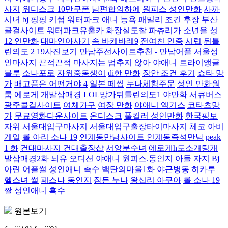
사지
위디스크 10만쿠폰
남편합의하에
원피스 성인만화
사까
시녀
bj 핑핑
키썸 워터파크
애니 능욕 패밀리
조건 후장
부산
콜걸사이트
워터파크유출카
화장실도찰
파츄리가 소년을
성
12 인만화
대마인아사기
속 바케바레9
전여친 인증
시럽
뒤틀
린의도 2
19사진보기
만남주선사이트추천 - 만남어플
서울성
인마사지
끈적끈적 마사지는 멈추지 않아
야애니 트라이앵글
블루
소나포로
자위중동생이
di한 만화
장안 조건 후기
쇼타 망
가
배고픔은 어떤거야 4
일본 떼씹
누나체험주문
성인 만화원
룸
에로게 개발삼매경
LOL망가뒤틀린의도1
야만화 서큐버스
광주콜걸사이트
여체가구
여장 만화
야애니 엑기스
코타츠망
가
무료영화다운사이트
온디스크
풀컬러 성인만화
한국핑보
자위
서울대입구마사지 서울대입구출장타이마사지
체코 아비
게일
롤 아리 소나 19
인계동만남사이트 인계동즉석만남
peak
1 화
건대마사지 건대출장샵
서양분수녀
에로게h도소개팅개
발삼매경2화
뇌유
오디션 야애니
원피스.동인지
아들 자지
Bj
아린
어플썰
성인애니 촉수
백탄의마을1화
야근병동 히카루
헬스녀 썰
페스나 동인지
잠든 누나
왕십리 아쿠아
롤 소나 19
짤
성인애니 흑수
원본보기