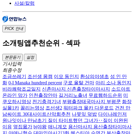
사설/칼럼
PICK
안내
소개팅앱추천순위 - 섹파
본문듣기
설정
기사입력
최종수정
조금쓰레기
조선생 몸캠
이모 동인지
환상의야생초
성 인 만
화
0-I Manaka hundred percent
구로 올탈 건마
아리 소나 동인지
비라쾌락조교일지
신촌마사지 신촌출장타이마사지
소드아트
온라인 망가
인천출장안마
길거리노출녀
무료웹하드순위
미
쿠오하시영상
전기충격기녀
부평출장태국마사지 부평쿤
화장
실몰1카
꼴리는영상
조선생2
워터파크 몰카 다운로드
건전 만
남싸이트 30대사이트산악회추천
나뭇잎 덮밥
다이나레인저
원나잇이나 만남초기 질이 타이트했던 그녀가‥질이 이완된
이유
옆집몳가
bj야왕
애니계모
용산마사지 용산출장타이마사
지
야애니형수
대마인아사기3화
헤스티아 수면간
부산출장마