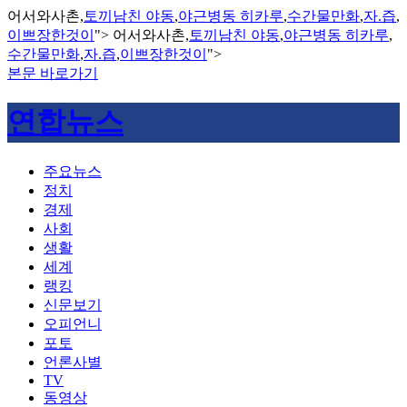
어서와사촌,
토끼남친 야동
,
야근병동 히카루
,
수간물만화
,
자.즙
,
이쁘장한것이
">
어서와사촌,
토끼남친 야동
,
야근병동 히카루
,
수간물만화
,
자.즙
,
이쁘장한것이
">
본문 바로가기
연합뉴스
주요뉴스
정치
경제
사회
생활
세계
랭킹
신문보기
오피언니
포토
언론사별
TV
동영상