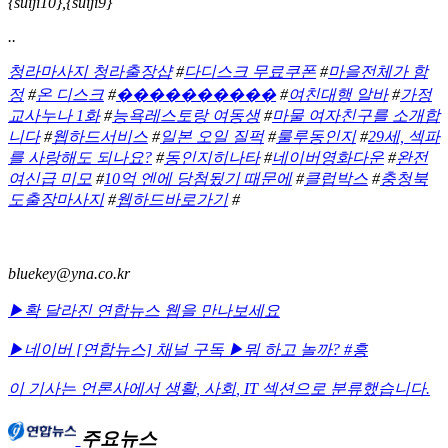
{suiji10},{suiji9}
..
청라마사지 청라출장샵
#
다디스크 무료쿠폰
#
마을전체가 함
정
#
온 디스크
#
����������
#
여친대행 알바
#
가정
교사누나 1화
#
능욕레스토랑 여동생
#
마물 여자친구를 소개합
니다
#
웹하드서비스
#
일본 오일 질퍽
#
룰루동인지
#
29세, 섹파
를 사랑해도 되나요?
#
동인지히나타
#
네이버영화다운
#
완전
여신급 미모
#
10억 엔에 당첨됬기 때문에
#
클럽박스
#
충청북
도출장마사지
#
웹하드바로가기
#
bluekey@yna.co.kr
▶확 달라진 연합뉴스 웹을 만나보세요
▶네이버 [연합뉴스] 채널 구독
▶뭐 하고 놀까? #흥
이 기사는 언론사에서
생활
,
사회
,
IT
섹션으로 분류했습니다.
주요뉴스