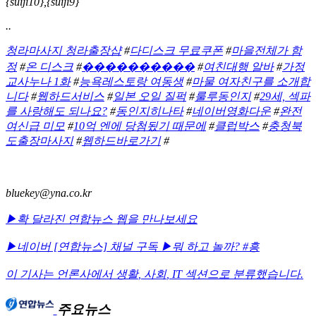
{suiji10},{suiji9}
..
청라마사지 청라출장샵
#
다디스크 무료쿠폰
#
마을전체가 함
정
#
온 디스크
#
����������
#
여친대행 알바
#
가정
교사누나 1화
#
능욕레스토랑 여동생
#
마물 여자친구를 소개합
니다
#
웹하드서비스
#
일본 오일 질퍽
#
룰루동인지
#
29세, 섹파
를 사랑해도 되나요?
#
동인지히나타
#
네이버영화다운
#
완전
여신급 미모
#
10억 엔에 당첨됬기 때문에
#
클럽박스
#
충청북
도출장마사지
#
웹하드바로가기
#
bluekey@yna.co.kr
▶확 달라진 연합뉴스 웹을 만나보세요
▶네이버 [연합뉴스] 채널 구독
▶뭐 하고 놀까? #흥
이 기사는 언론사에서
생활
,
사회
,
IT
섹션으로 분류했습니다.
주요뉴스