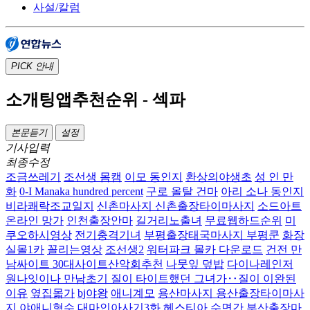
사설/칼럼
PICK
안내
소개팅앱추천순위 - 섹파
본문듣기
설정
기사입력
최종수정
조금쓰레기
조선생 몸캠
이모 동인지
환상의야생초
성 인 만
화
0-I Manaka hundred percent
구로 올탈 건마
아리 소나 동인지
비라쾌락조교일지
신촌마사지 신촌출장타이마사지
소드아트
온라인 망가
인천출장안마
길거리노출녀
무료웹하드순위
미
쿠오하시영상
전기충격기녀
부평출장태국마사지 부평쿤
화장
실몰1카
꼴리는영상
조선생2
워터파크 몰카 다운로드
건전 만
남싸이트 30대사이트산악회추천
나뭇잎 덮밥
다이나레인저
원나잇이나 만남초기 질이 타이트했던 그녀가‥질이 이완된
이유
옆집몳가
bj야왕
애니계모
용산마사지 용산출장타이마사
지
야애니형수
대마인아사기3화
헤스티아 수면간
부산출장마