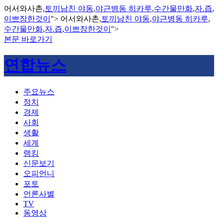
어서와사촌,
토끼남친 야동
,
야근병동 히카루
,
수간물만화
,
자.즙
,
이쁘장한것이
">
어서와사촌,
토끼남친 야동
,
야근병동 히카루
,
수간물만화
,
자.즙
,
이쁘장한것이
">
본문 바로가기
연합뉴스
주요뉴스
정치
경제
사회
생활
세계
랭킹
신문보기
오피언니
포토
언론사별
TV
동영상