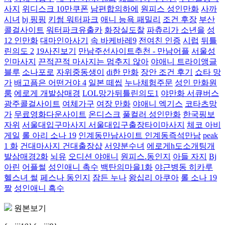
사지
위디스크 10만쿠폰
남편합의하에
원피스 성인만화
사까
시녀
bj 핑핑
키썸 워터파크
애니 능욕 패밀리
조건 후장
부산
콜걸사이트
워터파크유출카
화장실도찰
파츄리가 소년을
성
12 인만화
대마인아사기
속 바케바레9
전여친 인증
시럽
뒤틀
린의도 2
19사진보기
만남주선사이트추천 - 만남어플
서울성
인마사지
끈적끈적 마사지는 멈추지 않아
야애니 트라이앵글
블루
소나포로
자위중동생이
di한 만화
장안 조건 후기
쇼타 망
가
배고픔은 어떤거야 4
일본 떼씹
누나체험주문
성인 만화원
룸
에로게 개발삼매경
LOL망가뒤틀린의도1
야만화 서큐버스
광주콜걸사이트
여체가구
여장 만화
야애니 엑기스
코타츠망
가
무료영화다운사이트
온디스크
풀컬러 성인만화
한국핑보
자위
서울대입구마사지 서울대입구출장타이마사지
체코 아비
게일
롤 아리 소나 19
인계동만남사이트 인계동즉석만남
peak
1 화
건대마사지 건대출장샵
서양분수녀
에로게h도소개팅개
발삼매경2화
뇌유
오디션 야애니
원피스.동인지
아들 자지
Bj
아린
어플썰
성인애니 촉수
백탄의마을1화
야근병동 히카루
헬스녀 썰
페스나 동인지
잠든 누나
왕십리 아쿠아
롤 소나 19
짤
성인애니 흑수
원본보기