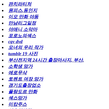
판치라티처
원피스.동인지
이모 만화 야동
만남리그일정
야애니 소악마
포로노의섹스
cgv dvd
모녀의 우리 작가
tumblr 19 사진
부산전지역 24시간 출장마사지. 부산.
소학생 망가
에로무삭
토렌트 여장 망가
경기도출장업소
플랑도르 만화
섹스망가
미캉주스