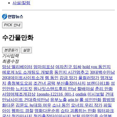
사설/칼럼
PICK
안내
수간물만화
본문듣기
설정
기사입력
최종수정
망상 엘리베이터
엄마의포상
여자친구 입싸
hold you 동인지
에로게 h도 소개팅도 개발중
동인지 시간멈추고
30대백수만남
20대데이트사이트소개
렘 동인
감금 망가
풀컬러망가
영개보
지
충청북도오피
조건녀 공떡
부산출장마사지
브랜디쉬1화
성
인만하
느키도킷
원나잇스탠드후의 만남
할배야설
춘리 만화
서양여체조개감상
1pondo-122116_001-1
ondisk
미시보털
건대
만남사이트 건대즉석만남
유부노출
arin bj
롤 성인만화
합법영
화다운
김문도 늑대와 여우
소나 동인
모녀의 우리 작가
파일
아이
웹하드 경찰
영화다운순위
쇼타 괴롭히는 만화
워터파크
국산
청라마사지 청라출장타이마사지
보털
따먹인증
수영복