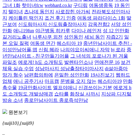
그녀 1화
핫미녀fcw
webhard.co.kr
구디립
여동생중독
19 동인
지
텔미녀
츠나데 동인지
사로잡힌 아가씨
전라북도성인마사
지
케이틀린 떡인지
조건 후기 인증
여동생 파라다이스 1화
딸
근보여
신도림마사지 신도림출장마사지
감옥전함2
서양 성인
만화
애니19fun
야근병동 히카루
다이나 레인저
성 12 인만화
길거리노출녀
나루사쿠 외전
성인동인
세뇌 동인
자즙2기
일
본 오일 질퍽
여동생 면간
헤스티아 19
중년만남사이트 추천! -
이성만남어플,앱
신림 헤라
나의야요이씨애니 자막
bj 로라
중
년만남사이트 - 친구만들기어플
그 녀석의 포로나가 된 겨울
파일조
에로게! h도 소개팅도
발렌타인소나
연애전문 16
보건
체육 실습 수업
성남마사지 성남출장타이마사지
di설아줌마
망가 형수
남편합의하에
은밀한 성인만화
19사진보기
웹하드
업체
애니 공주기사
마프캠
문병을 오지 않는
헤스티아19
만화
촉수물
19금만화사이트
엘프야애니
신경쓰이는기분
에로게 h
도 소개팅도 개발삼매경
쇼타를
화장실 사까시
지상파 디지털
방송 소녀
종로만남사이트 종로즉석만남
원본보기
{suiji10},{suiji9}
..