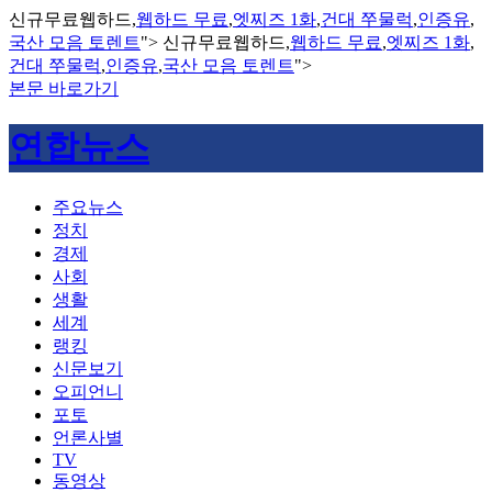
신규무료웹하드,
웹하드 무료
,
엣찌즈 1화
,
건대 쭈물럭
,
인증유
,
국산 모음 토렌트
">
신규무료웹하드,
웹하드 무료
,
엣찌즈 1화
,
건대 쭈물럭
,
인증유
,
국산 모음 토렌트
">
본문 바로가기
연합뉴스
주요뉴스
정치
경제
사회
생활
세계
랭킹
신문보기
오피언니
포토
언론사별
TV
동영상