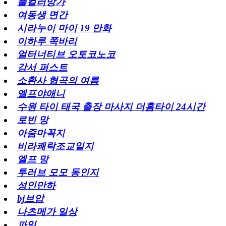
풀컬러망가
여동생 면간
시라누이 마이 19 만화
이하루 쪽바리
얼터너티브 오토코노코
강서 퍼스트
소환사 협곡의 여름
엘프야애니
수원 타이 태국 출장 마사지 더홈타이 24시간
로빈 망
아줌마꼭지
비라쾌락조교일지
엘프 망
투러브 모모 동인지
성인만하
bj브압
나츠메가 일상
파일