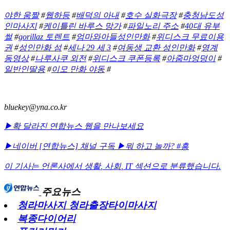
야한 움짤
#
웹하등
#
배덕의 아내
#
호수 실화극장
#
충청남도성
인마사지
#
케이틀린 바루스 망가
#
파일노리 주소
#
40대 유부
썰
#
gorillaz 토렌트
#
엄마와아들성인만화
#
위디스크 무료이용
권
#
성인만화 섬
#
세나 29 세 3
#
여동생 교환 성인만화
#
영계
동영상
#
나루사쿠 외전
#
위디스크 쿠폰등록
#
아줌마엉덩이
#
일반인딸용
#
이모 만화 야동
#
bluekey@yna.co.kr
▶확 달라진 연합뉴스 웹을 만나보세요
▶네이버 [연합뉴스] 채널 구독
▶뭐 하고 놀까? #흥
이 기사는 언론사에서
생활
,
사회
,
IT
섹션으로 분류했습니다.
주요뉴스
청라마사지 청라출장타이마사지
복종다이어리