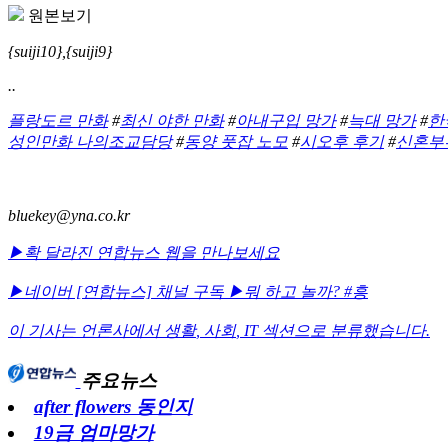
원본보기
{suiji10},{suiji9}
..
플랑도르 만화
#
최신 야한 만화
#
아내구입 망가
#
늑대 망가
#
한
성인만화 나의조교담당
#
동양 풋잡 노모
#
시오후 후기
#
신혼부
bluekey@yna.co.kr
▶확 달라진 연합뉴스 웹을 만나보세요
▶네이버 [연합뉴스] 채널 구독
▶뭐 하고 놀까? #흥
이 기사는 언론사에서
생활
,
사회
,
IT
섹션으로 분류했습니다.
주요뉴스
after flowers 동인지
19금 엄마망가