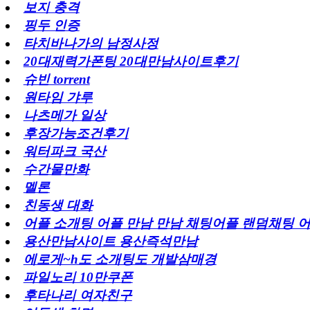
보지 충격
핑두 인증
타치바나가의 남정사정
20대재력가폰팅 20대만남사이트후기
슈빈 torrent
원타임 갸루
나츠메가 일상
후장가능조건후기
워터파크 국산
수간물만화
멜론
친동생 대화
어플 소개팅 어플 만남 만남 채팅어플 랜덤채팅 
용산만남사이트 용산즉석만남
에로게~h도 소개팅도 개발삼매경
파일노리 10만쿠폰
후타나리 여자친구