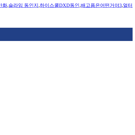
만화
,
슬라임 동인지
,
하이스쿨DXD동인
,
배고픔은어떤거야3
,
얼터