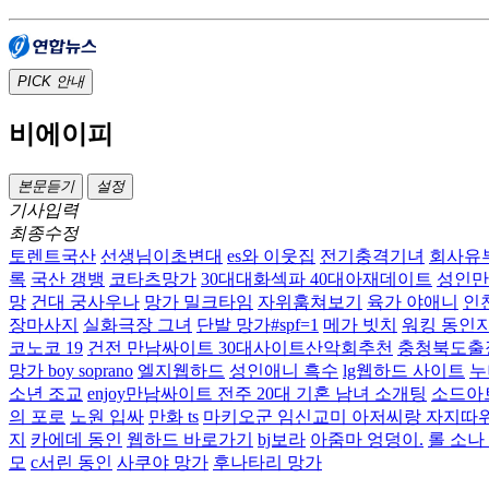
PICK
안내
비에이피
본문듣기
설정
기사입력
최종수정
토렌트국산
선생님이초변대
es와 이웃집
전기충격기녀
회사유
록
국산 갱뱅
코타츠망가
30대대화섹파 40대아재데이트
성인만
망
건대 궁사우나
망가 밀크타임
자위훔쳐보기
육가 야애니
인
장마사지
실화극장 그녀
단발 망가#spf=1
메가 빗치
워킹 동인
코노코 19
건전 만남싸이트 30대사이트산악회추천
충청북도출
망가 boy soprano
엘지웹하드
성인애니 흑수
lg웹하드 사이트
누
소년 조교
enjoy만남싸이트 전주 20대 기혼 남녀 소개팅
소드아
의 포로
노원 입싸
만화 ts
마키오군 임신교미 아저씨랑 자지따위
지
카에데 동인
웹하드 바로가기
bj보라
아줌마 엉덩이.
롤 소나 
모
c서린 동인
사쿠야 망가
후나타리 망가