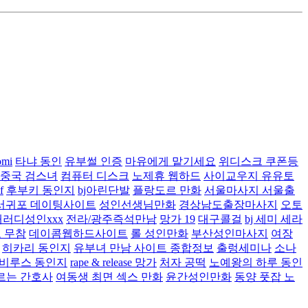
omi
타냐 동인
유부썰 인증
마유에게 맡기세요
위디스크 쿠폰등
중국 검스녀
컴퓨터 디스크
노제휴 웹하드
사이교우지 유유토
f
후부키 동인지
bj아린단발
플랑도르 만화
서울마사지 서울출
 서귀포 데이팅사이트
성인선생님만화
경상남도출장마사지
오토
패러디성인xxx
전라/광주즉석만남
망가 19
대구콜걸
bj 세미 세라
 무참
데이콤웹하드사이트
롤 성인만화
부산성인마사지
여장
히카리 동인지
유부녀 만남 사이트 종합정보
출렁세미나
소나
 비루스 동인지
rape & release 망가
처자 공떡
노예왕의 하루 동인
르는 간호사
여동생 최면 섹스 만화
윤간성인만화
동양 풋잡 노