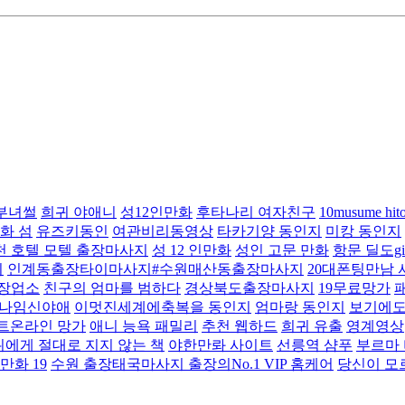
부녀썰
희귀 야애니
성12인만화
후타나리 여자친구
10musume hit
화 섬
유즈키동인
여관비리동영상
타카기양 동인지
미캉 동인지
천 호텔 모텔 출장마사지
성 12 인만화
성인 고문 만화
항문 딜도gi
지
인계동출장타이마사지#수원매산동출장마사지
20대폰팅만남
장업소
친구의 엄마를 범하다
경상북도출장마사지
19무료망가
나임신야애
이멋진세계에축복을 동인지
엄마랑 동인지
보기에도
트온라인 망가
애니 능욕 패밀리
추천 웹하드
희귀 유출
영계영상
에게 절대로 지지 않는 책
야한만롸 사이트
선릉역 샴푸
부르마
만화 19
수원 출장태국마사지 출장의No.1 VIP 홈케어
당신이 모