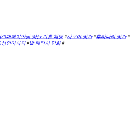
대30대페이만남 양산 기혼 채팅
#
사쿠야 망가
#
후타나리 망가
#
도성인마사지
#
발 페티시 만화
#