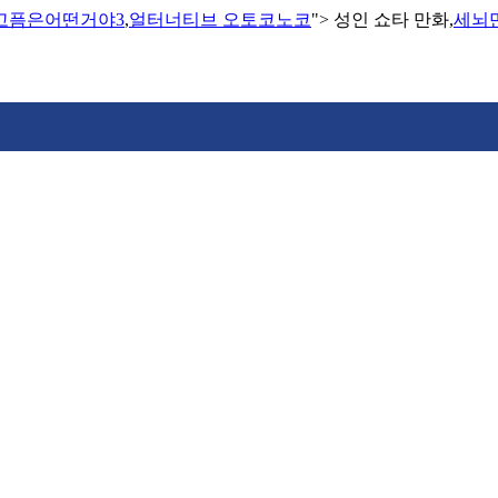
고픔은어떤거야3
,
얼터너티브 오토코노코
">
성인 쇼타 만화,
세뇌