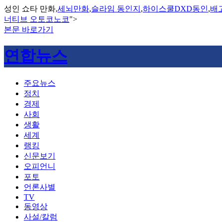
성인 쇼타 만화,
세뇌만화
,
슬라임 동인지
,
하이스쿨DXD동인
,
배
너티브 오토코노코
">
본문 바로가기
연합뉴스
주요뉴스
정치
경제
사회
생활
세계
랭킹
신문보기
오피언니
포토
언론사별
TV
동영상
사설/칼럼