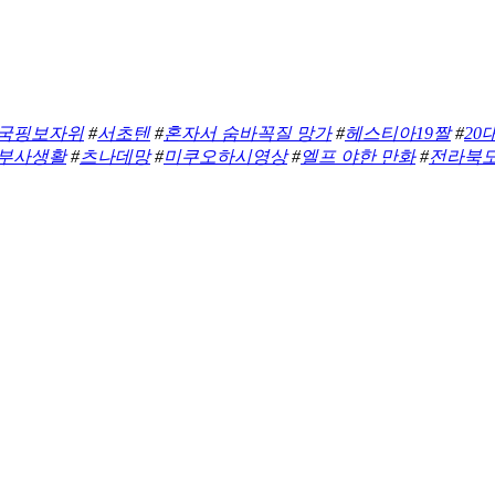
국핑보자위
#
서초텐
#
혼자서 숨바꼭질 망가
#
헤스티아19짤
#
20
부사생활
#
츠나데망
#
미쿠오하시영상
#
엘프 야한 만화
#
전라북