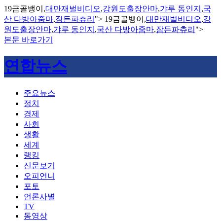
19금골뱅이,
대만재벌비디오
,
강원도출장안마
,
갸루 동인지
,
국
산 다방아줌마
,
잠든파츄리
">
19금골뱅이,
대만재벌비디오
,
강
원도출장안마
,
갸루 동인지
,
국산 다방아줌마
,
잠든파츄리
">
본문 바로가기
연합뉴스
주요뉴스
정치
경제
사회
생활
세계
랭킹
신문보기
오피언니
포토
언론사별
TV
동영상