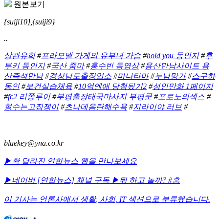
원본보기
{suiji10},{suiji9}
..
상관유희
#
프라모델 가게의 유부녀 가슴
#
hold you 동인지
#
후
부키 동인지
#
국산 줌마
#
홍수빈 동영상
#
용산만남사이트 용
산즉석만남
#
경상남도출장업소
#
마나타마
#
누님망가
#
스구하
동인
#
보건실습체육
#
10억엔에 당첨됬기2
#
성인만화 1페이지
#
fc2 리쫑루이
#
부평출장태국마사지 부평쿤
#
포로노의섹스
#
형수는고집쟁이
#
츠나데음란해수욕
#
지라이야 러브
#
bluekey@yna.co.kr
▶확 달라진 연합뉴스 웹을 만나보세요
▶네이버 [연합뉴스] 채널 구독
▶뭐 하고 놀까? #흥
이 기사는 언론사에서
생활
,
사회
,
IT
섹션으로 분류했습니다.