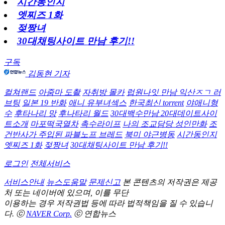
시간동인지
엣찌즈 1화
젖짱녀
30대채팅사이트 만남 후기!!
구독
김동현 기자
컬쳐랜드
아줌마 도촬
자취방 몰카
럽원나잇 만남 익산ㅈㄱ 러
브팅
일본 19 반화
애니 유부녀섹스
한국최신 torrent
야애니형
수
후타나리 망
후나타리 월드
30대백수만남 20대데이트사이
트소개
마포떡국열차
촉수라이프
나의 조교담당 성인만화
조
건반사가 주입된 파블노프 브레드
북미 야근병동
시간동인지
엣찌즈 1화
젖짱녀
30대채팅사이트 만남 후기!!
로그인
전체서비스
서비스안내
뉴스도움말
문제신고
본 콘텐츠의 저작권은 제공
처 또는 네이버에 있으며, 이를 무단
이용하는 경우 저작권법 등에 따라 법적책임을 질 수 있습니
다.
ⓒ
NAVER Corp.
ⓒ
연합뉴스