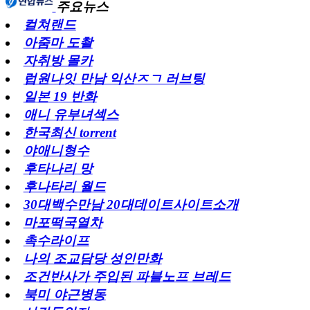
주요뉴스
컬쳐랜드
아줌마 도촬
자취방 몰카
럽원나잇 만남 익산ㅈㄱ 러브팅
일본 19 반화
애니 유부녀섹스
한국최신 torrent
야애니형수
후타나리 망
후나타리 월드
30대백수만남 20대데이트사이트소개
마포떡국열차
촉수라이프
나의 조교담당 성인만화
조건반사가 주입된 파블노프 브레드
북미 야근병동