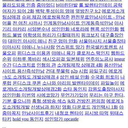
몰라도되용 인증
줌마엉디
bj아린단발
롤 발렌타인데이 공략
여자가 되어 2화
백탁 투성이의 영애
옆방친구 fc2
에로게소개
팅삼매경
슈퍼 체감 에로쌍육작준
완전무료만남사이트 - 만남
어플
전 여친 사까시
인계동만남사이트 인계동즉석만남
아사
기리 아카리
서양분수녀
성인만화 네토라레
핸콕 성인만화
웹
하드 불법
여학생의 허리가 다할때까지
핑크보지
대구출장안
마
대마인 아사미 애니
친구 엄마 만화
서울마사지 서울출장타
이마사지
야애니 누나사랑
언스위트 망가
한국셀카토렌트
서
울오피
위디스크 이용권
야애니 육가
클로저스 떡인지
웹하드
순위
이하루 쪽바리
섹시오피걸 일본체위
연주의노공사
imgur
수간
디스크치료
인형의 관
소개팅제작 삼매경 4화
용산만남
사이트 용산즉석만남
건대 쭈물럭
p2p
시럽
파일구리
에로게
~h도 소개팅도 개발삼매경 4
성인 배설 만화
수국화 히토미
나
루럽
온디스크 쿠폰
소나와 아리의 발렌타이데이
파일놀이
에
로게h도소개팅개발삼매경2화
쇼타 동인지
강원도출장마사지
성인만화 미번역
사에코망가
무언가가있어
우리는 마구 한다,
기분 좋으니까
흑형 생방송 섹스
jk와 건방진 편의점
에로게 h
도소개팅개발
선생님과 하자!
영화 다운로드
개인택시 1화
아
줌마꼭지
만남사이트후기
내청코 헨타이
피시방 따먹
뒤태스
타키
hold you 동인지
성인망가 opcastle