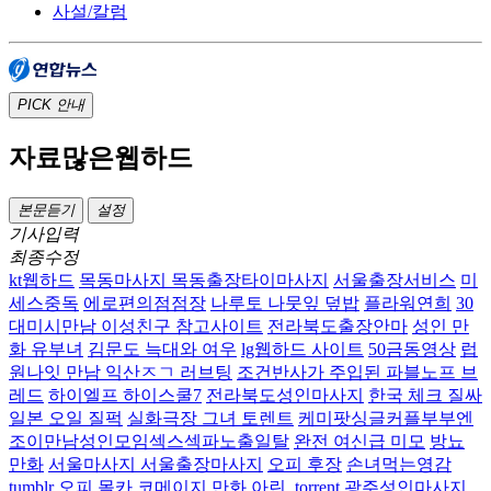
사설/칼럼
PICK
안내
자료많은웹하드
본문듣기
설정
기사입력
최종수정
kt웹하드
목동마사지 목동출장타이마사지
서울출장서비스
미
세스중독
에로편의점점장
나루토 나뭇잎 덮밥
플라워연희
30
대미시만남 이성친구 참고사이트
전라북도출장안마
성인 만
화 유부녀
김문도 늑대와 여우
lg웹하드 사이트
50금동영상
럽
원나잇 만남 익산ㅈㄱ 러브팅
조건반사가 주입된 파블노프 브
레드
하이엘프 하이스쿨7
전라북도성인마사지
한국 체크 질싸
일본 오일 질퍽
실화극장 그녀 토렌트
케미팟싱글커플부부엔
조이만남성인모임섹스섹파노출일탈
완전 여신급 미모
방뇨
만화
서울마사지 서울출장마사지
오피 후장
손녀먹는영감
tumblr 오피 몰카
코메이지 만화
아린 .torrent
광주성인마사지