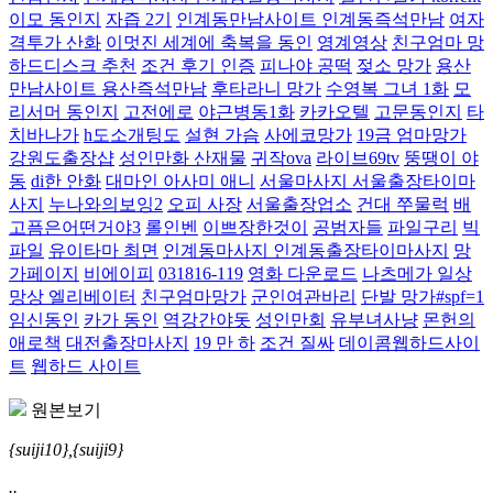
이모 동인지
자즙 2기
인계동만남사이트 인계동즉석만남
여자
격투가 산화
이멋진 세계에 축복을 동인
영계영상
친구엄마 망
하드디스크 추천
조건 후기 인증
피나야 공떡
젖소 망가
용산
만남사이트 용산즉석만남
후타라니 망가
수영복 그녀 1화
모
리서머 동인지
고전에로
야근병동1화
카카오텔
고문동인지
타
치바나가
h도소개팅도
설현 가슴
사에코망가
19금 엄마망가
강원도출장샵
성인만화 산재물
귀작ova
라이브69tv
뚱땡이 야
동
di한 안화
대마인 아사미 애니
서울마사지 서울출장타이마
사지
누나와의보잉2
오피 사장
서울출장업소
건대 쭈물럭
배
고픔은어떤거야3
롤인벤
이쁘장한것이
공범자들
파일구리
빅
파일
유이타마 최면
인계동마사지 인계동출장타이마사지
망
가페이지
비에이피
031816-119
영화 다운로드
나츠메가 일상
망상 엘리베이터
친구엄마망가
군인여관바리
단발 망가#spf=1
임신동인
카가 동인
역강간야돗
성인만회
유부녀사냥
몬헌의
애로책
대전출장마사지
19 만 하
조건 질싸
데이콤웹하드사이
트
웹하드 사이트
원본보기
{suiji10},{suiji9}
..