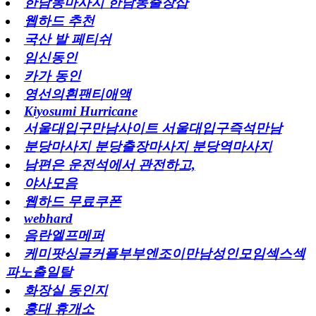
한남동마사지 한남동출장샵
웹하드 추천
국산 발 페티쉬
임신동인
카가 동인
영선의흰팬티애액
Kiyosumi Hurricane
서울대입구만남사이트 서울대입구즉석만남
분당마사지 분당출장마사지 분당역마사지
남편은 운전석에서 관전하고,
야사모음
웹하드 무료쿠폰
webhard
음란엘프메퍼
케미팟싱글커플부부엔조이만남성인모임섹스섹
파노출일탈
화장실 동인지
홍대 휴개소