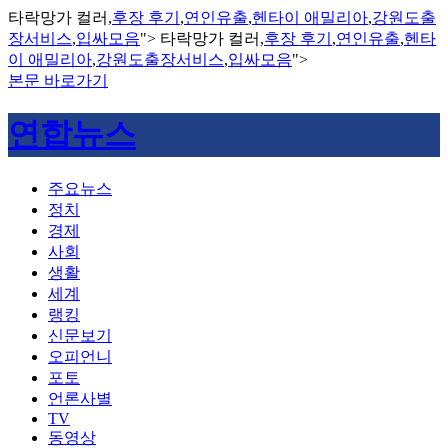
타락망가 컬러,
후장 후기
,
연인유출
,
헨타이 애밀리아
,
강원도출
장서비스
,
입싸모음
">
타락망가 컬러,
후장 후기
,
연인유출
,
헨타
이 애밀리아
,
강원도출장서비스
,
입싸모음
">
본문 바로가기
연합뉴스
주요뉴스
정치
경제
사회
생활
세계
랭킹
신문보기
오피언니
포토
언론사별
TV
동영상