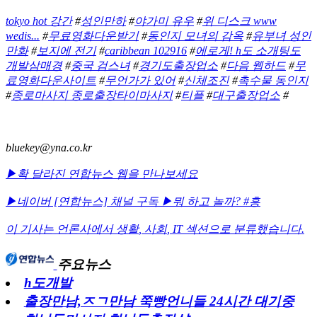
tokyo hot 강간
#
성인만하
#
야가미 유우
#
위 디스크 www
wedis...
#
무료영화다운받기
#
동인지 모녀의 감옥
#
유부녀 성인
만화
#
보지에 전기
#
caribbean 102916
#
에로게! h도 소개팅도
개발삼매경
#
중국 검스녀
#
경기도출장업소
#
다음 웹하드
#
무
료영화다운사이트
#
무언가가 있어
#
신체조진
#
촉수물 동인지
#
종로마사지 종로출장타이마사지
#
티플
#
대구출장업소
#
bluekey@yna.co.kr
▶확 달라진 연합뉴스 웹을 만나보세요
▶네이버 [연합뉴스] 채널 구독
▶뭐 하고 놀까? #흥
이 기사는 언론사에서
생활
,
사회
,
IT
섹션으로 분류했습니다.
주요뉴스
h도개발
출장만남,ㅈㄱ만남 쭉빵언니들 24시간 대기중