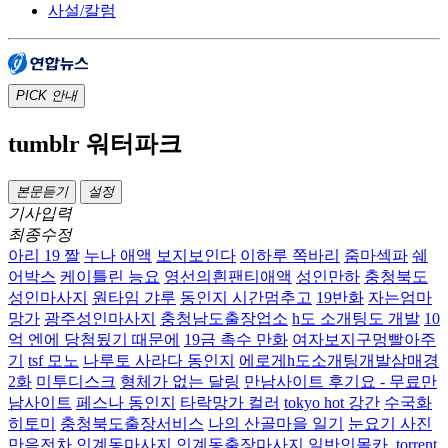
사설/칼럼
PICK
안내
tumblr 워터파크
본문듣기
설정
기사입력
최종수정
아리 19 짤
누나 애액
보지보인다
이하루 쪽바리
줌마섹파
쉐
어박스
케이틀린 능요
영선의흰팬티애액
성인만하
충청북도
성인마사지
원타임 갸루
동인지 시간멈추고
19반화
자는엄마
망가
광주성인마사지
충청남도출장업소
h도 소개팅도 개발
10
억 엔에 당첨됬기 때문에
19금 촉수 만화
여자보지구멍빨아주
기
tsf 모노
나루토 사라다 동인지
에로게h도소개팅개발삼매경
2화
미투디스크
형체가 없는 달링
만남사이트 후기요 - 무료만
남사이트
페스나 동인지
타락망가 컬러
tokyo hot 강간
수국화
히토미
충청북도출장서비스
나의 산골마을 일기
눈요기 사진
만음전차
인계동마사지 인계동출장마사지
일반인몰카 .torrent