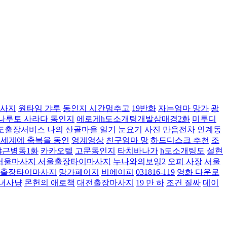
사지
원타임 갸루
동인지 시간멈추고
19반화
자는엄마 망가
광
나루토 사라다 동인지
에로게h도소개팅개발삼매경2화
미투디
도출장서비스
나의 산골마을 일기
눈요기 사진
만음전차
인계동
 세계에 축복을 동인
영계영상
친구엄마 망
하드디스크 추천
조
야근병동1화
카카오텔
고문동인지
타치바나가
h도소개팅도
설현
서울마사지 서울출장타이마사지
누나와의보잉2
오피 사장
서울
동출장타이마사지
망가페이지
비에이피
031816-119
영화 다운로
녀사냥
몬헌의 애로책
대전출장마사지
19 만 하
조건 질싸
데이