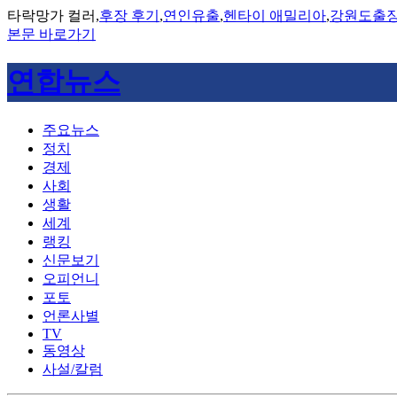
타락망가 컬러,
후장 후기
,
연인유출
,
헨타이 애밀리아
,
강원도출
본문 바로가기
연합뉴스
주요뉴스
정치
경제
사회
생활
세계
랭킹
신문보기
오피언니
포토
언론사별
TV
동영상
사설/칼럼