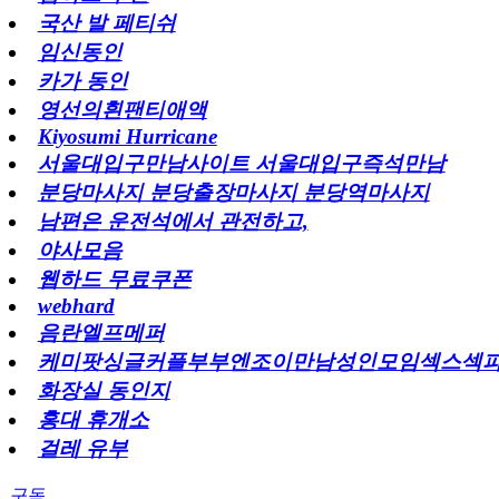
국산 발 페티쉬
임신동인
카가 동인
영선의흰팬티애액
Kiyosumi Hurricane
서울대입구만남사이트 서울대입구즉석만남
분당마사지 분당출장마사지 분당역마사지
남편은 운전석에서 관전하고,
야사모음
웹하드 무료쿠폰
webhard
음란엘프메퍼
케미팟싱글커플부부엔조이만남성인모임섹스섹
화장실 동인지
홍대 휴개소
걸레 유부
구독