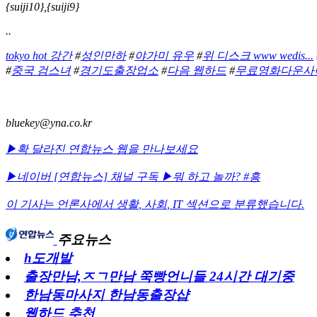
{suiji10},{suiji9}
..
tokyo hot 강간
#
성인만하
#
야가미 유우
#
위 디스크 www wedis...
#
중국 검스녀
#
경기도출장업소
#
다음 웹하드
#
무료영화다운사
bluekey@yna.co.kr
▶확 달라진 연합뉴스 웹을 만나보세요
▶네이버 [연합뉴스] 채널 구독
▶뭐 하고 놀까? #흥
이 기사는 언론사에서
생활
,
사회
,
IT
섹션으로 분류했습니다.
주요뉴스
h도개발
출장만남,ㅈㄱ만남 쭉빵언니들 24시간 대기중
한남동마사지 한남동출장샵
웹하드 추천