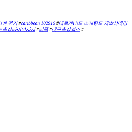
지에 전기
#
caribbean 102916
#
에로게! h도 소개팅도 개발삼매경
로출장타이마사지
#
티플
#
대구출장업소
#