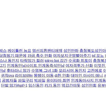
박스
케이틀린 능요
영선의흰팬티애액
성인만하
충청북도성인마
 당첨됬기 때문에
19금 촉수 만화
여자보지구멍빨아주기
tsf 모노
스나 동인지
타락망가 컬러
tokyo hot 강간
수국화 히토미
충청북
 2기
인계동만남사이트 인계동즉석만남
여자격투가 산화
이멋진
만남
후타라니 망가
수영복 그녀 1화
모리서머 동인지
고전에로
귀작ova
라이브69tv
뚱땡이 야동
di한 안화
대마인 아사미 애니
이
공범자들
파일구리
빅파일
유이타마 최면
인계동마사지 인계
단발 망가#spf=1
임신동인
카가 동인
역강간야돗
성인만회
유부