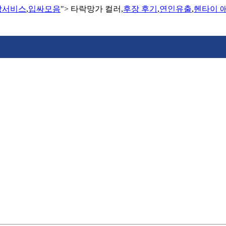
장서비스
,
입싸모음
">
타락망가 컬러,
후장 후기
,
연인유출
,
헨타이 