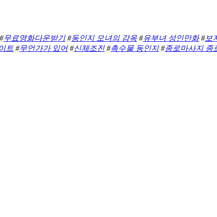
#
무료영화다운받기
#
동인지 모녀의 감옥
#
유부녀 성인만화
#
보
이트
#
무언가가 있어
#
신체조진
#
촉수물 동인지
#
종로마사지 종