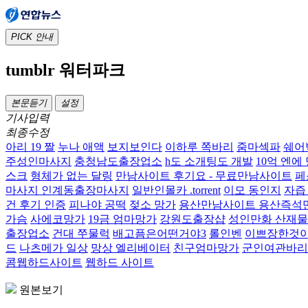
PICK
안내
tumblr 워터파크
본문듣기
설정
기사입력
최종수정
아리 19 짤
누나 애액
보지보인다
이하루 쪽바리
줌마섹파
쉐어
주성인마사지
충청남도출장업소
h도 소개팅도 개발
10억 엔에
스크
형체가 없는 달링
만남사이트 후기요 - 무료만남사이트
페
마사지 인계동출장마사지
일반인몰카 .torrent
이모 동인지
자즙
건 후기 인증
피나야 공떡
젖소 망가
용산만남사이트 용산즉석
가슴
사에코망가
19금 엄마망가
강원도출장샵
성인만화 산재물
출장업소
건대 쭈물럭
배고픔은어떤거야3
롤인벤
이쁘장한것
드
나츠메가 일상
망상 엘리베이터
친구엄마망가
군인여관바리
콤웹하드사이트
웹하드 사이트
원본보기