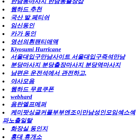
한남동마사지 한남동출장샵
웹하드 추천
국산 발 페티쉬
임신동인
카가 동인
영선의흰팬티애액
Kiyosumi Hurricane
서울대입구만남사이트 서울대입구즉석만남
분당마사지 분당출장마사지 분당역마사지
남편은 운전석에서 관전하고,
야사모음
웹하드 무료쿠폰
webhard
음란엘프메퍼
케미팟싱글커플부부엔조이만남성인모임섹스섹
파노출일탈
화장실 동인지
홍대 휴개소