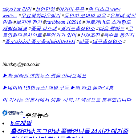
tokyo hot 강간
#
성인만하
#
야가미 유우
#
위 디스크 www
wedis...
#
무료영화다운받기
#
동인지 모녀의 감옥
#
유부녀 성인
만화
#
보지에 전기
#
caribbean 102916
#
에로게! h도 소개팅도
개발삼매경
#
중국 검스녀
#
경기도출장업소
#
다음 웹하드
#
무
료영화다운사이트
#
무언가가 있어
#
신체조진
#
촉수물 동인지
#
종로마사지 종로출장타이마사지
#
티플
#
대구출장업소
#
bluekey@yna.co.kr
▶확 달라진 연합뉴스 웹을 만나보세요
▶네이버 [연합뉴스] 채널 구독
▶뭐 하고 놀까? #흥
이 기사는 언론사에서
생활
,
사회
,
IT
섹션으로 분류했습니다.
주요뉴스
h도개발
출장만남,ㅈㄱ만남 쭉빵언니들 24시간 대기중