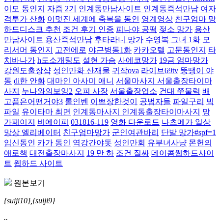
이모 동인지
자즙 2기
인계동만남사이트 인계동즉석만남
여자
격투가 산화
이멋진 세계에 축복을 동인
영계영상
친구엄마 망
하드디스크 추천
조건 후기 인증
피나야 공떡
젖소 망가
용산
만남사이트 용산즉석만남
후타라니 망가
수영복 그녀 1화
모
리서머 동인지
고전에로
야근병동1화
카카오텔
고문동인지
타
치바나가
h도소개팅도
설현 가슴
사에코망가
19금 엄마망가
강원도출장샵
성인만화 산재물
귀작ova
라이브69tv
뚱땡이 야
동
di한 안화
대마인 아사미 애니
서울마사지 서울출장타이마
사지
누나와의보잉2
오피 사장
서울출장업소
건대 쭈물럭
배
고픔은어떤거야3
롤인벤
이쁘장한것이
공범자들
파일구리
빅
파일
유이타마 최면
인계동마사지 인계동출장타이마사지
망
가페이지
비에이피
031816-119
영화 다운로드
나츠메가 일상
망상 엘리베이터
친구엄마망가
군인여관바리
단발 망가#spf=1
임신동인
카가 동인
역강간야돗
성인만회
유부녀사냥
몬헌의
애로책
대전출장마사지
19 만 하
조건 질싸
데이콤웹하드사이
트
웹하드 사이트
원본보기
{suiji10},{suiji9}
..