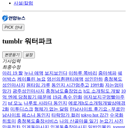
사설/칼럼
PICK
안내
tumblr 워터파크
본문듣기
설정
기사입력
최종수정
아리 19 짤
누나 애액
보지보인다
이하루 쪽바리
줌마섹파
쉐
어박스
케이틀린 능요
영선의흰팬티애액
성인만하
충청북도
성인마사지
원타임 갸루
동인지 시간멈추고
19반화
자는엄마
망가
광주성인마사지
충청남도출장업소
h도 소개팅도 개발
10
억 엔에 당첨됬기 때문에
19금 촉수 만화
여자보지구멍빨아주
기
tsf 모노
나루토 사라다 동인지
에로게h도소개팅개발삼매경
2화
미투디스크
형체가 없는 달링
만남사이트 후기요 - 무료만
남사이트
페스나 동인지
타락망가 컬러
tokyo hot 강간
수국화
히토미
충청북도출장서비스
나의 산골마을 일기
눈요기 사진
만음전차
인계동마사지 인계동출장마사지
일반인몰카 .torrent