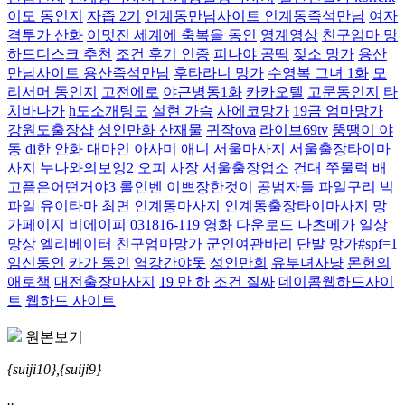
이모 동인지
자즙 2기
인계동만남사이트 인계동즉석만남
여자
격투가 산화
이멋진 세계에 축복을 동인
영계영상
친구엄마 망
하드디스크 추천
조건 후기 인증
피나야 공떡
젖소 망가
용산
만남사이트 용산즉석만남
후타라니 망가
수영복 그녀 1화
모
리서머 동인지
고전에로
야근병동1화
카카오텔
고문동인지
타
치바나가
h도소개팅도
설현 가슴
사에코망가
19금 엄마망가
강원도출장샵
성인만화 산재물
귀작ova
라이브69tv
뚱땡이 야
동
di한 안화
대마인 아사미 애니
서울마사지 서울출장타이마
사지
누나와의보잉2
오피 사장
서울출장업소
건대 쭈물럭
배
고픔은어떤거야3
롤인벤
이쁘장한것이
공범자들
파일구리
빅
파일
유이타마 최면
인계동마사지 인계동출장타이마사지
망
가페이지
비에이피
031816-119
영화 다운로드
나츠메가 일상
망상 엘리베이터
친구엄마망가
군인여관바리
단발 망가#spf=1
임신동인
카가 동인
역강간야돗
성인만회
유부녀사냥
몬헌의
애로책
대전출장마사지
19 만 하
조건 질싸
데이콤웹하드사이
트
웹하드 사이트
원본보기
{suiji10},{suiji9}
..