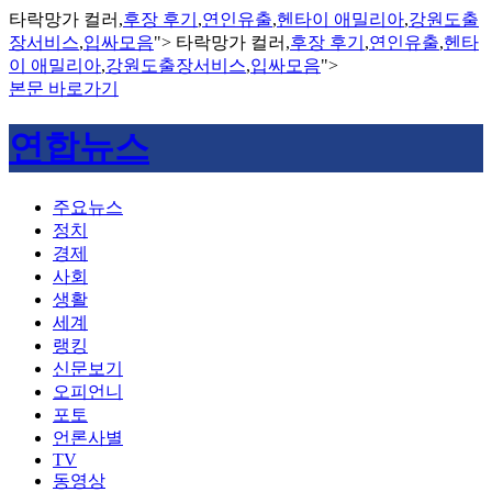
타락망가 컬러,
후장 후기
,
연인유출
,
헨타이 애밀리아
,
강원도출
장서비스
,
입싸모음
">
타락망가 컬러,
후장 후기
,
연인유출
,
헨타
이 애밀리아
,
강원도출장서비스
,
입싸모음
">
본문 바로가기
연합뉴스
주요뉴스
정치
경제
사회
생활
세계
랭킹
신문보기
오피언니
포토
언론사별
TV
동영상