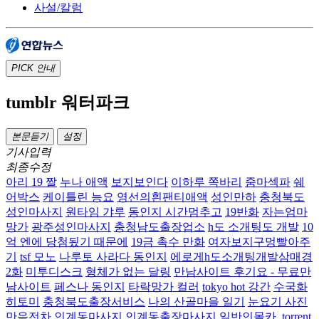
사설/칼럼
PICK
안내
tumblr 워터파크
본문듣기
설정
기사입력
최종수정
아리 19 짤
누나 애액
보지보인다
이하루 쪽바리
줌마섹파
쉐
어박스
케이틀린 능요
영선의흰팬티애액
성인만하
충청북도
성인마사지
원타임 갸루
동인지 시간멈추고
19반화
자는엄마
망가
광주성인마사지
충청남도출장업소
h도 소개팅도 개발
10
억 엔에 당첨됬기 때문에
19금 촉수 만화
여자보지구멍빨아주
기
tsf 모노
나루토 사라다 동인지
에로게h도소개팅개발삼매경
2화
미투디스크
형체가 없는 달링
만남사이트 후기요 - 무료만
남사이트
페스나 동인지
타락망가 컬러
tokyo hot 강간
수국화
히토미
충청북도출장서비스
나의 산골마을 일기
눈요기 사진
만음전차
인계동마사지 인계동출장마사지
일반인몰카 .torrent