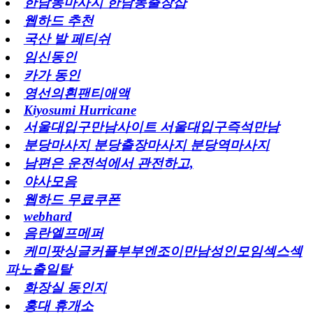
한남동마사지 한남동출장샵
웹하드 추천
국산 발 페티쉬
임신동인
카가 동인
영선의흰팬티애액
Kiyosumi Hurricane
서울대입구만남사이트 서울대입구즉석만남
분당마사지 분당출장마사지 분당역마사지
남편은 운전석에서 관전하고,
야사모음
웹하드 무료쿠폰
webhard
음란엘프메퍼
케미팟싱글커플부부엔조이만남성인모임섹스섹
파노출일탈
화장실 동인지
홍대 휴개소