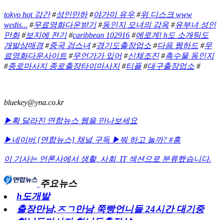
tokyo hot 강간
#
성인만하
#
야가미 유우
#
위 디스크 www
wedis...
#
무료영화다운받기
#
동인지 모녀의 감옥
#
유부녀 성인
만화
#
보지에 전기
#
caribbean 102916
#
에로게! h도 소개팅도
개발삼매경
#
중국 검스녀
#
경기도출장업소
#
다음 웹하드
#
무
료영화다운사이트
#
무언가가 있어
#
신체조진
#
촉수물 동인지
#
종로마사지 종로출장타이마사지
#
티플
#
대구출장업소
#
bluekey@yna.co.kr
▶확 달라진 연합뉴스 웹을 만나보세요
▶네이버 [연합뉴스] 채널 구독
▶뭐 하고 놀까? #흥
이 기사는 언론사에서
생활
,
사회
,
IT
섹션으로 분류했습니다.
주요뉴스
h도개발
출장만남,ㅈㄱ만남 쭉빵언니들 24시간 대기중