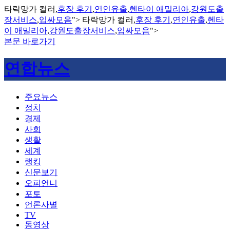
타락망가 컬러,
후장 후기
,
연인유출
,
헨타이 애밀리아
,
강원도출
장서비스
,
입싸모음
">
타락망가 컬러,
후장 후기
,
연인유출
,
헨타
이 애밀리아
,
강원도출장서비스
,
입싸모음
">
본문 바로가기
연합뉴스
주요뉴스
정치
경제
사회
생활
세계
랭킹
신문보기
오피언니
포토
언론사별
TV
동영상