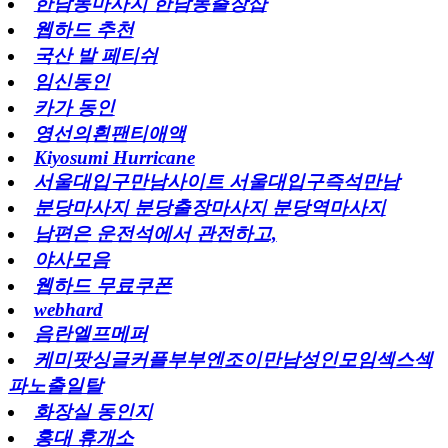
한남동마사지 한남동출장샵
웹하드 추천
국산 발 페티쉬
임신동인
카가 동인
영선의흰팬티애액
Kiyosumi Hurricane
서울대입구만남사이트 서울대입구즉석만남
분당마사지 분당출장마사지 분당역마사지
남편은 운전석에서 관전하고,
야사모음
웹하드 무료쿠폰
webhard
음란엘프메퍼
케미팟싱글커플부부엔조이만남성인모임섹스섹
파노출일탈
화장실 동인지
홍대 휴개소