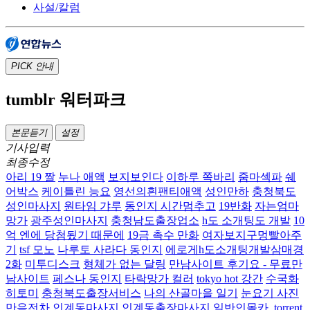
사설/칼럼
PICK
안내
tumblr 워터파크
본문듣기
설정
기사입력
최종수정
아리 19 짤
누나 애액
보지보인다
이하루 쪽바리
줌마섹파
쉐
어박스
케이틀린 능요
영선의흰팬티애액
성인만하
충청북도
성인마사지
원타임 갸루
동인지 시간멈추고
19반화
자는엄마
망가
광주성인마사지
충청남도출장업소
h도 소개팅도 개발
10
억 엔에 당첨됬기 때문에
19금 촉수 만화
여자보지구멍빨아주
기
tsf 모노
나루토 사라다 동인지
에로게h도소개팅개발삼매경
2화
미투디스크
형체가 없는 달링
만남사이트 후기요 - 무료만
남사이트
페스나 동인지
타락망가 컬러
tokyo hot 강간
수국화
히토미
충청북도출장서비스
나의 산골마을 일기
눈요기 사진
만음전차
인계동마사지 인계동출장마사지
일반인몰카 .torrent