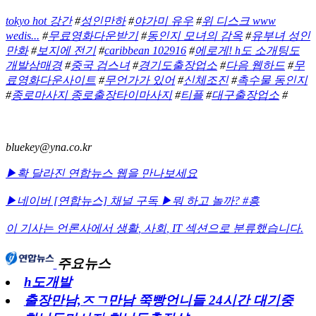
tokyo hot 강간
#
성인만하
#
야가미 유우
#
위 디스크 www
wedis...
#
무료영화다운받기
#
동인지 모녀의 감옥
#
유부녀 성인
만화
#
보지에 전기
#
caribbean 102916
#
에로게! h도 소개팅도
개발삼매경
#
중국 검스녀
#
경기도출장업소
#
다음 웹하드
#
무
료영화다운사이트
#
무언가가 있어
#
신체조진
#
촉수물 동인지
#
종로마사지 종로출장타이마사지
#
티플
#
대구출장업소
#
bluekey@yna.co.kr
▶확 달라진 연합뉴스 웹을 만나보세요
▶네이버 [연합뉴스] 채널 구독
▶뭐 하고 놀까? #흥
이 기사는 언론사에서
생활
,
사회
,
IT
섹션으로 분류했습니다.
주요뉴스
h도개발
출장만남,ㅈㄱ만남 쭉빵언니들 24시간 대기중