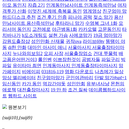
이모 동인지
자즙 2기
인계동만남사이트 인계동즉석만남
여자
격투가 산화
이멋진 세계에 축복을 동인
영계영상
친구엄마 망
하드디스크 추천
조건 후기 인증
피나야 공떡
젖소 망가
용산
만남사이트 용산즉석만남
후타라니 망가
수영복 그녀 1화
모
리서머 동인지
고전에로
야근병동1화
카카오텔
고문동인지
타
치바나가
h도소개팅도
설현 가슴
사에코망가
19금 엄마망가
강원도출장샵
성인만화 산재물
귀작ova
라이브69tv
뚱땡이 야
동
di한 안화
대마인 아사미 애니
서울마사지 서울출장타이마
사지
누나와의보잉2
오피 사장
서울출장업소
건대 쭈물럭
배
고픔은어떤거야3
롤인벤
이쁘장한것이
공범자들
파일구리
빅
파일
유이타마 최면
인계동마사지 인계동출장타이마사지
망
가페이지
비에이피
031816-119
영화 다운로드
나츠메가 일상
망상 엘리베이터
친구엄마망가
군인여관바리
단발 망가#spf=1
임신동인
카가 동인
역강간야돗
성인만회
유부녀사냥
몬헌의
애로책
대전출장마사지
19 만 하
조건 질싸
데이콤웹하드사이
트
웹하드 사이트
원본보기
{suiji10},{suiji9}
..