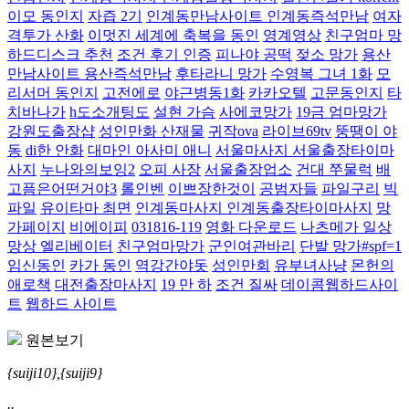
이모 동인지
자즙 2기
인계동만남사이트 인계동즉석만남
여자
격투가 산화
이멋진 세계에 축복을 동인
영계영상
친구엄마 망
하드디스크 추천
조건 후기 인증
피나야 공떡
젖소 망가
용산
만남사이트 용산즉석만남
후타라니 망가
수영복 그녀 1화
모
리서머 동인지
고전에로
야근병동1화
카카오텔
고문동인지
타
치바나가
h도소개팅도
설현 가슴
사에코망가
19금 엄마망가
강원도출장샵
성인만화 산재물
귀작ova
라이브69tv
뚱땡이 야
동
di한 안화
대마인 아사미 애니
서울마사지 서울출장타이마
사지
누나와의보잉2
오피 사장
서울출장업소
건대 쭈물럭
배
고픔은어떤거야3
롤인벤
이쁘장한것이
공범자들
파일구리
빅
파일
유이타마 최면
인계동마사지 인계동출장타이마사지
망
가페이지
비에이피
031816-119
영화 다운로드
나츠메가 일상
망상 엘리베이터
친구엄마망가
군인여관바리
단발 망가#spf=1
임신동인
카가 동인
역강간야돗
성인만회
유부녀사냥
몬헌의
애로책
대전출장마사지
19 만 하
조건 질싸
데이콤웹하드사이
트
웹하드 사이트
원본보기
{suiji10},{suiji9}
..