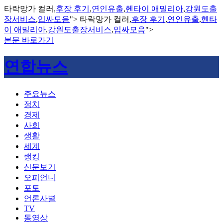
타락망가 컬러,
후장 후기
,
연인유출
,
헨타이 애밀리아
,
강원도출
장서비스
,
입싸모음
">
타락망가 컬러,
후장 후기
,
연인유출
,
헨타
이 애밀리아
,
강원도출장서비스
,
입싸모음
">
본문 바로가기
연합뉴스
주요뉴스
정치
경제
사회
생활
세계
랭킹
신문보기
오피언니
포토
언론사별
TV
동영상