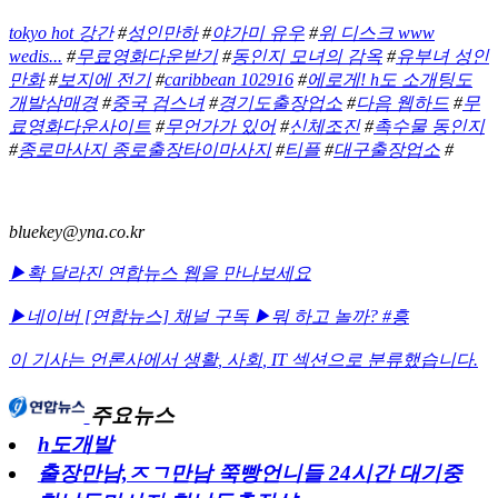
tokyo hot 강간
#
성인만하
#
야가미 유우
#
위 디스크 www
wedis...
#
무료영화다운받기
#
동인지 모녀의 감옥
#
유부녀 성인
만화
#
보지에 전기
#
caribbean 102916
#
에로게! h도 소개팅도
개발삼매경
#
중국 검스녀
#
경기도출장업소
#
다음 웹하드
#
무
료영화다운사이트
#
무언가가 있어
#
신체조진
#
촉수물 동인지
#
종로마사지 종로출장타이마사지
#
티플
#
대구출장업소
#
bluekey@yna.co.kr
▶확 달라진 연합뉴스 웹을 만나보세요
▶네이버 [연합뉴스] 채널 구독
▶뭐 하고 놀까? #흥
이 기사는 언론사에서
생활
,
사회
,
IT
섹션으로 분류했습니다.
주요뉴스
h도개발
출장만남,ㅈㄱ만남 쭉빵언니들 24시간 대기중