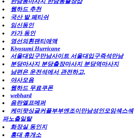
한남동마사지 한남동출장샵
웹하드 추천
국산 발 페티쉬
임신동인
카가 동인
영선의흰팬티애액
Kiyosumi Hurricane
서울대입구만남사이트 서울대입구즉석만남
분당마사지 분당출장마사지 분당역마사지
남편은 운전석에서 관전하고,
야사모음
웹하드 무료쿠폰
webhard
음란엘프메퍼
케미팟싱글커플부부엔조이만남성인모임섹스섹
파노출일탈
화장실 동인지
홍대 휴개소