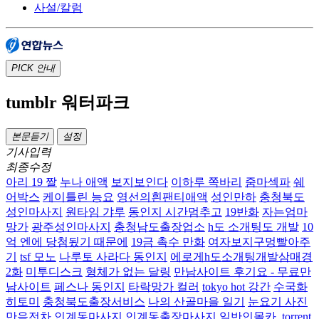
사설/칼럼
PICK
안내
tumblr 워터파크
본문듣기
설정
기사입력
최종수정
아리 19 짤
누나 애액
보지보인다
이하루 쪽바리
줌마섹파
쉐
어박스
케이틀린 능요
영선의흰팬티애액
성인만하
충청북도
성인마사지
원타임 갸루
동인지 시간멈추고
19반화
자는엄마
망가
광주성인마사지
충청남도출장업소
h도 소개팅도 개발
10
억 엔에 당첨됬기 때문에
19금 촉수 만화
여자보지구멍빨아주
기
tsf 모노
나루토 사라다 동인지
에로게h도소개팅개발삼매경
2화
미투디스크
형체가 없는 달링
만남사이트 후기요 - 무료만
남사이트
페스나 동인지
타락망가 컬러
tokyo hot 강간
수국화
히토미
충청북도출장서비스
나의 산골마을 일기
눈요기 사진
만음전차
인계동마사지 인계동출장마사지
일반인몰카 .torrent