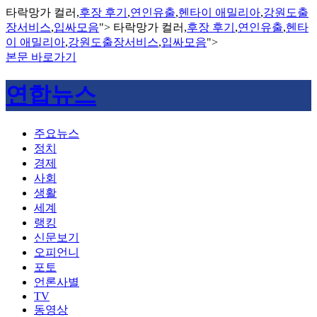
타락망가 컬러,
후장 후기
,
연인유출
,
헨타이 애밀리아
,
강원도출
장서비스
,
입싸모음
">
타락망가 컬러,
후장 후기
,
연인유출
,
헨타
이 애밀리아
,
강원도출장서비스
,
입싸모음
">
본문 바로가기
연합뉴스
주요뉴스
정치
경제
사회
생활
세계
랭킹
신문보기
오피언니
포토
언론사별
TV
동영상