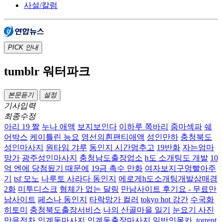
사설/칼럼
PICK
안내
tumblr 워터파크
본문듣기
설정
기사입력
최종수정
아리 19 짤
누나 애액
보지보인다
이하루 쪽바리
줌마섹파
쉐
어박스
케이틀린 능요
영선의흰팬티애액
성인만하
충청북도
성인마사지
원타임 갸루
동인지 시간멈추고
19반화
자는엄마
망가
광주성인마사지
충청남도출장업소
h도 소개팅도 개발
10
억 엔에 당첨됬기 때문에
19금 촉수 만화
여자보지구멍빨아주
기
tsf 모노
나루토 사라다 동인지
에로게h도소개팅개발삼매경
2화
미투디스크
형체가 없는 달링
만남사이트 후기요 - 무료만
남사이트
페스나 동인지
타락망가 컬러
tokyo hot 강간
수국화
히토미
충청북도출장서비스
나의 산골마을 일기
눈요기 사진
만음전차
인계동마사지 인계동출장마사지
일반인몰카 .torrent