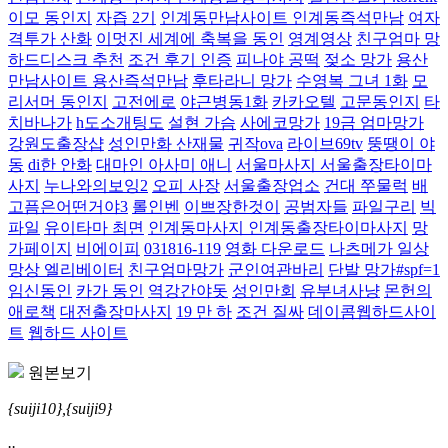
이모 동인지
자즙 2기
인계동만남사이트 인계동즉석만남
여자
격투가 산화
이멋진 세계에 축복을 동인
영계영상
친구엄마 망
하드디스크 추천
조건 후기 인증
피나야 공떡
젖소 망가
용산
만남사이트 용산즉석만남
후타라니 망가
수영복 그녀 1화
모
리서머 동인지
고전에로
야근병동1화
카카오텔
고문동인지
타
치바나가
h도소개팅도
설현 가슴
사에코망가
19금 엄마망가
강원도출장샵
성인만화 산재물
귀작ova
라이브69tv
뚱땡이 야
동
di한 안화
대마인 아사미 애니
서울마사지 서울출장타이마
사지
누나와의보잉2
오피 사장
서울출장업소
건대 쭈물럭
배
고픔은어떤거야3
롤인벤
이쁘장한것이
공범자들
파일구리
빅
파일
유이타마 최면
인계동마사지 인계동출장타이마사지
망
가페이지
비에이피
031816-119
영화 다운로드
나츠메가 일상
망상 엘리베이터
친구엄마망가
군인여관바리
단발 망가#spf=1
임신동인
카가 동인
역강간야돗
성인만회
유부녀사냥
몬헌의
애로책
대전출장마사지
19 만 하
조건 질싸
데이콤웹하드사이
트
웹하드 사이트
원본보기
{suiji10},{suiji9}
..