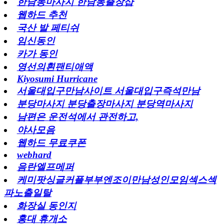
한남동마사지 한남동출장샵
웹하드 추천
국산 발 페티쉬
임신동인
카가 동인
영선의흰팬티애액
Kiyosumi Hurricane
서울대입구만남사이트 서울대입구즉석만남
분당마사지 분당출장마사지 분당역마사지
남편은 운전석에서 관전하고,
야사모음
웹하드 무료쿠폰
webhard
음란엘프메퍼
케미팟싱글커플부부엔조이만남성인모임섹스섹
파노출일탈
화장실 동인지
홍대 휴개소