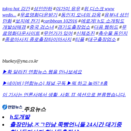
tokyo hot 강간
#
성인만하
#
야가미 유우
#
위 디스크 www
wedis...
#
무료영화다운받기
#
동인지 모녀의 감옥
#
유부녀 성인
만화
#
보지에 전기
#
caribbean 102916
#
에로게! h도 소개팅도
개발삼매경
#
중국 검스녀
#
경기도출장업소
#
다음 웹하드
#
무
료영화다운사이트
#
무언가가 있어
#
신체조진
#
촉수물 동인지
#
종로마사지 종로출장타이마사지
#
티플
#
대구출장업소
#
bluekey@yna.co.kr
▶확 달라진 연합뉴스 웹을 만나보세요
▶네이버 [연합뉴스] 채널 구독
▶뭐 하고 놀까? #흥
이 기사는 언론사에서
생활
,
사회
,
IT
섹션으로 분류했습니다.
주요뉴스
h도개발
출장만남,ㅈㄱ만남 쭉빵언니들 24시간 대기중