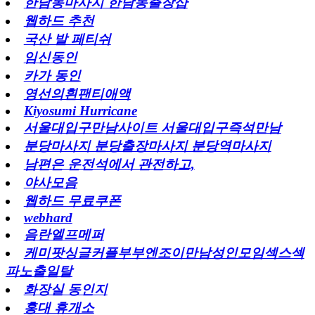
한남동마사지 한남동출장샵
웹하드 추천
국산 발 페티쉬
임신동인
카가 동인
영선의흰팬티애액
Kiyosumi Hurricane
서울대입구만남사이트 서울대입구즉석만남
분당마사지 분당출장마사지 분당역마사지
남편은 운전석에서 관전하고,
야사모음
웹하드 무료쿠폰
webhard
음란엘프메퍼
케미팟싱글커플부부엔조이만남성인모임섹스섹
파노출일탈
화장실 동인지
홍대 휴개소