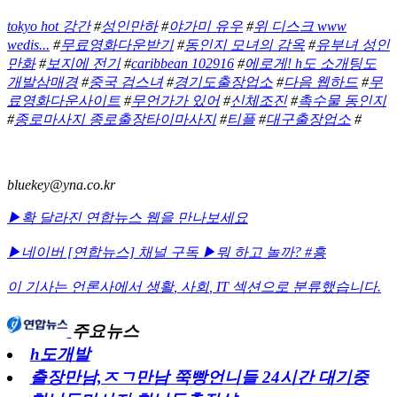
tokyo hot 강간
#
성인만하
#
야가미 유우
#
위 디스크 www
wedis...
#
무료영화다운받기
#
동인지 모녀의 감옥
#
유부녀 성인
만화
#
보지에 전기
#
caribbean 102916
#
에로게! h도 소개팅도
개발삼매경
#
중국 검스녀
#
경기도출장업소
#
다음 웹하드
#
무
료영화다운사이트
#
무언가가 있어
#
신체조진
#
촉수물 동인지
#
종로마사지 종로출장타이마사지
#
티플
#
대구출장업소
#
bluekey@yna.co.kr
▶확 달라진 연합뉴스 웹을 만나보세요
▶네이버 [연합뉴스] 채널 구독
▶뭐 하고 놀까? #흥
이 기사는 언론사에서
생활
,
사회
,
IT
섹션으로 분류했습니다.
주요뉴스
h도개발
출장만남,ㅈㄱ만남 쭉빵언니들 24시간 대기중