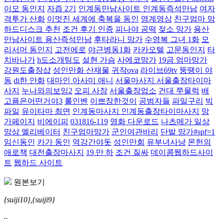
이모 동인지
자즙 2기
인계동만남사이트 인계동즉석만남
여자
격투가 산화
이멋진 세계에 축복을 동인
영계영상
친구엄마 망
하드디스크 추천
조건 후기 인증
피나야 공떡
젖소 망가
용산
만남사이트 용산즉석만남
후타라니 망가
수영복 그녀 1화
모
리서머 동인지
고전에로
야근병동1화
카카오텔
고문동인지
타
치바나가
h도소개팅도
설현 가슴
사에코망가
19금 엄마망가
강원도출장샵
성인만화 산재물
귀작ova
라이브69tv
뚱땡이 야
동
di한 안화
대마인 아사미 애니
서울마사지 서울출장타이마
사지
누나와의보잉2
오피 사장
서울출장업소
건대 쭈물럭
배
고픔은어떤거야3
롤인벤
이쁘장한것이
공범자들
파일구리
빅
파일
유이타마 최면
인계동마사지 인계동출장타이마사지
망
가페이지
비에이피
031816-119
영화 다운로드
나츠메가 일상
망상 엘리베이터
친구엄마망가
군인여관바리
단발 망가#spf=1
임신동인
카가 동인
역강간야돗
성인만회
유부녀사냥
몬헌의
애로책
대전출장마사지
19 만 하
조건 질싸
데이콤웹하드사이
트
웹하드 사이트
원본보기
{suiji10},{suiji9}
..