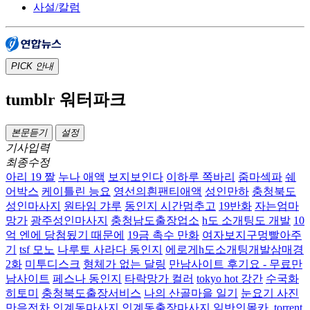
사설/칼럼
PICK
안내
tumblr 워터파크
본문듣기
설정
기사입력
최종수정
아리 19 짤
누나 애액
보지보인다
이하루 쪽바리
줌마섹파
쉐
어박스
케이틀린 능요
영선의흰팬티애액
성인만하
충청북도
성인마사지
원타임 갸루
동인지 시간멈추고
19반화
자는엄마
망가
광주성인마사지
충청남도출장업소
h도 소개팅도 개발
10
억 엔에 당첨됬기 때문에
19금 촉수 만화
여자보지구멍빨아주
기
tsf 모노
나루토 사라다 동인지
에로게h도소개팅개발삼매경
2화
미투디스크
형체가 없는 달링
만남사이트 후기요 - 무료만
남사이트
페스나 동인지
타락망가 컬러
tokyo hot 강간
수국화
히토미
충청북도출장서비스
나의 산골마을 일기
눈요기 사진
만음전차
인계동마사지 인계동출장마사지
일반인몰카 .torrent