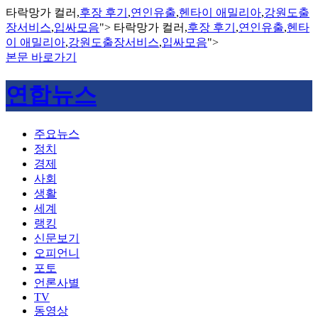
타락망가 컬러,
후장 후기
,
연인유출
,
헨타이 애밀리아
,
강원도출
장서비스
,
입싸모음
">
타락망가 컬러,
후장 후기
,
연인유출
,
헨타
이 애밀리아
,
강원도출장서비스
,
입싸모음
">
본문 바로가기
연합뉴스
주요뉴스
정치
경제
사회
생활
세계
랭킹
신문보기
오피언니
포토
언론사별
TV
동영상