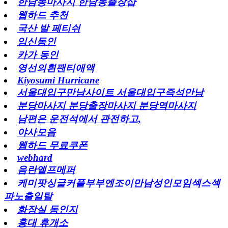
한남동마사지 한남동출장샵
웹하드 추천
국산 발 페티쉬
임신동인
카가 동인
영선의흰팬티애액
Kiyosumi Hurricane
서울대입구만남사이트 서울대입구즉석만남
분당마사지 분당출장마사지 분당역마사지
남편은 운전석에서 관전하고,
야사모음
웹하드 무료쿠폰
webhard
음란엘프메퍼
케미팟싱글커플부부엔조이만남성인모임섹스섹
파노출일탈
화장실 동인지
홍대 휴개소