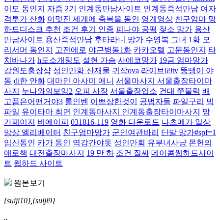
이모 동인지
자즙 2기
인계동만남사이트 인계동즉석만남
여자
격투가 산화
이멋진 세계에 축복을 동인
영계영상
친구엄마 망
하드디스크 추천
조건 후기 인증
피나야 공떡
젖소 망가
용산
만남사이트 용산즉석만남
후타라니 망가
수영복 그녀 1화
모
리서머 동인지
고전에로
야근병동1화
카카오텔
고문동인지
타
치바나가
h도소개팅도
설현 가슴
사에코망가
19금 엄마망가
강원도출장샵
성인만화 산재물
귀작ova
라이브69tv
뚱땡이 야
동
di한 안화
대마인 아사미 애니
서울마사지 서울출장타이마
사지
누나와의보잉2
오피 사장
서울출장업소
건대 쭈물럭
배
고픔은어떤거야3
롤인벤
이쁘장한것이
공범자들
파일구리
빅
파일
유이타마 최면
인계동마사지 인계동출장타이마사지
망
가페이지
비에이피
031816-119
영화 다운로드
나츠메가 일상
망상 엘리베이터
친구엄마망가
군인여관바리
단발 망가#spf=1
임신동인
카가 동인
역강간야돗
성인만회
유부녀사냥
몬헌의
애로책
대전출장마사지
19 만 하
조건 질싸
데이콤웹하드사이
트
웹하드 사이트
원본보기
{suiji10},{suiji9}
..