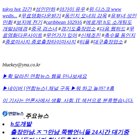
tokyo hot 강간
#
성인만하
#
야가미 유우
#
위 디스크 www
wedis...
#
무료영화다운받기
#
동인지 모녀의 감옥
#
유부녀 성인
만화
#
보지에 전기
#
caribbean 102916
#
에로게! h도 소개팅도
개발삼매경
#
중국 검스녀
#
경기도출장업소
#
다음 웹하드
#
무
료영화다운사이트
#
무언가가 있어
#
신체조진
#
촉수물 동인지
#
종로마사지 종로출장타이마사지
#
티플
#
대구출장업소
#
bluekey@yna.co.kr
▶확 달라진 연합뉴스 웹을 만나보세요
▶네이버 [연합뉴스] 채널 구독
▶뭐 하고 놀까? #흥
이 기사는 언론사에서
생활
,
사회
,
IT
섹션으로 분류했습니다.
주요뉴스
h도개발
출장만남,ㅈㄱ만남 쭉빵언니들 24시간 대기중