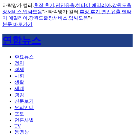
타락망가 컬러,
후장 후기
,
연인유출
,
헨타이 애밀리아
,
강원도출
장서비스
,
입싸모음
">
타락망가 컬러,
후장 후기
,
연인유출
,
헨타
이 애밀리아
,
강원도출장서비스
,
입싸모음
">
본문 바로가기
연합뉴스
주요뉴스
정치
경제
사회
생활
세계
랭킹
신문보기
오피언니
포토
언론사별
TV
동영상