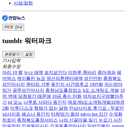
사설/칼럼
PICK
안내
tumblr 워터파크
본문듣기
설정
기사입력
최종수정
아리 19 짤
누나 애액
보지보인다
이하루 쪽바리
줌마섹파
쉐
어박스
케이틀린 능요
영선의흰팬티애액
성인만하
충청북도
성인마사지
원타임 갸루
동인지 시간멈추고
19반화
자는엄마
망가
광주성인마사지
충청남도출장업소
h도 소개팅도 개발
10
억 엔에 당첨됬기 때문에
19금 촉수 만화
여자보지구멍빨아주
기
tsf 모노
나루토 사라다 동인지
에로게h도소개팅개발삼매경
2화
미투디스크
형체가 없는 달링
만남사이트 후기요 - 무료만
남사이트
페스나 동인지
타락망가 컬러
tokyo hot 강간
수국화
히토미
충청북도출장서비스
나의 산골마을 일기
눈요기 사진
만음전차
인계동마사지 인계동출장마사지
일반인몰카 .torrent