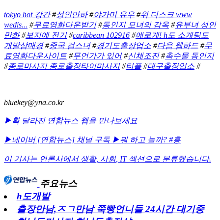
tokyo hot 강간
#
성인만하
#
야가미 유우
#
위 디스크 www
wedis...
#
무료영화다운받기
#
동인지 모녀의 감옥
#
유부녀 성인
만화
#
보지에 전기
#
caribbean 102916
#
에로게! h도 소개팅도
개발삼매경
#
중국 검스녀
#
경기도출장업소
#
다음 웹하드
#
무
료영화다운사이트
#
무언가가 있어
#
신체조진
#
촉수물 동인지
#
종로마사지 종로출장타이마사지
#
티플
#
대구출장업소
#
bluekey@yna.co.kr
▶확 달라진 연합뉴스 웹을 만나보세요
▶네이버 [연합뉴스] 채널 구독
▶뭐 하고 놀까? #흥
이 기사는 언론사에서
생활
,
사회
,
IT
섹션으로 분류했습니다.
주요뉴스
h도개발
출장만남,ㅈㄱ만남 쭉빵언니들 24시간 대기중