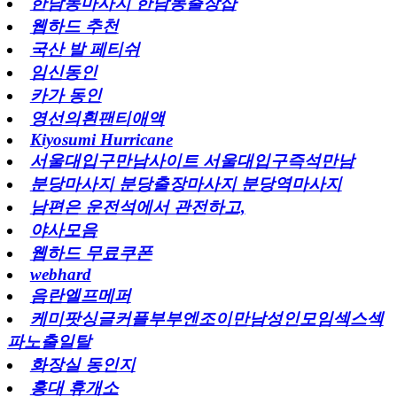
한남동마사지 한남동출장샵
웹하드 추천
국산 발 페티쉬
임신동인
카가 동인
영선의흰팬티애액
Kiyosumi Hurricane
서울대입구만남사이트 서울대입구즉석만남
분당마사지 분당출장마사지 분당역마사지
남편은 운전석에서 관전하고,
야사모음
웹하드 무료쿠폰
webhard
음란엘프메퍼
케미팟싱글커플부부엔조이만남성인모임섹스섹
파노출일탈
화장실 동인지
홍대 휴개소