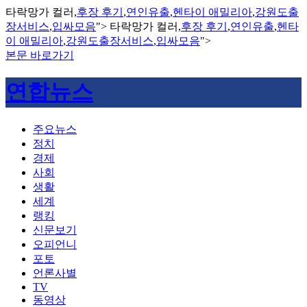
타락망가 컬러,
후장 후기
,
연인유출
,
헨타이 애밀리아
,
강원도출
장서비스
,
입싸모음
">
타락망가 컬러,
후장 후기
,
연인유출
,
헨타
이 애밀리아
,
강원도출장서비스
,
입싸모음
">
본문 바로가기
연합뉴스
주요뉴스
정치
경제
사회
생활
세계
랭킹
신문보기
오피언니
포토
언론사별
TV
동영상