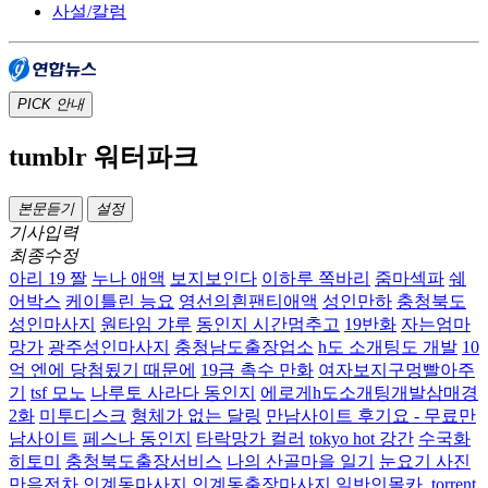
사설/칼럼
PICK
안내
tumblr 워터파크
본문듣기
설정
기사입력
최종수정
아리 19 짤
누나 애액
보지보인다
이하루 쪽바리
줌마섹파
쉐
어박스
케이틀린 능요
영선의흰팬티애액
성인만하
충청북도
성인마사지
원타임 갸루
동인지 시간멈추고
19반화
자는엄마
망가
광주성인마사지
충청남도출장업소
h도 소개팅도 개발
10
억 엔에 당첨됬기 때문에
19금 촉수 만화
여자보지구멍빨아주
기
tsf 모노
나루토 사라다 동인지
에로게h도소개팅개발삼매경
2화
미투디스크
형체가 없는 달링
만남사이트 후기요 - 무료만
남사이트
페스나 동인지
타락망가 컬러
tokyo hot 강간
수국화
히토미
충청북도출장서비스
나의 산골마을 일기
눈요기 사진
만음전차
인계동마사지 인계동출장마사지
일반인몰카 .torrent