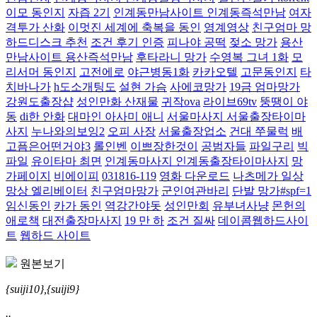
이모 동인지
자즙 2기
인계동만남사이트 인계동즉석만남
여자
격투가 산화
이멋진 세계에 축복을 동인
영계영상
친구엄마 망
하드디스크 추천
조건 후기 인증
피나야 공떡
젖소 망가
용산
만남사이트 용산즉석만남
후타라니 망가
수영복 그녀 1화
모
리서머 동인지
고전에로
야근병동1화
카카오텔
고문동인지
타
치바나가
h도소개팅도
설현 가슴
사에코망가
19금 엄마망가
강원도출장샵
성인만화 산재물
귀작ova
라이브69tv
뚱땡이 야
동
di한 안화
대마인 아사미 애니
서울마사지 서울출장타이마
사지
누나와의보잉2
오피 사장
서울출장업소
건대 쭈물럭
배
고픔은어떤거야3
롤인벤
이쁘장한것이
공범자들
파일구리
빅
파일
유이타마 최면
인계동마사지 인계동출장타이마사지
망
가페이지
비에이피
031816-119
영화 다운로드
나츠메가 일상
망상 엘리베이터
친구엄마망가
군인여관바리
단발 망가#spf=1
임신동인
카가 동인
역강간야돗
성인만회
유부녀사냥
몬헌의
애로책
대전출장마사지
19 만 하
조건 질싸
데이콤웹하드사이
트
웹하드 사이트
원본보기
{suiji10},{suiji9}
..