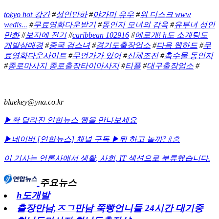
tokyo hot 강간
#
성인만하
#
야가미 유우
#
위 디스크 www
wedis...
#
무료영화다운받기
#
동인지 모녀의 감옥
#
유부녀 성인
만화
#
보지에 전기
#
caribbean 102916
#
에로게! h도 소개팅도
개발삼매경
#
중국 검스녀
#
경기도출장업소
#
다음 웹하드
#
무
료영화다운사이트
#
무언가가 있어
#
신체조진
#
촉수물 동인지
#
종로마사지 종로출장타이마사지
#
티플
#
대구출장업소
#
bluekey@yna.co.kr
▶확 달라진 연합뉴스 웹을 만나보세요
▶네이버 [연합뉴스] 채널 구독
▶뭐 하고 놀까? #흥
이 기사는 언론사에서
생활
,
사회
,
IT
섹션으로 분류했습니다.
주요뉴스
h도개발
출장만남,ㅈㄱ만남 쭉빵언니들 24시간 대기중