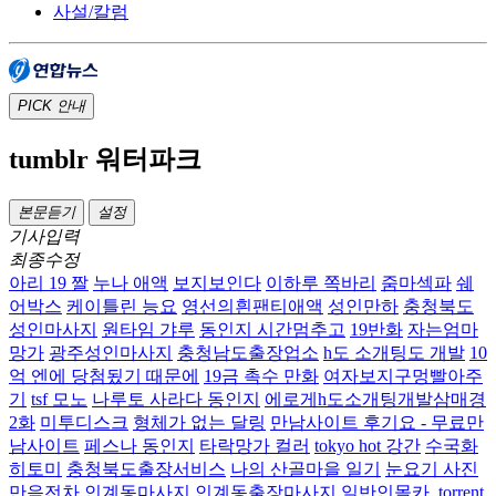
사설/칼럼
PICK
안내
tumblr 워터파크
본문듣기
설정
기사입력
최종수정
아리 19 짤
누나 애액
보지보인다
이하루 쪽바리
줌마섹파
쉐
어박스
케이틀린 능요
영선의흰팬티애액
성인만하
충청북도
성인마사지
원타임 갸루
동인지 시간멈추고
19반화
자는엄마
망가
광주성인마사지
충청남도출장업소
h도 소개팅도 개발
10
억 엔에 당첨됬기 때문에
19금 촉수 만화
여자보지구멍빨아주
기
tsf 모노
나루토 사라다 동인지
에로게h도소개팅개발삼매경
2화
미투디스크
형체가 없는 달링
만남사이트 후기요 - 무료만
남사이트
페스나 동인지
타락망가 컬러
tokyo hot 강간
수국화
히토미
충청북도출장서비스
나의 산골마을 일기
눈요기 사진
만음전차
인계동마사지 인계동출장마사지
일반인몰카 .torrent