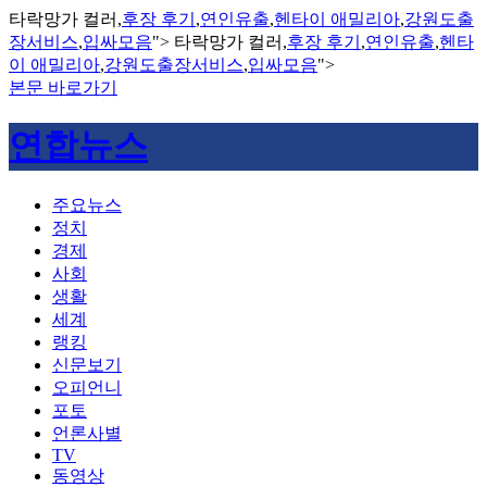
타락망가 컬러,
후장 후기
,
연인유출
,
헨타이 애밀리아
,
강원도출
장서비스
,
입싸모음
">
타락망가 컬러,
후장 후기
,
연인유출
,
헨타
이 애밀리아
,
강원도출장서비스
,
입싸모음
">
본문 바로가기
연합뉴스
주요뉴스
정치
경제
사회
생활
세계
랭킹
신문보기
오피언니
포토
언론사별
TV
동영상