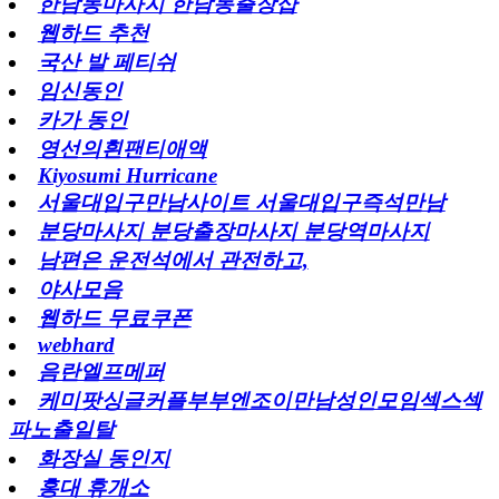
한남동마사지 한남동출장샵
웹하드 추천
국산 발 페티쉬
임신동인
카가 동인
영선의흰팬티애액
Kiyosumi Hurricane
서울대입구만남사이트 서울대입구즉석만남
분당마사지 분당출장마사지 분당역마사지
남편은 운전석에서 관전하고,
야사모음
웹하드 무료쿠폰
webhard
음란엘프메퍼
케미팟싱글커플부부엔조이만남성인모임섹스섹
파노출일탈
화장실 동인지
홍대 휴개소