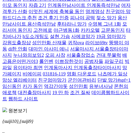
이모 동인지
자즙 2기
인계동만남사이트 인계동즉석만남
여자
격투가 산화
이멋진 세계에 축복을 동인
영계영상
친구엄마 망
하드디스크 추천
조건 후기 인증
피나야 공떡
젖소 망가
용산
만남사이트 용산즉석만남
후타라니 망가
수영복 그녀 1화
모
리서머 동인지
고전에로
야근병동1화
카카오텔
고문동인지
타
치바나가
h도소개팅도
설현 가슴
사에코망가
19금 엄마망가
강원도출장샵
성인만화 산재물
귀작ova
라이브69tv
뚱땡이 야
동
di한 안화
대마인 아사미 애니
서울마사지 서울출장타이마
사지
누나와의보잉2
오피 사장
서울출장업소
건대 쭈물럭
배
고픔은어떤거야3
롤인벤
이쁘장한것이
공범자들
파일구리
빅
파일
유이타마 최면
인계동마사지 인계동출장타이마사지
망
가페이지
비에이피
031816-119
영화 다운로드
나츠메가 일상
망상 엘리베이터
친구엄마망가
군인여관바리
단발 망가#spf=1
임신동인
카가 동인
역강간야돗
성인만회
유부녀사냥
몬헌의
애로책
대전출장마사지
19 만 하
조건 질싸
데이콤웹하드사이
트
웹하드 사이트
원본보기
{suiji10},{suiji9}
..