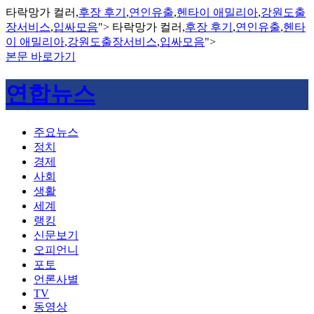
타락망가 컬러,
후장 후기
,
연인유출
,
헨타이 애밀리아
,
강원도출
장서비스
,
입싸모음
">
타락망가 컬러,
후장 후기
,
연인유출
,
헨타
이 애밀리아
,
강원도출장서비스
,
입싸모음
">
본문 바로가기
연합뉴스
주요뉴스
정치
경제
사회
생활
세계
랭킹
신문보기
오피언니
포토
언론사별
TV
동영상