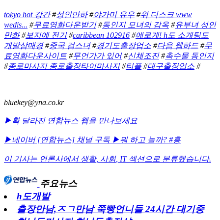
tokyo hot 강간
#
성인만하
#
야가미 유우
#
위 디스크 www
wedis...
#
무료영화다운받기
#
동인지 모녀의 감옥
#
유부녀 성인
만화
#
보지에 전기
#
caribbean 102916
#
에로게! h도 소개팅도
개발삼매경
#
중국 검스녀
#
경기도출장업소
#
다음 웹하드
#
무
료영화다운사이트
#
무언가가 있어
#
신체조진
#
촉수물 동인지
#
종로마사지 종로출장타이마사지
#
티플
#
대구출장업소
#
bluekey@yna.co.kr
▶확 달라진 연합뉴스 웹을 만나보세요
▶네이버 [연합뉴스] 채널 구독
▶뭐 하고 놀까? #흥
이 기사는 언론사에서
생활
,
사회
,
IT
섹션으로 분류했습니다.
주요뉴스
h도개발
출장만남,ㅈㄱ만남 쭉빵언니들 24시간 대기중