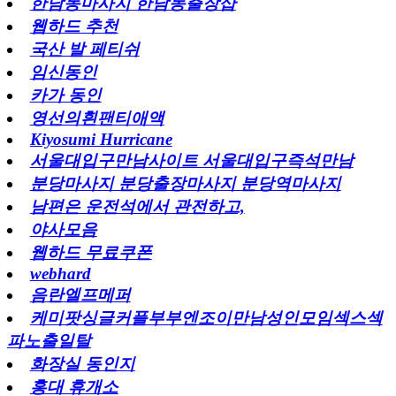
한남동마사지 한남동출장샵
웹하드 추천
국산 발 페티쉬
임신동인
카가 동인
영선의흰팬티애액
Kiyosumi Hurricane
서울대입구만남사이트 서울대입구즉석만남
분당마사지 분당출장마사지 분당역마사지
남편은 운전석에서 관전하고,
야사모음
웹하드 무료쿠폰
webhard
음란엘프메퍼
케미팟싱글커플부부엔조이만남성인모임섹스섹
파노출일탈
화장실 동인지
홍대 휴개소