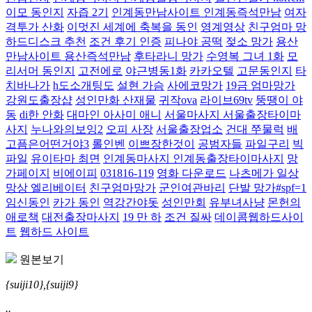
이모 동인지
자즙 2기
인계동만남사이트 인계동즉석만남
여자
격투가 산화
이멋진 세계에 축복을 동인
영계영상
친구엄마 망
하드디스크 추천
조건 후기 인증
피나야 공떡
젖소 망가
용산
만남사이트 용산즉석만남
후타라니 망가
수영복 그녀 1화
모
리서머 동인지
고전에로
야근병동1화
카카오텔
고문동인지
타
치바나가
h도소개팅도
설현 가슴
사에코망가
19금 엄마망가
강원도출장샵
성인만화 산재물
귀작ova
라이브69tv
뚱땡이 야
동
di한 안화
대마인 아사미 애니
서울마사지 서울출장타이마
사지
누나와의보잉2
오피 사장
서울출장업소
건대 쭈물럭
배
고픔은어떤거야3
롤인벤
이쁘장한것이
공범자들
파일구리
빅
파일
유이타마 최면
인계동마사지 인계동출장타이마사지
망
가페이지
비에이피
031816-119
영화 다운로드
나츠메가 일상
망상 엘리베이터
친구엄마망가
군인여관바리
단발 망가#spf=1
임신동인
카가 동인
역강간야돗
성인만회
유부녀사냥
몬헌의
애로책
대전출장마사지
19 만 하
조건 질싸
데이콤웹하드사이
트
웹하드 사이트
원본보기
{suiji10},{suiji9}
..