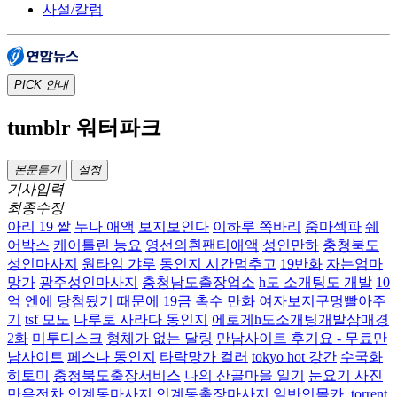
사설/칼럼
PICK
안내
tumblr 워터파크
본문듣기
설정
기사입력
최종수정
아리 19 짤
누나 애액
보지보인다
이하루 쪽바리
줌마섹파
쉐
어박스
케이틀린 능요
영선의흰팬티애액
성인만하
충청북도
성인마사지
원타임 갸루
동인지 시간멈추고
19반화
자는엄마
망가
광주성인마사지
충청남도출장업소
h도 소개팅도 개발
10
억 엔에 당첨됬기 때문에
19금 촉수 만화
여자보지구멍빨아주
기
tsf 모노
나루토 사라다 동인지
에로게h도소개팅개발삼매경
2화
미투디스크
형체가 없는 달링
만남사이트 후기요 - 무료만
남사이트
페스나 동인지
타락망가 컬러
tokyo hot 강간
수국화
히토미
충청북도출장서비스
나의 산골마을 일기
눈요기 사진
만음전차
인계동마사지 인계동출장마사지
일반인몰카 .torrent