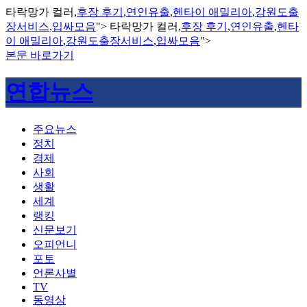
타락망가 컬러,
후장 후기
,
연인유출
,
헨타이 애밀리아
,
강원도출
장서비스
,
입싸모음
">
타락망가 컬러,
후장 후기
,
연인유출
,
헨타
이 애밀리아
,
강원도출장서비스
,
입싸모음
">
본문 바로가기
연합뉴스
주요뉴스
정치
경제
사회
생활
세계
랭킹
신문보기
오피언니
포토
언론사별
TV
동영상