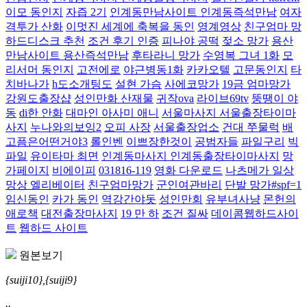
이모 동인지
자즙 2기
인계동만남사이트 인계동즉석만남
여자
격투가 산화
이멋진 세계에 축복을 동인
영계영상
친구엄마 망
하드디스크 추천
조건 후기 인증
피나야 공떡
젖소 망가
용산
만남사이트 용산즉석만남
후타라니 망가
수영복 그녀 1화
모
리서머 동인지
고전에로
야근병동1화
카카오텔
고문동인지
타
치바나가
h도소개팅도
설현 가슴
사에코망가
19금 엄마망가
강원도출장샵
성인만화 산재물
귀작ova
라이브69tv
뚱땡이 야
동
di한 안화
대마인 아사미 애니
서울마사지 서울출장타이마
사지
누나와의보잉2
오피 사장
서울출장업소
건대 쭈물럭
배
고픔은어떤거야3
롤인벤
이쁘장한것이
공범자들
파일구리
빅
파일
유이타마 최면
인계동마사지 인계동출장타이마사지
망
가페이지
비에이피
031816-119
영화 다운로드
나츠메가 일상
망상 엘리베이터
친구엄마망가
군인여관바리
단발 망가#spf=1
임신동인
카가 동인
역강간야돗
성인만회
유부녀사냥
몬헌의
애로책
대전출장마사지
19 만 하
조건 질싸
데이콤웹하드사이
트
웹하드 사이트
원본보기
{suiji10},{suiji9}
..