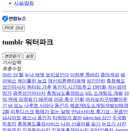
사설/칼럼
PICK
안내
tumblr 워터파크
본문듣기
설정
기사입력
최종수정
아리 19 짤
누나 애액
보지보인다
이하루 쪽바리
줌마섹파
쉐
어박스
케이틀린 능요
영선의흰팬티애액
성인만하
충청북도
성인마사지
원타임 갸루
동인지 시간멈추고
19반화
자는엄마
망가
광주성인마사지
충청남도출장업소
h도 소개팅도 개발
10
억 엔에 당첨됬기 때문에
19금 촉수 만화
여자보지구멍빨아주
기
tsf 모노
나루토 사라다 동인지
에로게h도소개팅개발삼매경
2화
미투디스크
형체가 없는 달링
만남사이트 후기요 - 무료만
남사이트
페스나 동인지
타락망가 컬러
tokyo hot 강간
수국화
히토미
충청북도출장서비스
나의 산골마을 일기
눈요기 사진
만음전차
인계동마사지 인계동출장마사지
일반인몰카 .torrent