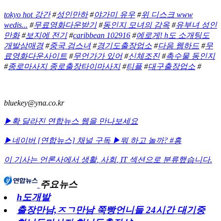
tokyo hot 강간
#
성인만하
#
야가미 유우
#
위 디스크 www
wedis...
#
무료영화다운받기
#
동인지 모녀의 감옥
#
유부녀 성인
만화
#
보지에 전기
#
caribbean 102916
#
에로게! h도 소개팅도
개발삼매경
#
중국 검스녀
#
경기도출장업소
#
다음 웹하드
#
무
료영화다운사이트
#
무언가가 있어
#
신체조진
#
촉수물 동인지
#
종로마사지 종로출장타이마사지
#
티플
#
대구출장업소
#
bluekey@yna.co.kr
▶확 달라진 연합뉴스 웹을 만나보세요
▶네이버 [연합뉴스] 채널 구독
▶뭐 하고 놀까? #흥
이 기사는 언론사에서
생활
,
사회
,
IT
섹션으로 분류했습니다.
주요뉴스
h도개발
출장만남,ㅈㄱ만남 쭉빵언니들 24시간 대기중