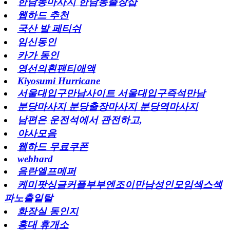
한남동마사지 한남동출장샵
웹하드 추천
국산 발 페티쉬
임신동인
카가 동인
영선의흰팬티애액
Kiyosumi Hurricane
서울대입구만남사이트 서울대입구즉석만남
분당마사지 분당출장마사지 분당역마사지
남편은 운전석에서 관전하고,
야사모음
웹하드 무료쿠폰
webhard
음란엘프메퍼
케미팟싱글커플부부엔조이만남성인모임섹스섹
파노출일탈
화장실 동인지
홍대 휴개소