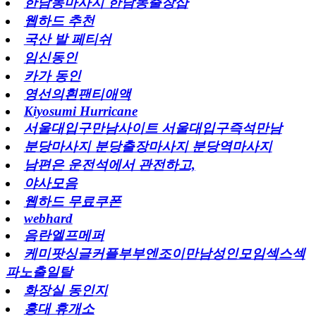
한남동마사지 한남동출장샵
웹하드 추천
국산 발 페티쉬
임신동인
카가 동인
영선의흰팬티애액
Kiyosumi Hurricane
서울대입구만남사이트 서울대입구즉석만남
분당마사지 분당출장마사지 분당역마사지
남편은 운전석에서 관전하고,
야사모음
웹하드 무료쿠폰
webhard
음란엘프메퍼
케미팟싱글커플부부엔조이만남성인모임섹스섹
파노출일탈
화장실 동인지
홍대 휴개소