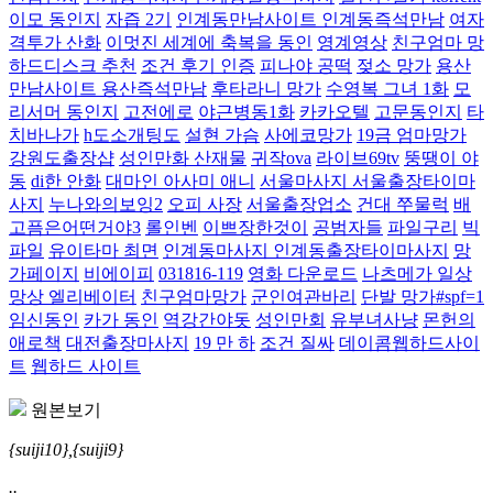
이모 동인지
자즙 2기
인계동만남사이트 인계동즉석만남
여자
격투가 산화
이멋진 세계에 축복을 동인
영계영상
친구엄마 망
하드디스크 추천
조건 후기 인증
피나야 공떡
젖소 망가
용산
만남사이트 용산즉석만남
후타라니 망가
수영복 그녀 1화
모
리서머 동인지
고전에로
야근병동1화
카카오텔
고문동인지
타
치바나가
h도소개팅도
설현 가슴
사에코망가
19금 엄마망가
강원도출장샵
성인만화 산재물
귀작ova
라이브69tv
뚱땡이 야
동
di한 안화
대마인 아사미 애니
서울마사지 서울출장타이마
사지
누나와의보잉2
오피 사장
서울출장업소
건대 쭈물럭
배
고픔은어떤거야3
롤인벤
이쁘장한것이
공범자들
파일구리
빅
파일
유이타마 최면
인계동마사지 인계동출장타이마사지
망
가페이지
비에이피
031816-119
영화 다운로드
나츠메가 일상
망상 엘리베이터
친구엄마망가
군인여관바리
단발 망가#spf=1
임신동인
카가 동인
역강간야돗
성인만회
유부녀사냥
몬헌의
애로책
대전출장마사지
19 만 하
조건 질싸
데이콤웹하드사이
트
웹하드 사이트
원본보기
{suiji10},{suiji9}
..