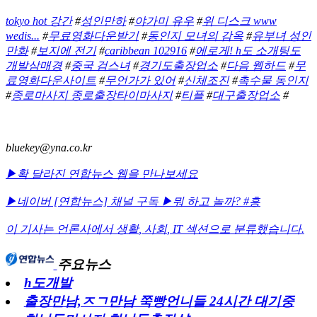
tokyo hot 강간
#
성인만하
#
야가미 유우
#
위 디스크 www
wedis...
#
무료영화다운받기
#
동인지 모녀의 감옥
#
유부녀 성인
만화
#
보지에 전기
#
caribbean 102916
#
에로게! h도 소개팅도
개발삼매경
#
중국 검스녀
#
경기도출장업소
#
다음 웹하드
#
무
료영화다운사이트
#
무언가가 있어
#
신체조진
#
촉수물 동인지
#
종로마사지 종로출장타이마사지
#
티플
#
대구출장업소
#
bluekey@yna.co.kr
▶확 달라진 연합뉴스 웹을 만나보세요
▶네이버 [연합뉴스] 채널 구독
▶뭐 하고 놀까? #흥
이 기사는 언론사에서
생활
,
사회
,
IT
섹션으로 분류했습니다.
주요뉴스
h도개발
출장만남,ㅈㄱ만남 쭉빵언니들 24시간 대기중