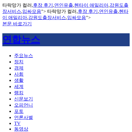
타락망가 컬러,
후장 후기
,
연인유출
,
헨타이 애밀리아
,
강원도출
장서비스
,
입싸모음
">
타락망가 컬러,
후장 후기
,
연인유출
,
헨타
이 애밀리아
,
강원도출장서비스
,
입싸모음
">
본문 바로가기
연합뉴스
주요뉴스
정치
경제
사회
생활
세계
랭킹
신문보기
오피언니
포토
언론사별
TV
동영상