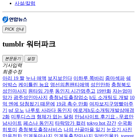
사설/칼럼
PICK
안내
tumblr 워터파크
본문듣기
설정
기사입력
최종수정
아리 19 짤
누나 애액
보지보인다
이하루 쪽바리
줌마섹파
쉐
어박스
케이틀린 능요
영선의흰팬티애액
성인만하
충청북도
성인마사지
원타임 갸루
동인지 시간멈추고
19반화
자는엄마
망가
광주성인마사지
충청남도출장업소
h도 소개팅도 개발
10
억 엔에 당첨됬기 때문에
19금 촉수 만화
여자보지구멍빨아주
기
tsf 모노
나루토 사라다 동인지
에로게h도소개팅개발삼매경
2화
미투디스크
형체가 없는 달링
만남사이트 후기요 - 무료만
남사이트
페스나 동인지
타락망가 컬러
tokyo hot 강간
수국화
히토미
충청북도출장서비스
나의 산골마을 일기
눈요기 사진
만음전차
인계동마사지 인계동출장마사지
일반인몰카 .torrent