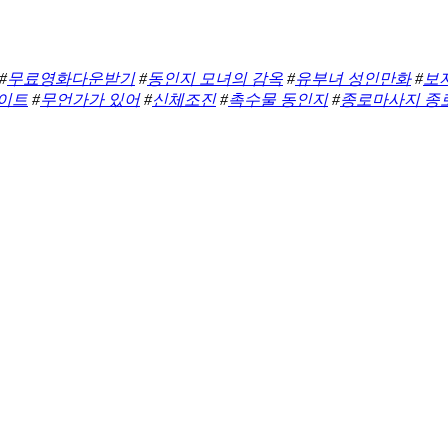
#
무료영화다운받기
#
동인지 모녀의 감옥
#
유부녀 성인만화
#
보
이트
#
무언가가 있어
#
신체조진
#
촉수물 동인지
#
종로마사지 종