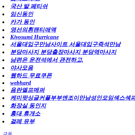
국산 발 페티쉬
임신동인
카가 동인
영선의흰팬티애액
Kiyosumi Hurricane
서울대입구만남사이트 서울대입구즉석만남
분당마사지 분당출장마사지 분당역마사지
남편은 운전석에서 관전하고,
야사모음
웹하드 무료쿠폰
webhard
음란엘프메퍼
케미팟싱글커플부부엔조이만남성인모임섹스섹
화장실 동인지
홍대 휴개소
걸레 유부
구독