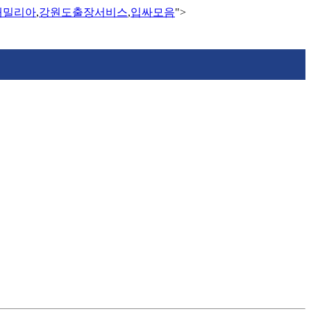
애밀리아
,
강원도출장서비스
,
입싸모음
">