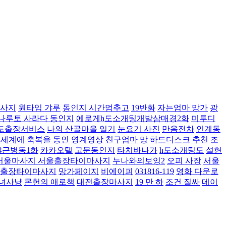
사지
원타임 갸루
동인지 시간멈추고
19반화
자는엄마 망가
광
나루토 사라다 동인지
에로게h도소개팅개발삼매경2화
미투디
도출장서비스
나의 산골마을 일기
눈요기 사진
만음전차
인계동
 세계에 축복을 동인
영계영상
친구엄마 망
하드디스크 추천
조
야근병동1화
카카오텔
고문동인지
타치바나가
h도소개팅도
설현
서울마사지 서울출장타이마사지
누나와의보잉2
오피 사장
서울
동출장타이마사지
망가페이지
비에이피
031816-119
영화 다운로
녀사냥
몬헌의 애로책
대전출장마사지
19 만 하
조건 질싸
데이