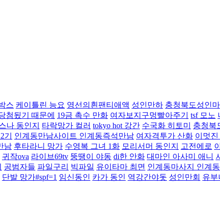
박스
케이틀린 능요
영선의흰팬티애액
성인만하
충청북도성인마
 당첨됬기 때문에
19금 촉수 만화
여자보지구멍빨아주기
tsf 모노
스나 동인지
타락망가 컬러
tokyo hot 강간
수국화 히토미
충청북
 2기
인계동만남사이트 인계동즉석만남
여자격투가 산화
이멋진
만남
후타라니 망가
수영복 그녀 1화
모리서머 동인지
고전에로
귀작ova
라이브69tv
뚱땡이 야동
di한 안화
대마인 아사미 애니
이
공범자들
파일구리
빅파일
유이타마 최면
인계동마사지 인계
단발 망가#spf=1
임신동인
카가 동인
역강간야돗
성인만회
유부