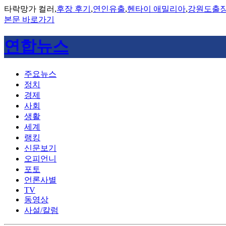
타락망가 컬러,
후장 후기
,
연인유출
,
헨타이 애밀리아
,
강원도출
본문 바로가기
연합뉴스
주요뉴스
정치
경제
사회
생활
세계
랭킹
신문보기
오피언니
포토
언론사별
TV
동영상
사설/칼럼