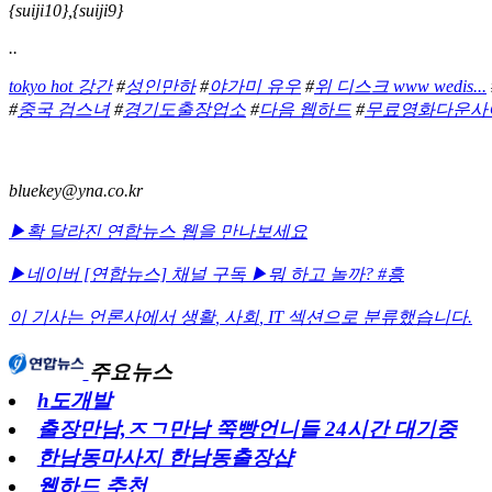
{suiji10},{suiji9}
..
tokyo hot 강간
#
성인만하
#
야가미 유우
#
위 디스크 www wedis...
#
중국 검스녀
#
경기도출장업소
#
다음 웹하드
#
무료영화다운사
bluekey@yna.co.kr
▶확 달라진 연합뉴스 웹을 만나보세요
▶네이버 [연합뉴스] 채널 구독
▶뭐 하고 놀까? #흥
이 기사는 언론사에서
생활
,
사회
,
IT
섹션으로 분류했습니다.
주요뉴스
h도개발
출장만남,ㅈㄱ만남 쭉빵언니들 24시간 대기중
한남동마사지 한남동출장샵
웹하드 추천