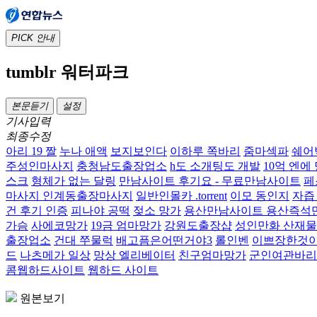
PICK
안내
tumblr 워터파크
본문듣기
설정
기사입력
최종수정
아리 19 짤
누나 애액
보지보인다
이하루 쪽바리
줌마섹파
쉐어
주성인마사지
충청남도출장업소
h도 소개팅도 개발
10억 엔에
스크
형체가 없는 달링
만남사이트 후기요 - 무료만남사이트
페
마사지 인계동출장마사지
일반인몰카 .torrent
이모 동인지
자즙
건 후기 인증
피나야 공떡
젖소 망가
용산만남사이트 용산즉석
가슴
사에코망가
19금 엄마망가
강원도출장샵
성인만화 산재물
출장업소
건대 쭈물럭
배고픔은어떤거야3
롤인벤
이쁘장한것
드
나츠메가 일상
망상 엘리베이터
친구엄마망가
군인여관바리
콤웹하드사이트
웹하드 사이트
원본보기