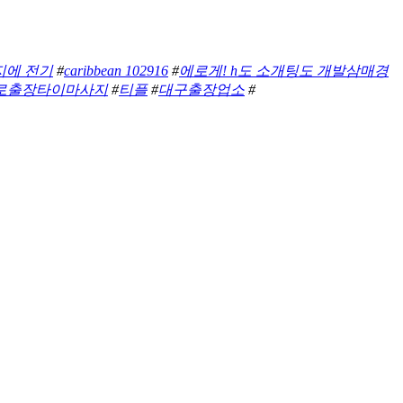
지에 전기
#
caribbean 102916
#
에로게! h도 소개팅도 개발삼매경
로출장타이마사지
#
티플
#
대구출장업소
#