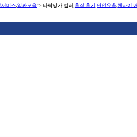
장서비스
,
입싸모음
">
타락망가 컬러,
후장 후기
,
연인유출
,
헨타이 