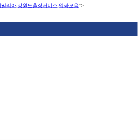
애밀리아
,
강원도출장서비스
,
입싸모음
">