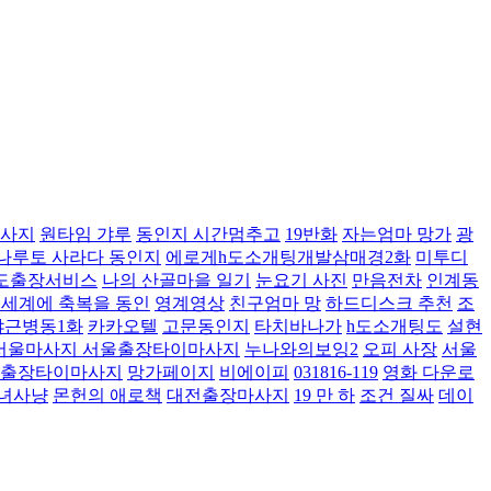
사지
원타임 갸루
동인지 시간멈추고
19반화
자는엄마 망가
광
나루토 사라다 동인지
에로게h도소개팅개발삼매경2화
미투디
도출장서비스
나의 산골마을 일기
눈요기 사진
만음전차
인계동
 세계에 축복을 동인
영계영상
친구엄마 망
하드디스크 추천
조
야근병동1화
카카오텔
고문동인지
타치바나가
h도소개팅도
설현
서울마사지 서울출장타이마사지
누나와의보잉2
오피 사장
서울
동출장타이마사지
망가페이지
비에이피
031816-119
영화 다운로
녀사냥
몬헌의 애로책
대전출장마사지
19 만 하
조건 질싸
데이