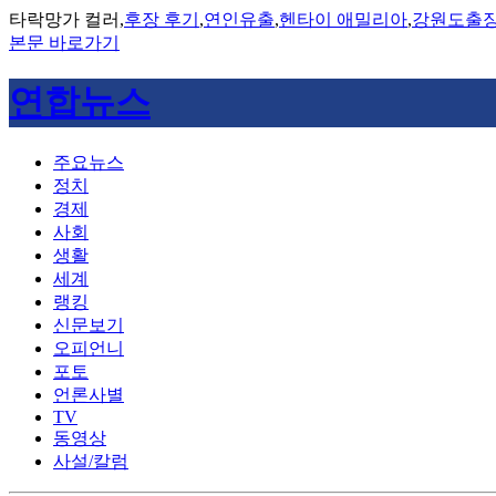
타락망가 컬러,
후장 후기
,
연인유출
,
헨타이 애밀리아
,
강원도출
본문 바로가기
연합뉴스
주요뉴스
정치
경제
사회
생활
세계
랭킹
신문보기
오피언니
포토
언론사별
TV
동영상
사설/칼럼