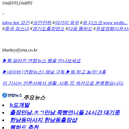
{suiji10},{suiji9}
..
tokyo hot 강간
#
성인만하
#
야가미 유우
#
위 디스크 www wedis...
#
중국 검스녀
#
경기도출장업소
#
다음 웹하드
#
무료영화다운사
bluekey@yna.co.kr
▶확 달라진 연합뉴스 웹을 만나보세요
▶네이버 [연합뉴스] 채널 구독
▶뭐 하고 놀까? #흥
이 기사는 언론사에서
생활
,
사회
,
IT
섹션으로 분류했습니다.
주요뉴스
h도개발
출장만남,ㅈㄱ만남 쭉빵언니들 24시간 대기중
한남동마사지 한남동출장샵
웹하드 추천