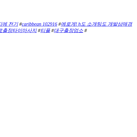
지에 전기
#
caribbean 102916
#
에로게! h도 소개팅도 개발삼매경
로출장타이마사지
#
티플
#
대구출장업소
#