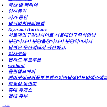
국산 발 페티쉬
임신동인
카가 동인
영선의흰팬티애액
Kiyosumi Hurricane
서울대입구만남사이트 서울대입구즉석만남
분당마사지 분당출장마사지 분당역마사지
남편은 운전석에서 관전하고,
야사모음
웹하드 무료쿠폰
webhard
음란엘프메퍼
케미팟싱글커플부부엔조이만남성인모임섹스섹
화장실 동인지
홍대 휴개소
걸레 유부
구독