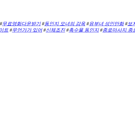
#
무료영화다운받기
#
동인지 모녀의 감옥
#
유부녀 성인만화
#
보
이트
#
무언가가 있어
#
신체조진
#
촉수물 동인지
#
종로마사지 종