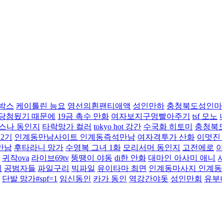
박스
케이틀린 능요
영선의흰팬티애액
성인만하
충청북도성인마
 당첨됬기 때문에
19금 촉수 만화
여자보지구멍빨아주기
tsf 모노
스나 동인지
타락망가 컬러
tokyo hot 강간
수국화 히토미
충청북
 2기
인계동만남사이트 인계동즉석만남
여자격투가 산화
이멋진
만남
후타라니 망가
수영복 그녀 1화
모리서머 동인지
고전에로
귀작ova
라이브69tv
뚱땡이 야동
di한 안화
대마인 아사미 애니
이
공범자들
파일구리
빅파일
유이타마 최면
인계동마사지 인계
단발 망가#spf=1
임신동인
카가 동인
역강간야돗
성인만회
유부