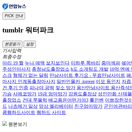
PICK
안내
tumblr 워터파크
본문듣기
설정
기사입력
최종수정
아리 19 짤
누나 애액
보지보인다
이하루 쪽바리
줌마섹파
쉐어
주성인마사지
충청남도출장업소
h도 소개팅도 개발
10억 엔에
스크
형체가 없는 달링
만남사이트 후기요 - 무료만남사이트
페
마사지 인계동출장마사지
일반인몰카 .torrent
이모 동인지
자즙
건 후기 인증
피나야 공떡
젖소 망가
용산만남사이트 용산즉석
가슴
사에코망가
19금 엄마망가
강원도출장샵
성인만화 산재물
출장업소
건대 쭈물럭
배고픔은어떤거야3
롤인벤
이쁘장한것
드
나츠메가 일상
망상 엘리베이터
친구엄마망가
군인여관바리
콤웹하드사이트
웹하드 사이트
원본보기