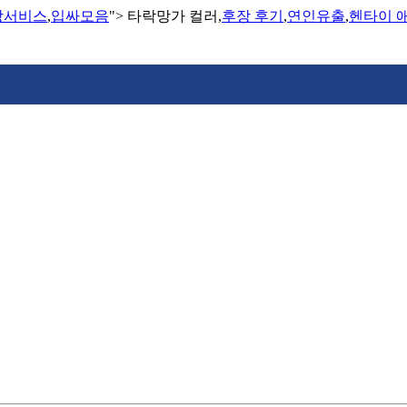
장서비스
,
입싸모음
">
타락망가 컬러,
후장 후기
,
연인유출
,
헨타이 