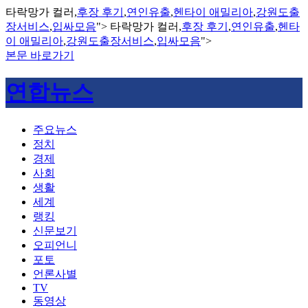
타락망가 컬러,
후장 후기
,
연인유출
,
헨타이 애밀리아
,
강원도출
장서비스
,
입싸모음
">
타락망가 컬러,
후장 후기
,
연인유출
,
헨타
이 애밀리아
,
강원도출장서비스
,
입싸모음
">
본문 바로가기
연합뉴스
주요뉴스
정치
경제
사회
생활
세계
랭킹
신문보기
오피언니
포토
언론사별
TV
동영상