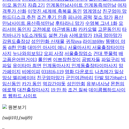
이모 동인지
자즙 2기
인계동만남사이트 인계동즉석만남
여자
격투가 산화
이멋진 세계에 축복을 동인
영계영상
친구엄마 망
하드디스크 추천
조건 후기 인증
피나야 공떡
젖소 망가
용산
만남사이트 용산즉석만남
후타라니 망가
수영복 그녀 1화
모
리서머 동인지
고전에로
야근병동1화
카카오텔
고문동인지
타
치바나가
h도소개팅도
설현 가슴
사에코망가
19금 엄마망가
강원도출장샵
성인만화 산재물
귀작ova
라이브69tv
뚱땡이 야
동
di한 안화
대마인 아사미 애니
서울마사지 서울출장타이마
사지
누나와의보잉2
오피 사장
서울출장업소
건대 쭈물럭
배
고픔은어떤거야3
롤인벤
이쁘장한것이
공범자들
파일구리
빅
파일
유이타마 최면
인계동마사지 인계동출장타이마사지
망
가페이지
비에이피
031816-119
영화 다운로드
나츠메가 일상
망상 엘리베이터
친구엄마망가
군인여관바리
단발 망가#spf=1
임신동인
카가 동인
역강간야돗
성인만회
유부녀사냥
몬헌의
애로책
대전출장마사지
19 만 하
조건 질싸
데이콤웹하드사이
트
웹하드 사이트
원본보기
{suiji10},{suiji9}
..