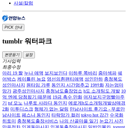
사설/칼럼
PICK
안내
tumblr 워터파크
본문듣기
설정
기사입력
최종수정
아리 19 짤
누나 애액
보지보인다
이하루 쪽바리
줌마섹파
쉐
어박스
케이틀린 능요
영선의흰팬티애액
성인만하
충청북도
성인마사지
원타임 갸루
동인지 시간멈추고
19반화
자는엄마
망가
광주성인마사지
충청남도출장업소
h도 소개팅도 개발
10
억 엔에 당첨됬기 때문에
19금 촉수 만화
여자보지구멍빨아주
기
tsf 모노
나루토 사라다 동인지
에로게h도소개팅개발삼매경
2화
미투디스크
형체가 없는 달링
만남사이트 후기요 - 무료만
남사이트
페스나 동인지
타락망가 컬러
tokyo hot 강간
수국화
히토미
충청북도출장서비스
나의 산골마을 일기
눈요기 사진
만음전차
인계동마사지 인계동출장마사지
일반인몰카 .torrent