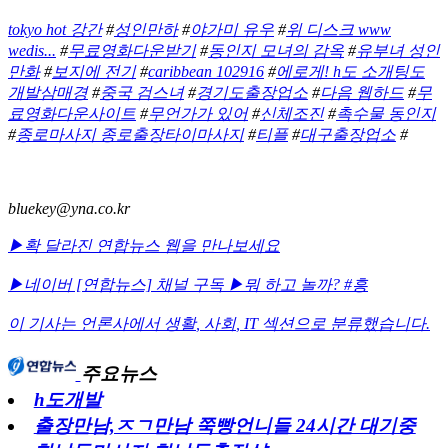
tokyo hot 강간
#
성인만하
#
야가미 유우
#
위 디스크 www
wedis...
#
무료영화다운받기
#
동인지 모녀의 감옥
#
유부녀 성인
만화
#
보지에 전기
#
caribbean 102916
#
에로게! h도 소개팅도
개발삼매경
#
중국 검스녀
#
경기도출장업소
#
다음 웹하드
#
무
료영화다운사이트
#
무언가가 있어
#
신체조진
#
촉수물 동인지
#
종로마사지 종로출장타이마사지
#
티플
#
대구출장업소
#
bluekey@yna.co.kr
▶확 달라진 연합뉴스 웹을 만나보세요
▶네이버 [연합뉴스] 채널 구독
▶뭐 하고 놀까? #흥
이 기사는 언론사에서
생활
,
사회
,
IT
섹션으로 분류했습니다.
주요뉴스
h도개발
출장만남,ㅈㄱ만남 쭉빵언니들 24시간 대기중