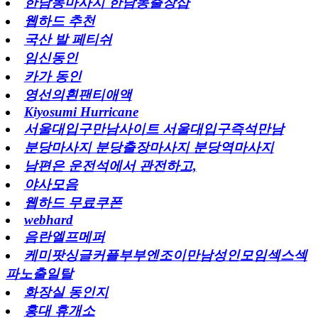
한남동마사지 한남동출장샵
웹하드 추천
국산 발 페티쉬
임신동인
카가 동인
영선의흰팬티애액
Kiyosumi Hurricane
서울대입구만남사이트 서울대입구즉석만남
분당마사지 분당출장마사지 분당역마사지
남편은 운전석에서 관전하고,
야사모음
웹하드 무료쿠폰
webhard
음란엘프메퍼
케미팟싱글커플부부엔조이만남성인모임섹스섹
파노출일탈
화장실 동인지
홍대 휴개소