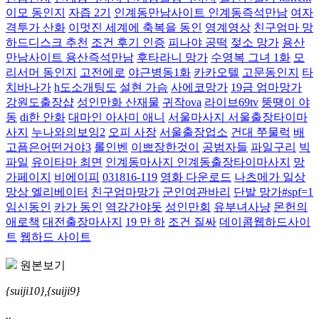
이모 동인지
자즙 2기
인계동만남사이트 인계동즉석만남
여자
격투가 산화
이멋진 세계에 축복을 동인
영계영상
친구엄마 망
하드디스크 추천
조건 후기 인증
피나야 공떡
젖소 망가
용산
만남사이트 용산즉석만남
후타라니 망가
수영복 그녀 1화
모
리서머 동인지
고전에로
야근병동1화
카카오텔
고문동인지
타
치바나가
h도소개팅도
설현 가슴
사에코망가
19금 엄마망가
강원도출장샵
성인만화 산재물
귀작ova
라이브69tv
뚱땡이 야
동
di한 안화
대마인 아사미 애니
서울마사지 서울출장타이마
사지
누나와의보잉2
오피 사장
서울출장업소
건대 쭈물럭
배
고픔은어떤거야3
롤인벤
이쁘장한것이
공범자들
파일구리
빅
파일
유이타마 최면
인계동마사지 인계동출장타이마사지
망
가페이지
비에이피
031816-119
영화 다운로드
나츠메가 일상
망상 엘리베이터
친구엄마망가
군인여관바리
단발 망가#spf=1
임신동인
카가 동인
역강간야돗
성인만회
유부녀사냥
몬헌의
애로책
대전출장마사지
19 만 하
조건 질싸
데이콤웹하드사이
트
웹하드 사이트
원본보기
{suiji10},{suiji9}
..