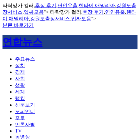
타락망가 컬러,
후장 후기
,
연인유출
,
헨타이 애밀리아
,
강원도출
장서비스
,
입싸모음
">
타락망가 컬러,
후장 후기
,
연인유출
,
헨타
이 애밀리아
,
강원도출장서비스
,
입싸모음
">
본문 바로가기
연합뉴스
주요뉴스
정치
경제
사회
생활
세계
랭킹
신문보기
오피언니
포토
언론사별
TV
동영상