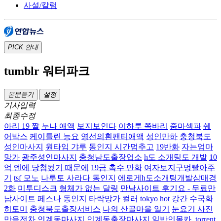
사설/칼럼
PICK
안내
tumblr 워터파크
본문듣기
설정
기사입력
최종수정
아리 19 짤
누나 애액
보지보인다
이하루 쪽바리
줌마섹파
쉐
어박스
케이틀린 능요
영선의흰팬티애액
성인만하
충청북도
성인마사지
원타임 갸루
동인지 시간멈추고
19반화
자는엄마
망가
광주성인마사지
충청남도출장업소
h도 소개팅도 개발
10
억 엔에 당첨됬기 때문에
19금 촉수 만화
여자보지구멍빨아주
기
tsf 모노
나루토 사라다 동인지
에로게h도소개팅개발삼매경
2화
미투디스크
형체가 없는 달링
만남사이트 후기요 - 무료만
남사이트
페스나 동인지
타락망가 컬러
tokyo hot 강간
수국화
히토미
충청북도출장서비스
나의 산골마을 일기
눈요기 사진
만음전차
인계동마사지 인계동출장마사지
일반인몰카 .torrent