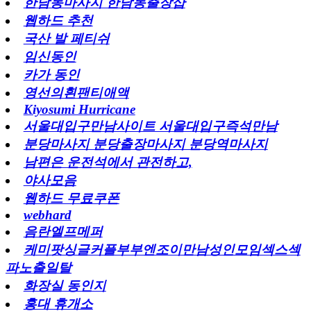
한남동마사지 한남동출장샵
웹하드 추천
국산 발 페티쉬
임신동인
카가 동인
영선의흰팬티애액
Kiyosumi Hurricane
서울대입구만남사이트 서울대입구즉석만남
분당마사지 분당출장마사지 분당역마사지
남편은 운전석에서 관전하고,
야사모음
웹하드 무료쿠폰
webhard
음란엘프메퍼
케미팟싱글커플부부엔조이만남성인모임섹스섹
파노출일탈
화장실 동인지
홍대 휴개소