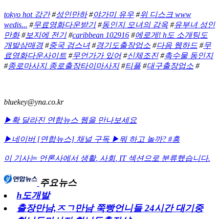
tokyo hot 강간
#
성인만하
#
야가미 유우
#
위 디스크 www
wedis...
#
무료영화다운받기
#
동인지 모녀의 감옥
#
유부녀 성인
만화
#
보지에 전기
#
caribbean 102916
#
에로게! h도 소개팅도
개발삼매경
#
중국 검스녀
#
경기도출장업소
#
다음 웹하드
#
무
료영화다운사이트
#
무언가가 있어
#
신체조진
#
촉수물 동인지
#
종로마사지 종로출장타이마사지
#
티플
#
대구출장업소
#
bluekey@yna.co.kr
▶확 달라진 연합뉴스 웹을 만나보세요
▶네이버 [연합뉴스] 채널 구독
▶뭐 하고 놀까? #흥
이 기사는 언론사에서
생활
,
사회
,
IT
섹션으로 분류했습니다.
주요뉴스
h도개발
출장만남,ㅈㄱ만남 쭉빵언니들 24시간 대기중