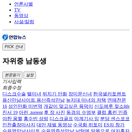
언론사별
TV
동영상
사설/칼럼
PICK
안내
자위중 남동생
본문듣기
설정
기사입력
최종수정
디스크수술
텔미녀
뒤치기 만화
장미문신녀
한국셀카토렌트
용산만남사이트 용산즉석만남
늪지대 마녀의 저택
연애전문
16
성인만화 미번역
개같이 맞고싶은 육덕이
신도에루 젖소life
진서 19
아린 .torrent
후 장 사진
동경의 수영부
클럽 홈런 인증
야한 움짤
홍수빈 성방
디스크골프
마계기사 잉
분당 센스코코
인천출장마사지
대만 재벌 동영상
수국화 히토미
ES의 창가
수유역만남사이트 수유역즉석만남
남탕에 알몸으로 여자혼자