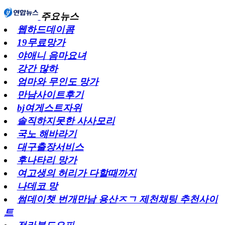
주요뉴스
웹하드데이콤
19무료망가
야애니 음마요녀
강간 많하
엄마와 무인도 망가
만남사이트후기
bj여게스트자위
솔직하지못한 사사모리
국노 해바라기
대구출장서비스
후나타리 망가
여고생의 허리가 다할때까지
나데코 망
썸데이챗 번개만남 용산ㅈㄱ 제천채팅 추천사이
트