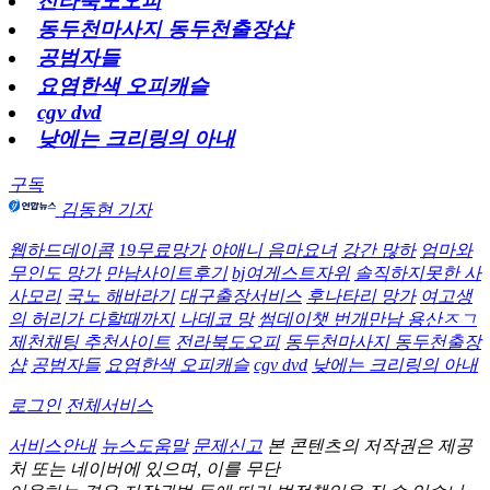
전라북도오피
동두천마사지 동두천출장샵
공범자들
요염한색 오피캐슬
cgv dvd
낮에는 크리링의 아내
구독
김동현 기자
웹하드데이콤
19무료망가
야애니 음마요녀
강간 많하
엄마와
무인도 망가
만남사이트후기
bj여게스트자위
솔직하지못한 사
사모리
국노 해바라기
대구출장서비스
후나타리 망가
여고생
의 허리가 다할때까지
나데코 망
썸데이챗 번개만남 용산ㅈㄱ
제천채팅 추천사이트
전라북도오피
동두천마사지 동두천출장
샵
공범자들
요염한색 오피캐슬
cgv dvd
낮에는 크리링의 아내
로그인
전체서비스
서비스안내
뉴스도움말
문제신고
본 콘텐츠의 저작권은 제공
처 또는 네이버에 있으며, 이를 무단