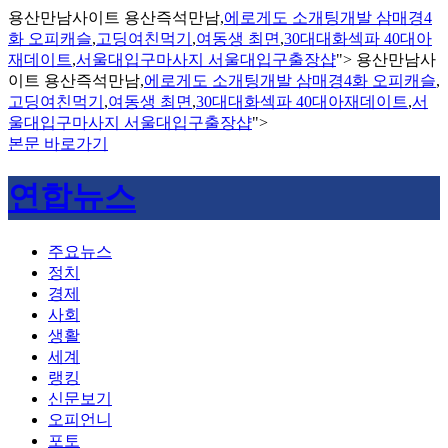
용산만남사이트 용산즉석만남,
에로게도 소개팅개발 삼매경4
화 오피캐슬
,
고딩여친먹기
,
여동생 최면
,
30대대화섹파 40대아
재데이트
,
서울대입구마사지 서울대입구출장샵
">
용산만남사
이트 용산즉석만남,
에로게도 소개팅개발 삼매경4화 오피캐슬
,
고딩여친먹기
,
여동생 최면
,
30대대화섹파 40대아재데이트
,
서
울대입구마사지 서울대입구출장샵
">
본문 바로가기
연합뉴스
주요뉴스
정치
경제
사회
생활
세계
랭킹
신문보기
오피언니
포토