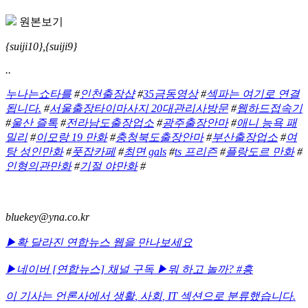
원본보기
{suiji10},{suiji9}
..
누나는쇼타를
#
인천출장샵
#
35금동영상
#
섹파는 여기로 연결
됩니다.
#
서울출장타이마사지 20대관리사방문
#
웹하드접속기
#
울산 즐톡
#
전라남도출장업소
#
광주출장안마
#
애니 능욕 패
밀리
#
이모랑 19 만화
#
충청북도출장안마
#
부산출장업소
#
여
탕 성인만화
#
풋잡카페
#
최면 gals
#
ts 프리즌
#
플랑도르 만화
#
인형의관만화
#
기절 야만화
#
bluekey@yna.co.kr
▶확 달라진 연합뉴스 웹을 만나보세요
▶네이버 [연합뉴스] 채널 구독
▶뭐 하고 놀까? #흥
이 기사는 언론사에서
생활
,
사회
,
IT
섹션으로 분류했습니다.