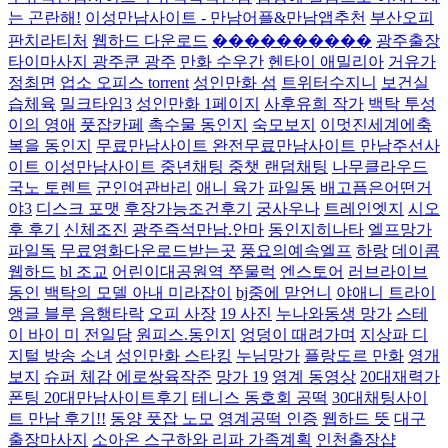
는 곤란해!
이성만남사이트 - 만남어플&만남앱추천
부산오피
판치라티처
웹하드 다운로드
����������
광주출장
타이마사지 광주쿤 광주
만화 수우간
헨타이 애밀리아
거유가
정최면
업소 오피스 torrent
성인만화 섬
트위터수지니
보건실
습체육
밀크타임3
성인만화 1페이지
사후유희 작가
백탁 투성
이의 영애
풋잡카페
촉수물 동인지
숙모보지
이멋진세계에축
복을 동인지
무료만남사이트 완전무료만남사이트 만남주선사
이트 이성만남사이트 중년채팅 중챗 랜덤채팅
나무클라우드
국노 토렌트
군인여관바리
애니 육가
파일동
배고픔은어떤거
야3
디스크 포맷
후장가능조건후기
궁사우나
트레인엣지
시오
후 후기
신체조진
광주즉석만남.안마
동인지히나타
엘프망가
파일독
무료영화다운로드받는곳
풍요의예속엘프
하랑
데이콤
웹하드
bl 조교
어린이대공원역 쭈물럭
엔스토어
러브라이브
동인
백탁의 모델 아내 미라잡이
bj중에 맏언니
야애니 트라이
앵글 블루
음행타락
오피 사장
19 사진
누나와동생 망가
스테
이 바이 미 전일담
원피스.동인지
엉덩이 때려가며
지상파 디
지털 방송 소녀
성인만화 스타킹
누님망가
플랑도르 만화
영개
보지
슈퍼 체감 에로쌍육작준
망가 19
영계 동영상
20대재력가
폰팅 20대만남사이트후기
테니스 동호회 공떡
30대채팅사이
트 만남 후기!!
동양 풋잡 노모
영계공떡 인증
웹하드 뜻
대구
출장마사지
소아온 스구하와 리파 가족계획
인천출장샵