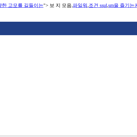
냥한 고모를 길들이는
">
보 지 모음,
파일워
,
조건 ssul
,
sm을 즐기는