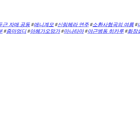
두근 자매 공동
#
애니계모
#
신림헤라 연주
#
소환사협곡의 여름
#
부
#
줌마엉디
#
아헤가오망가
#
마나타마
#
야근병동 히카루
#
화장