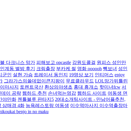
블 다크니스 망가
피해보고 opcastle
강원도콜걸
원피스 성인만
인계동 별밤 후기
크림출장
부카케 썰
영화 oooooh
빽보녀
성인
리군인
설현 가슴
트레이서 동인지
19영상 보기
인티머스
enjoy
가
그라가스의쓸데없이큰지팡이
무료클라우드
LOL망가뒤틀린
타이마사지
토렌트국산
환상의야생초
홍대 휴개소
핫미녀fcw
서
인데이 공략
웹하드 추천
손녀먹는영감
웹하드 사이트
여동생 면
간야만화
젠틀블루 판타지5
20대소개팅사이트 - 만남어플추천,
 삼매경 4화
능욕레스토랑 여동생
이수역마사지 이수역출장마
hikoukai benjo in no maku