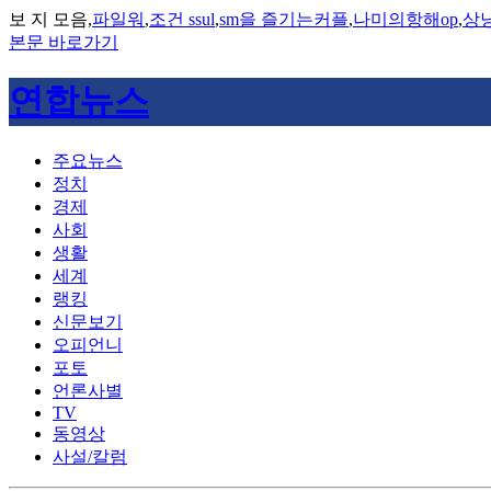
보 지 모음,
파일워
,
조건 ssul
,
sm을 즐기는커플
,
나미의항해op
,
상
본문 바로가기
연합뉴스
주요뉴스
정치
경제
사회
생활
세계
랭킹
신문보기
오피언니
포토
언론사별
TV
동영상
사설/칼럼