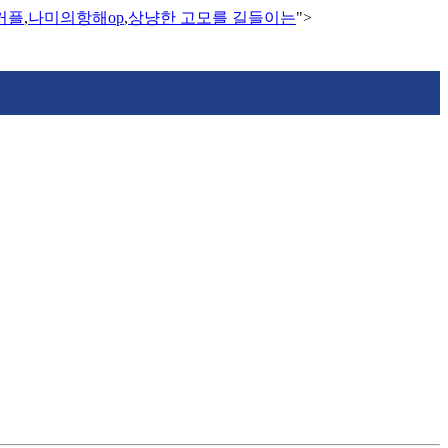
커플
,
나미의항해op
,
상냥한 고모를 길들이는
">