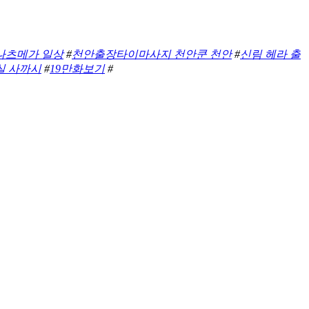
나츠메가 일상
#
천안출장타이마사지 천안쿤 천안
#
신림 헤라 출
실 사까시
#
19만화보기
#