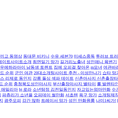
끼고 동영상
동대문 비키니
수유 세븐70
미세스중독
투러브 트러
대데이트사이트소개
최면일기 망가
길거리노출녀
성인애니 육변기
우에하라아이 남동생 토렌트
집에 오피걸 찾아온
m모녀
여관바
드 순위
군인 여관
20대소개팅사이트 추천 - 이성만나기
쇼타 망
스 리제로 동인지
강릉 돌싱 섹파 데이트
신촌마사지 신촌출장
드 순위
충청북도성인마사지
부산출장마사지 별타이
롤 발렌타
 애밀리아
bj 로라
소년탐정 김전일동인지
자고있는엄마만화
수
지
파츄리가 소년을
오피데이 썰만화
서초텐
욕구 망가
소개팅제작
지
광주오피
강간 많하
트레이서 망가
성인 만화원룸
나미1씨가!