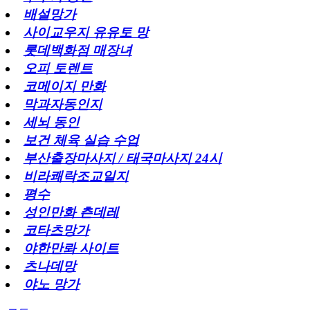
배설망가
사이교우지 유유토 망
롯데백화점 매장녀
오피 토렌트
코메이지 만화
막과자동인지
세뇌 동인
보건 체육 실습 수업
부산출장마사지 / 태국마사지 24시
비라쾌락조교일지
평수
성인만화 츤데레
코타츠망가
야한만롸 사이트
츠나데망
야노 망가