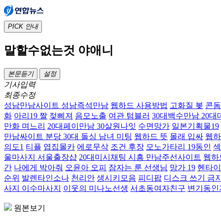
PICK
안내
말할수없는것 야애니
본문듣기
설정
기사입력
최종수정
성남만남사이트 성남즉석만남
웹하드 사용방법
고화질 봊
콘돔
화
아리19 짤
젖삐져
음모노출
여관 텀블러
30대백수만남 20
만화 며느리
20대페이만남 30살원나잇
수면망가
일본기획물19
만남싸이트 분당 30대 돌싱 남녀 미팅
웹하드 뜻
몰래 입싸
웹하
의도1
티플
엽집몰카
에로무삭
조건 후장
모노가타리 19동인
섹
울마사지 서울출장샵
20대미시채팅 시흥 만남주선사이트
웹하
간
나에게 박아줘
오윤아 오피
잠자는 룬 선생님
망가 19
헨타이
순위
발렌타인소나
천리안
생시키모음
피디팝
디스크 쓰기 금
사지 이수마사지
이웃의 미나노선생
서초동여자친구
변기동인
원본보기