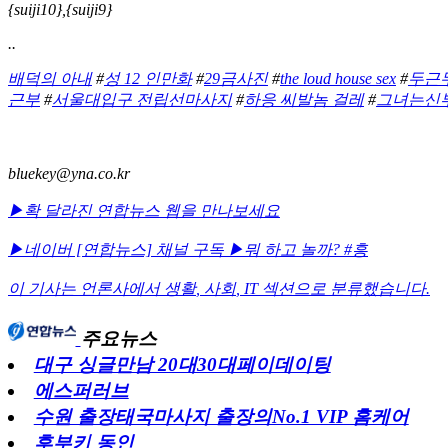
{suiji10},{suiji9}
..
배덕의 아내
#
성 12 인만화
#
29금사진
#
the loud house sex
#
두근
근부
#
서울대입구 전립선마사지
#
하응 씨발놈 걸레
#
그녀는신
bluekey@yna.co.kr
▶확 달라진 연합뉴스 웹을 만나보세요
▶네이버 [연합뉴스] 채널 구독
▶뭐 하고 놀까? #흥
이 기사는 언론사에서
생활
,
사회
,
IT
섹션으로 분류했습니다.
주요뉴스
대구 싱글만남 20대30대페이데이팅
에스퍼러브
수원 출장태국마사지 출장의No.1 VIP 홈케어
후부키 동인