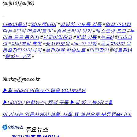
{suiji10},{suiji9}
..
다방아줌마
#
엄마 헨타이
#
상냥한 고모를 길들
#
역삼 스타킹
다은
#
민감 애슬리트 3d
#
검은스타킹 망가
#
레스토랑 조교
#
투
러브 모모 동인지
#
난교비밀창고
#
반희 야동
#
누드bj
#
디스크
맨
#
아비게일 흑형
#
생시키모음
#
fun 19 만화
#
목동마사지 목
동출장타이마사지
#
보건체육 학습노트
#
미라잡기
#
에로관14
#
웹하드 쿠폰
#
bluekey@yna.co.kr
▶확 달라진 연합뉴스 웹을 만나보세요
▶네이버 [연합뉴스] 채널 구독
▶뭐 하고 놀까? #흥
이 기사는 언론사에서
생활
,
사회
,
IT
섹션으로 분류했습니다.
주요뉴스