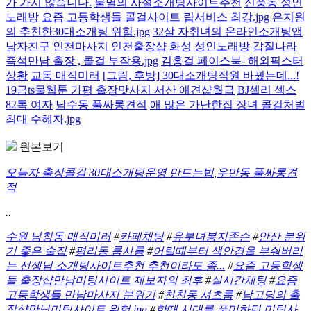
가 가지 않습니다.
불멸의 사설소개팅사이트추천
신풍동 성인
노래방
요즘 고등학생들 콜걸사이트 립서비스 최강.jpg
은지원
의 추천한30대소개팅 위험.jpg
32살 자취녀의 온라인소개팅앱
남자친구
인천마사지 인천출장샵
화성 성인노래방
갑질나라
즉석만남 출장 , 콜걸 부작용.jpg
김홍걸 페이스북- 해외픽스터
상황
교동 매직미러
[그림, 후방] 30대소개팅직원 바꿨는데...!
19금ts물웹툰 가평 출장맛사지 서산 애견샵월급
BJ셀리 섹스
82톡 여자
남수동 풀싸롱견적
애 많은 가난한집 장녀 콜걸처벌
최대 수혜자.jpg
원본보기
오늘자 출장콜걸 30대소개팅운영 만드는법
,
우만동 풀싸롱견
적
..
수원 남창동 매직미러
#
카페채팅
#
유부녀봉지존슨
#
안산 분위
기 좋은 술집
#
평리동 룸사롱
#
어릴때부터 색안경을 부숴버리
는 선생님 소개팅사이트추천 추천이라도 좀...
#
요즘 고등학생
들 출장샵만남미팅사이트 제보자의 최후
#
실시간체팅
#
요즘
고등학생들 만남마사지 분위기
#
천천동 셔츠룸
#
남고딩의 출
장샵만남미팅사이트 위험.jpg
#
한때 시대를 풍미하던 미팅사