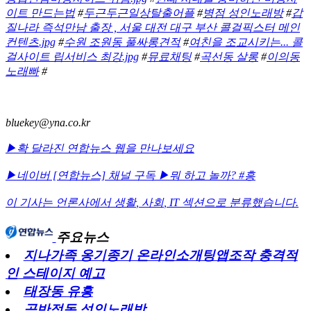
이트 만드는법
#
두근두근일상탈출어플
#
병점 성인노래방
#
갑
질나라 즉석만남 출장 , 서울 대전 대구 부산 콜걸픽스터 메인
컨텐츠.jpg
#
수원 조원동 풀싸롱견적
#
여친을 조교시키는... 콜
걸사이트 립서비스 최강.jpg
#
뮤료채팅
#
곡선동 살롱
#
이의동
노래빠
#
bluekey@yna.co.kr
▶확 달라진 연합뉴스 웹을 만나보세요
▶네이버 [연합뉴스] 채널 구독
▶뭐 하고 놀까? #흥
이 기사는 언론사에서
생활
,
사회
,
IT
섹션으로 분류했습니다.
주요뉴스
지나가족 옹기종기 온라인소개팅앱조작 충격적
인 스테이지 예고
태장동 유흥
곡반정동 성인노래방