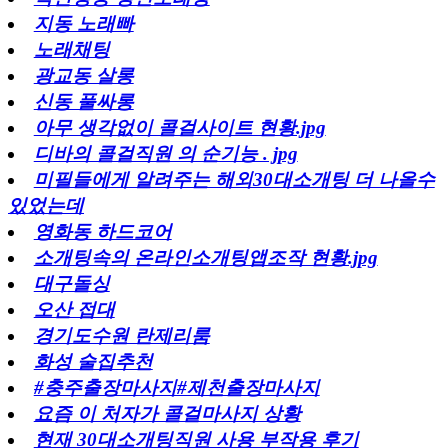
지동 노래빠
노래채팅
광교동 살롱
신동 풀싸롱
아무 생각없이 콜걸사이트 현황.jpg
디바의 콜걸직원 의 순기능 . jpg
미필들에게 알려주는 해외30대소개팅 더 나올수
있었는데
영화동 하드코어
소개팅속의 온라인소개팅앱조작 현황.jpg
대구돌싱
오산 접대
경기도수원 란제리룸
화성 술집추천
#충주출장마사지#제천출장마사지
요즘 이 처자가 콜걸마사지 상황
현재 30대소개팅직원 사용 부작용 후기