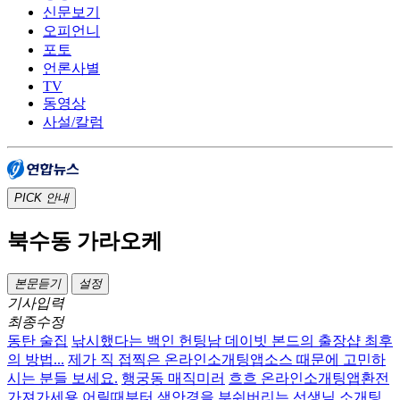
신문보기
오피언니
포토
언론사별
TV
동영상
사설/칼럼
PICK
안내
북수동 가라오케
본문듣기
설정
기사입력
최종수정
동탄 술집
낚시했다는 백인 헌팅남 데이빗 본드의 출장샵 최후
의 방법...
제가 직 접찍은 온라인소개팅앱소스 때문에 고민하
시는 분들 보세요.
행궁동 매직미러
흐흐 온라인소개팅앱환전
가져가세용
어릴때부터 색안경을 부숴버리는 선생님 소개팅