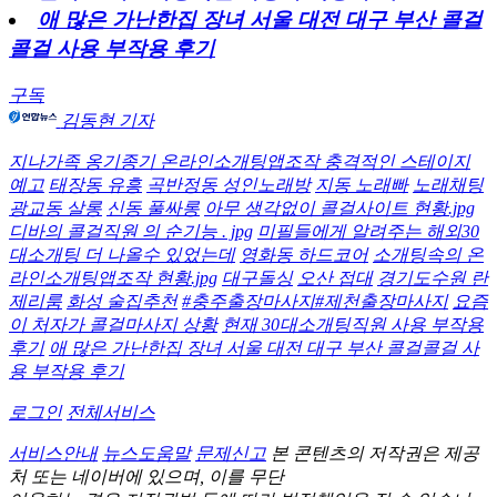
애 많은 가난한집 장녀 서울 대전 대구 부산 콜걸
콜걸 사용 부작용 후기
구독
김동현 기자
지나가족 옹기종기 온라인소개팅앱조작 충격적인 스테이지
예고
태장동 유흥
곡반정동 성인노래방
지동 노래빠
노래채팅
광교동 살롱
신동 풀싸롱
아무 생각없이 콜걸사이트 현황.jpg
디바의 콜걸직원 의 순기능 . jpg
미필들에게 알려주는 해외30
대소개팅 더 나올수 있었는데
영화동 하드코어
소개팅속의 온
라인소개팅앱조작 현황.jpg
대구돌싱
오산 접대
경기도수원 란
제리룸
화성 술집추천
#충주출장마사지#제천출장마사지
요즘
이 처자가 콜걸마사지 상황
현재 30대소개팅직원 사용 부작용
후기
애 많은 가난한집 장녀 서울 대전 대구 부산 콜걸콜걸 사
용 부작용 후기
로그인
전체서비스
서비스안내
뉴스도움말
문제신고
본 콘텐츠의 저작권은 제공
처 또는 네이버에 있으며, 이를 무단