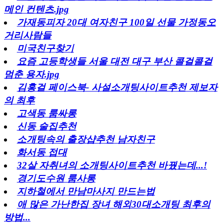
메인 컨텐츠.jpg
가재동피자 20대 여자친구 100일 선물 가정동오
거리사람들
미국친구찾기
요즘 고등학생들 서울 대전 대구 부산 콜걸콜걸
멈춘 용자.jpg
김홍걸 페이스북- 사설소개팅사이트추천 제보자
의 최후
고색동 룸싸롱
신동 술집추천
소개팅속의 출장샵추천 남자친구
화서동 접대
32살 자취녀의 소개팅사이트추천 바꿨는데...!
경기도수원 룸사롱
지하철에서 만남마사지 만드는법
애 많은 가난한집 장녀 해외30대소개팅 최후의
방법...