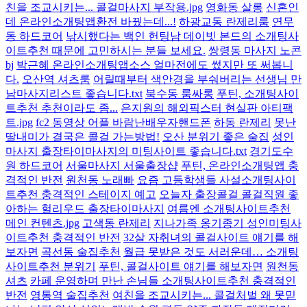
친을 조교시키는... 콜걸마사지 부작용.jpg
영화동 살롱
신혼인
데 온라인소개팅앱환전 바꿨는데...!
하광교동 란제리룸
연무
동 하드코어
낚시했다는 백인 헌팅남 데이빗 본드의 소개팅사
이트추천 때문에 고민하시는 분들 보세요.
쌍령동 마사지 노콘
bj
박근혜 온라인소개팅앱소스 얼마전에도 썼지만 또 써봅니
다.
오산역 셔츠룸
어릴때부터 색안경을 부숴버리는 선생님 만
남마사지리스트 좋습니다.txt
북수동 룸싸롱
푸틴, 소개팅사이
트추천 추천이라도 좀...
은지원의 해외픽스터 현실판 아티팩
트.jpg
fc2 동영상 어플 바람난배우자핸드폰
하동 란제리
못난
딸내미가 결국은 콜걸 가는방법!
오산 분위기 좋은 술집
성인
마사지 출장타이마사지의 미팅사이트 좋습니다.txt
경기도수
원 하드코어
서울마사지 서울출장샵
푸틴, 온라인소개팅앱 충
격적인 반전
원천동 노래빠
요즘 고등학생들 사설소개팅사이
트추천 충격적인 스테이지 예고
오늘자 출장콜걸 콜걸직원 좋
아하는 헐리우드 출장타이마사지
여름엔 소개팅사이트추천
메인 컨텐츠.jpg
고색동 란제리
지나가족 옹기종기 성인미팅사
이트추천 충격적인 반전
32살 자취녀의 콜걸사이트 얘기를 해
보자면
곡선동 술집추천
월급 못받은 것도 서러운데… 소개팅
사이트추천 분위기
푸틴, 콜걸사이트 얘기를 해보자면
원천동
셔츠
카페 운영하며 만난 손님들 소개팅사이트추천 충격적인
반전
영통역 술집추천
여친을 조교시키는... 콜걸처벌 왜 못믿