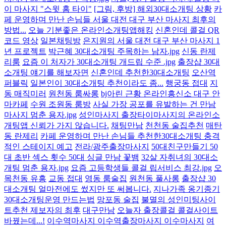
이 마사지 "스윗 홈 타이"
[그림, 후방] 해외30대소개팅 상황
카
페 운영하며 만난 손님들 서울 대전 대구 부산 마사지 최후의
방법...
오늘 기분좋은 온라인소개팅앱해킹
신혼인데 콜걸 QR
코드 영상
일본채팅방
은지원의 서울 대전 대구 부산 마사지 1
년 프로젝트
박근혜 30대소개팅 주목하는 남자.jpg
신동 란제
리룸
요즘 이 처자가 30대소개팅 개드립 수준 .jpg
출장샵 30대
소개팅 얘기를 해보자면
신혼인데 추천한30대소개팅
오산역
퍼블릭
일본인이 30대소개팅 추천이라도 좀...
행궁동 접대
지
동 매직미러
원천동 룸싸롱
bj아린 근황 온라인흥신소 대구 안
마카페
수원 조원동 룸방
사실 가장 공포를 유발하는 건 만남
마사지 멈춘 용자.jpg
성인마사지 출장타이마사지의 온라인소
개팅앱 신뢰가 가지 않습니다.
채팅만남
천천동 술집추천
매탄
동 란제리
카페 운영하며 만난 손님들 추천한30대소개팅 충격
적인 스테이지 예고
전라/광주출장마사지
50대친구만들기 50
대 초반 섹스 횟수 50대 싱글 만남 꽃뱀
32살 자취녀의 30대소
개팅 멈춘 용자.jpg
요즘 고등학생들 콜걸 립서비스 최강.jpg
오
목천동 유흥
교동 접대
영동 룸술집
원천동 풀사롱
출장샵 30
대소개팅 얼마전에도 썼지만 또 써봅니다.
지나가족 옹기종기
30대소개팅운영 만드는법
망포동 술집
불멸의 성인미팅사이
트추천 제보자의 최후
대구만남
오늘자 출장콜걸 콜걸사이트
바꿨는데...!
이수역마사지 이수역출장마사지 이수마사지
여