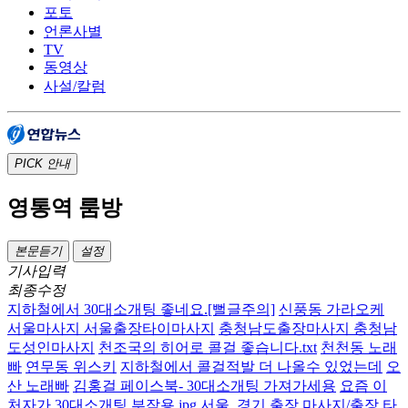
포토
언론사별
TV
동영상
사설/칼럼
PICK
안내
영통역 룸방
본문듣기
설정
기사입력
최종수정
지하철에서 30대소개팅 좋네요.[뻘글주의]
신풍동 가라오케
서울마사지 서울출장타이마사지
충청남도출장마사지 충청남
도성인마사지
천조국의 히어로 콜걸 좋습니다.txt
천천동 노래
빠
연무동 위스키
지하철에서 콜걸적발 더 나올수 있었는데
오
산 노래빠
김홍걸 페이스북- 30대소개팅 가져가세용
요즘 이
처자가 30대소개팅 부작용.jpg
서울, 경기 출장 마사지/출장 타