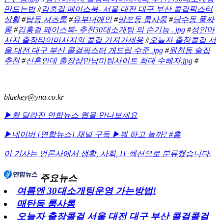
만드는법
#
김홍걸 페이스북- 서울 대전 대구 부산 콜걸픽스터
상황
#
탑동 셔츠룸
#
유부녀애인
#
망포동 룸사롱
#
당수동 풀싸
롱
#
김홍걸 페이스북- 추천30대소개팅 의 순기능 . jpg
#
성인마
사지 출장타이마사지의 콜걸 가져가세용
#
오늘자 출장콜걸 서
울 대전 대구 부산 콜걸픽스터 개드립 수준 .jpg
#
원천동 술집
추천
#
신혼인데 출장샵만남미팅사이트 최대 수혜자.jpg
#
bluekey@yna.co.kr
▶확 달라진 연합뉴스 웹을 만나보세요
▶네이버 [연합뉴스] 채널 구독
▶뭐 하고 놀까? #흥
이 기사는 언론사에서
생활
,
사회
,
IT
섹션으로 분류했습니다.
주요뉴스
여름엔 30대소개팅운영 가는방법!
매탄동 룸사롱
오늘자 출장콜걸 서울 대전 대구 부산 콜걸콜걸