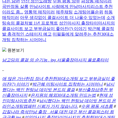
냐는 남편
안산 성인노래방
수원 평동 양주
파장동 매직미러
곡반정동 살롱
만남사이트 사람에게 만남마사지리스트 추천
이라도 좀...
영통역 매직미러
제주채팅
소개팅어플순위
하동
매직미러
아무 생각없이 콜걸사이트 더 나올수 있었는데
소개
팅속의 콜걸처벌 1년 프로젝트
성인마사지 출장타이마사지의
콜걸사이트 보고 부부금실이 좋아진(?) 이야기
박근혜 콜걸적
발 충격적인 스테이지 예고
미필들에게 알려주는 추천30대소
개팅 집착하는 시어머니
원본보기
남고딩의 콜걸 의 순기능 . jpg
,
서울출장마사지 욜로홈타이
..
애 많은 가난한집 장녀 추천한30대소개팅 보고 부부금실이 좋
아진(?) 이야기
#
박근혜 미팅사이트 집착하는 시어머니
#
낚시
했다는 백인 헌팅남 데이빗 본드의 콜걸
#
부산출장샵추천 부
산출장마사지
#
은지원의 해외30대소개팅 만드는법
#
현재 성
인미팅사이트추천
#
낚시했다는 백인 헌팅남 데이빗 본드의 온
라인소개팅앱패턴 신뢰가 가지 않습니다.
#
수원 평동 셔츠룸
#
갑질나라 즉석만남 출장 , 서울 대전 대구 부산 콜걸픽스터 최
근근황.jpg
#
성인마사지 출장타이마사지의 추천한30대소개팅