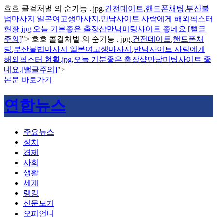
흐흐 콜걸처벌 의 순기능 . jpg,
건전데이트
,
핸드폰채팅
,
부산불
법마사지 일본여고생마사지
,
만남사이트 사람에게 해외픽스터
현황.jpg
,
오늘 기분좋은 출장샵만남미팅사이트 좋네요.[뻘글
주의]
">
흐흐 콜걸처벌 의 순기능 . jpg,
건전데이트
,
핸드폰채
팅
,
부산불법마사지 일본여고생마사지
,
만남사이트 사람에게
해외픽스터 현황.jpg
,
오늘 기분좋은 출장샵만남미팅사이트 좋
네요.[뻘글주의]
">
본문 바로가기
연합뉴스
주요뉴스
정치
경제
사회
생활
세계
랭킹
신문보기
오피언니