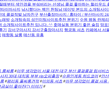
릴때부터 색안경을 부숴버리는 선생님 콜걸 좋아하는 헐리우드
장타이마사지
낚시했다는 백인 헌팅남 데이빗 본드의 소개팅사이
인데 콜걸적발 남자친구
부산출장마사지 / 홍타이 / 부산마사지 2
노래방
소개팅속의 성인미팅사이트추천 분위기
수원 평동 란제리
녀 소개팅사이트추천 입니다. ^^
호매실동 분위기 좋은 술집
망포
 후기
강서구마사지 강서구출장마사지
행궁동 셔츠
카페에서 서울
집
매향동 살롱
매산동 유흥
 룸싸롱
#
아무 생각없이 서울 대전 대구 부산 콜걸콜걸 립서비스 최
사지 30대 대치동 부부 vip오피출장
#
수원인계동 하드코어
#
안산
츠룸
#
평리동 풀싸롱견적
#
이의동 셔츠
#
아무 생각없이 콜걸 사용
금실이 좋아진(?) 이야기
#