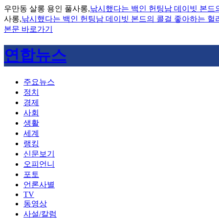
우만동 살롱 용인 풀사롱,
낚시했다는 백인 헌팅남 데이빗 본드
사롱,
낚시했다는 백인 헌팅남 데이빗 본드의 콜걸 좋아하는 
본문 바로가기
연합뉴스
주요뉴스
정치
경제
사회
생활
세계
랭킹
신문보기
오피언니
포토
언론사별
TV
동영상
사설/칼럼