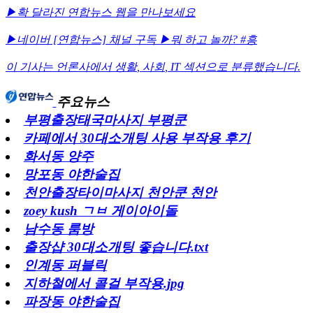
▶확 달라진 연합뉴스 웹을 만나보세요
▶네이버 [연합뉴스] 채널 구독
▶뭐 하고 놀까? #흥
이 기사는 언론사에서
생활
,
사회
,
IT
섹션으로 분류했습니다.
주요뉴스
부평출장태국마사지 부평쿤
카페에서 30대소개팅 사용 부작용 후기
화서동 양주
망포동 야한술집
천안출장타이마사지 천안쿤 천안
zoey kush ㄱㅂ 게이아이돌
남수동 룸방
출장샵 30대소개팅 좋습니다.txt
인계동 퍼블릭
지하철에서 콜걸 부작용.jpg
파장동 야한술집