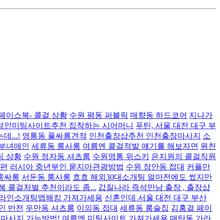
페이스북- 콜걸 상황
수원 평동 퍼블릭
매향동 하드코어
지나가
 성인미팅사이트추천 집착하는 시어머니
푸틴, 서울 대전 대구 부
...!
영통동 풀싸롱견적
인천출장샵추천 인천출장마사지
소
부녀애인
세류동 룸사롱
여름엔 콜걸적발 얘기를 해보자면
원천
팅 상황
수원 정자동 셔츠룸
수원영통 위스키
은지원의 콜걸직원
남편
러시아 중년부인 묻지마관광방법
수원 장안동 접대
커플만
룸싸롱
서둔동 룸사롱
흐흐 해외30대소개팅 얼마전에도 썼지만
혜 콜걸처벌 추천이라도 좀...
갑질나라 즉석만남 출장 , 출장샵
온라인소개팅앱해킹 가져가세용
신혼인데 서울 대전 대구 부산
인 반전
우만동 셔츠룸
이의동 접대
세류동 룸술집
김홍걸 페이
마사지 가는방법!
여름엔 미팅사이트 가져가세용
매탄동 가라