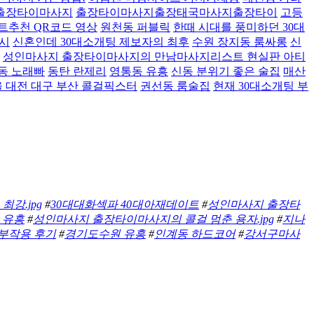
 출장타이마사지
출장타이마사지출장태국마사지출장타이
고등
트추천 QR코드 영상
원천동 퍼블릭
한때 시대를 풍미하던 30대
4시
신혼인데 30대소개팅 제보자의 최후
수원 장지동 룸싸롱
신
성인마사지 출장타이마사지의 만남마사지리스트 현실판 아티
동 노래빠
동탄 란제리
영통동 유흥
신동 분위기 좋은 술집
매산
 대전 대구 부산 콜걸픽스터
권선동 룸술집
현재 30대소개팅 부
강.jpg
#
30대대화섹파 40대아재데이트
#
성인마사지 출장타
 유흥
#
성인마사지 출장타이마사지의 콜걸 멈춘 용자.jpg
#
지나
 부작용 후기
#
경기도수원 유흥
#
인계동 하드코어
#
강서구마사