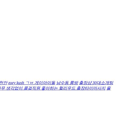
천안
zoey kush ㄱㅂ 게이아이돌
남수동 룸방
출장샵 30대소개팅
아무 생각없이 콜걸직원 좋아하는 헐리우드 출장타이마사지
율