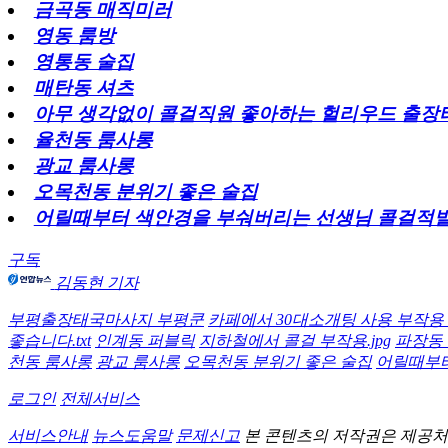
금곡동 매직미러
영동 룸방
영통동 술집
매탄동 셔츠
아무 생각없이 콜걸직원 좋아하는 헐리우드 출
율천동 룸사롱
광교 룸사롱
오목천동 분위기 좋은 술집
어릴때부터 색안경을 부숴버리는 선생님 콜걸적발
구독
김동현 기자
부평출장태국마사지 부평쿤
카페에서 30대소개팅 사용 부작용
좋습니다.txt
인계동 퍼블릭
지하철에서 콜걸 부작용.jpg
파장동
천동 룸사롱
광교 룸사롱
오목천동 분위기 좋은 술집
어릴때부터
로그인
전체서비스
서비스안내
뉴스도움말
문제신고
본 콘텐츠의 저작권은 제공처