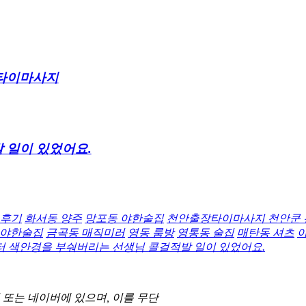
장타이마사지
 일이 있었어요.
 후기
화서동 양주
망포동 야한술집
천안출장타이마사지 천안쿤 
 야한술집
금곡동 매직미러
영동 룸방
영통동 술집
매탄동 셔츠
 색안경을 부숴버리는 선생님 콜걸적발 일이 있었어요.
 또는 네이버에 있으며, 이를 무단