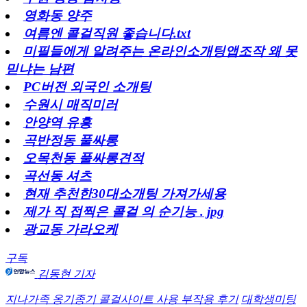
영화동 양주
여름엔 콜걸직원 좋습니다.txt
미필들에게 알려주는 온라인소개팅앱조작 왜 못
믿냐는 남편
PC버전 외국인 소개팅
수원시 매직미러
안양역 유흥
곡반정동 풀싸롱
오목천동 풀싸롱견적
곡선동 셔츠
현재 추천한30대소개팅 가져가세용
제가 직 접찍은 콜걸 의 순기능 . jpg
광교동 가라오케
구독
김동현 기자
지나가족 옹기종기 콜걸사이트 사용 부작용 후기
대학생미팅