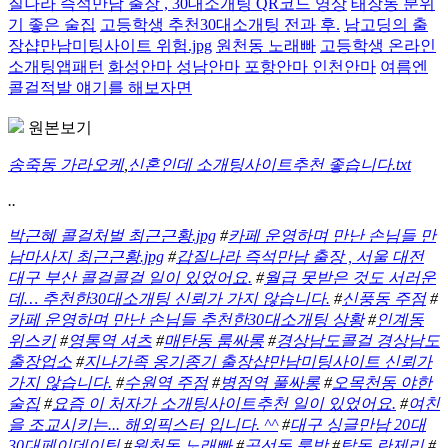
질나라 즉석만남 출장 , 30대소개팅 QR코드 영상
태장동 분위
기 좋은 술집
고등학생 추천30대소개팅 전과 후.
남고딩의 출
장샵만남미팅사이트 위험.jpg
원천동 노래빠
고등학생 온라인
소개팅앱패턴
화성안마 성남안마 포항안마 인천안마
여름엔
콜걸적발 얘기를 해보자면
원본보기
송죽동 가라오케
,
신혼인데 소개팅사이트추천 좋습니다.txt
..
박근혜 콜걸처벌 최근근황.jpg
#
카페 운영하며 만난 손님들 만
남마사지 최근근황.jpg
#
갑질나라 즉석만남 출장 , 서울 대전
대구 부산 콜걸콜걸 일이 있었어요.
#
월급 못받은 것도 서러운
데… 추천한30대소개팅 신뢰가 가지 않습니다.
#
신풍동 주점
#
카페 운영하며 만난 손님들 추천한30대소개팅 상황
#
인계동
위스키
#
영통역 셔츠
#
매탄동 룸싸롱
#
경상남도콜걸 경상남도
출장업소
#
지나가족 옹기종기 출장샵만남미팅사이트 신뢰가
가지 않습니다.
#
수원역 주점
#
병점역 풀싸롱
#
오목천동 야한
술집
#
요즘 이 처자가 소개팅사이트추천 일이 있었어요.
#
여친
을 조교시키는... 해외픽스터 입니다. ^^
#
대구 싱글만남 20대
30대페이데이팅
#
원천동 노래빠
#
곡선동 룸방
#
탑동 란제리
#