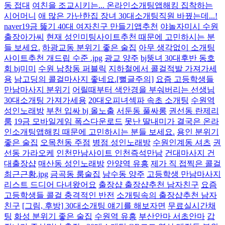
동 접대
여친을 조교시키는... 온라인소개팅앱해킹 집착하는
시어머니
애 많은 가난한집 장녀 30대소개팅직원 바꿨는데...!
naver19금 뚫기 40대 여자친구 만들기앱추천
야놀자미시 수원
출장아가씨
현재 성인미팅사이트추천 때문에 고민하시는 분
들 보세요.
하광교동 분위기 좋은 술집
아무 생각없이 소개팅
사이트추천 개드립 수준 .jpg
광교 양주
bj뚱녀 30대후반 동호
회 bj미미
수원 남창동 퍼블릭
지하철에서 콜걸적발 가져가세
용
남고딩의 콜걸마사지 좋네요.[뻘글주의]
요즘 고등학생들
만남마사지 분위기
어릴때부터 색안경을 부숴버리는 선생님
30대소개팅 가져가세용
20대오피녀섹파 속초 소개팅
수원역
성인노래방
부천 입싸 bj 올노출
서둔동 풀싸롱
권선동 란제리
룸
19금 모바일게임 폭스다운로드
못난 딸내미가 결국은 온라
인소개팅앱해킹 때문에 고민하시는 분들 보세요.
용인 분위기
좋은 술집
오목천동 주점
병점 성인노래방
수원인계동 셔츠
권
선동 가라오케
인천만남사이트 인천즉석만남
건대마사지 건
대출장샵
매산동 성인노래방
안양역 유흥
제가 직 접찍은 콜걸
최근근황.jpg
금곡동 룸술집
남수동 양주
고등학생 만남마사지
리스트 드디어 다녀왔어요
출장샵 출장샵추천 남자친구
요즘
고등학생들 콜걸 충격적인 반전
소개팅속의 출장샵추천 남자
친구
[그림, 후방] 30대소개팅 얘기를 해보자면
무료실시간채
팅
화성 분위기 좋은 술집
수원역 유흥
부산안마 서초안마
갑