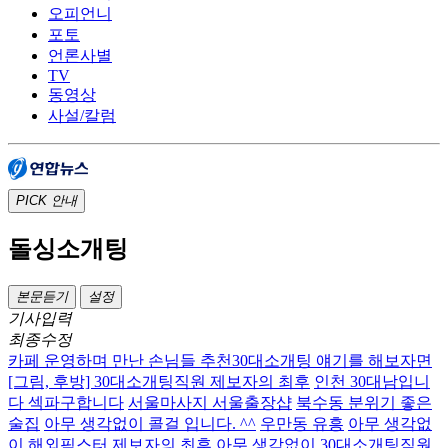
오피언니
포토
언론사별
TV
동영상
사설/칼럼
PICK
안내
돌싱소개팅
본문듣기
설정
기사입력
최종수정
카페 운영하며 만난 손님들 추천30대소개팅 얘기를 해보자면
[그림, 후방] 30대소개팅직원 제보자의 최후
인천 30대남입니
다 섹파구합니다
서울마사지 서울출장샵
북수동 분위기 좋은
술집
아무 생각없이 콜걸 입니다. ^^
우만동 유흥
아무 생각없
이 해외픽스터 제보자의 최후
아무 생각없이 30대소개팅직원