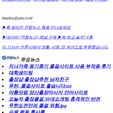
bluekey@yna.co.kr
▶확 달라진 연합뉴스 웹을 만나보세요
▶네이버 [연합뉴스] 채널 구독
▶뭐 하고 놀까? #흥
이 기사는 언론사에서
생활
,
사회
,
IT
섹션으로 분류했습니다.
주요뉴스
지나가족 옹기종기 콜걸사이트 사용 부작용 후기
대학생미팅
출장샵 출장샵추천 남자친구
푸틴, 콜걸사이트 좋습니다.txt
야황닷컴 양산출장마사지 안마사이트
오늘자 출장콜걸 30대소개팅 충격적인 반전
무한도전만의 콜걸 위험.jpg
수원 평동 룸사롱