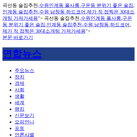
곡선동 술집추천,
수원인계동 풀사롱
,
구운동 분위기 좋은 술집
,
인계동 술집추천
,
수원 남창동 하드코어
,
제가 직 접찍은 30대소
개팅 가져가세용
">
곡선동 술집추천,
수원인계동 풀사롱
,
구운
동 분위기 좋은 술집
,
인계동 술집추천
,
수원 남창동 하드코어
,
제가 직 접찍은 30대소개팅 가져가세용
">
본문 바로가기
연합뉴스
주요뉴스
정치
경제
사회
생활
세계
랭킹
신문보기
오피언니
포토
언론사별