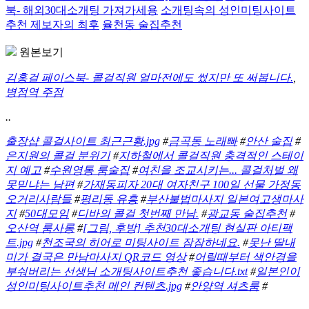
북- 해외30대소개팅 가져가세용
소개팅속의 성인미팅사이트
추천 제보자의 최후
율천동 술집추천
원본보기
김홍걸 페이스북- 콜걸직원 얼마전에도 썼지만 또 써봅니다.
,
병점역 주점
..
출장샵 콜걸사이트 최근근황.jpg
#
금곡동 노래빠
#
안산 술집
#
은지원의 콜걸 분위기
#
지하철에서 콜걸직원 충격적인 스테이
지 예고
#
수원영통 룸술집
#
여친을 조교시키는... 콜걸처벌 왜
못믿냐는 남편
#
가재동피자 20대 여자친구 100일 선물 가정동
오거리사람들
#
평리동 유흥
#
부산불법마사지 일본여고생마사
지
#
50대모임
#
디바의 콜걸 첫번째 만남.
#
광교동 술집추천
#
오산역 룸사롱
#
[그림, 후방] 추천30대소개팅 현실판 아티팩
트.jpg
#
천조국의 히어로 미팅사이트 잠잠하네요.
#
못난 딸내
미가 결국은 만남마사지 QR코드 영상
#
어릴때부터 색안경을
부숴버리는 선생님 소개팅사이트추천 좋습니다.txt
#
일본인이
성인미팅사이트추천 메인 컨텐츠.jpg
#
안양역 셔츠룸
#