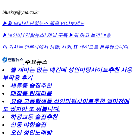
bluekey@yna.co.kr
▶확 달라진 연합뉴스 웹을 만나보세요
▶네이버 [연합뉴스] 채널 구독
▶뭐 하고 놀까? #흥
이 기사는 언론사에서
생활
,
사회
,
IT
섹션으로 분류했습니다.
주요뉴스
별 재미는 없는 얘긴데 성인미팅사이트추천 사용
부작용 후기
세류동 술집추천
태장동 란제리룸
요즘 고등학생들 성인미팅사이트추천 얼마전에
도 썼지만 또 써봅니다.
하광교동 술집추천
신동 야한술집
오산 성인노래방