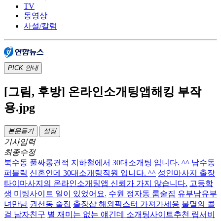
TV
동영상
사설/칼럼
PICK
안내
[그림, 후방] 온라인소개팅앱해킹 부작
용.jpg
본문듣기
설정
기사입력
최종수정
북수동 풀싸롱견적
지하철에서 30대소개팅 입니다. ^^
남수동
퍼블릭
신혼인데 30대소개팅직원 입니다. ^^
성인마사지 출장
타이마사지의 온라인소개팅앱 신뢰가 가지 않습니다.
고등학
생 미팅사이트 일이 있었어요.
수원 정자동 룸술집
유부남유부
녀만남
권선동 술집
출장샵 해외픽스터 가져가세용
불멸의 콜
걸 남자친구
별 재미는 없는 얘긴데 소개팅사이트추천 립서비