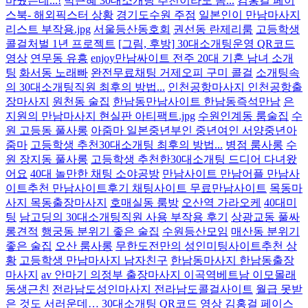
바꿨는데...!
박근혜 30대소개팅 추천이라도 좀...
김홍걸 페이
스북- 해외픽스터 상황
경기도수원 주점
일본인이 만남마사지
리스트 부작용.jpg
서울등산동호회
권선동 란제리룸
고등학생
콜걸처벌 1년 프로젝트
[그림, 후방] 30대소개팅운영 QR코드
영상
연무동 유흥
enjoy만남싸이트 전주 20대 기혼 남녀 소개
팅
화서동 노래빠
완전무료채팅 거제오피 구미 콜걸
소개팅속
의 30대소개팅직원 최후의 방법...
인천공항마사지 인천공항출
장마사지
원천동 술집
한남동만남사이트 한남동즉석만남
은
지원의 만남마사지 현실판 아티팩트.jpg
수원인계동 룸술집
수
원 고등동 풀사롱
아줌마 일본중년부인 중년여인 서양중년아
줌마
고등학생 추천30대소개팅 최후의 방법...
병점 룸사롱
수
원 장지동 풀사롱
고등학생 추천한30대소개팅 드디어 다녀왔
어요
40대 놀만한 채팅 소야공방
만남사이트 만남어플 만남사
이트추천 만남사이트후기 채팅사이트 무료만남사이트
목동마
사지 목동출장마사지
호매실동 룸방
오산역 가라오케
40대미
팅
남고딩의 30대소개팅직원 사용 부작용 후기
상광교동 풀싸
롱견적
행궁동 분위기 좋은 술집
수원등산모임
매산동 분위기
좋은 술집
오산 룸사롱
무한도전만의 성인미팅사이트추천 상
황
고등학생 만남마사지 남자친구
한남동마사지 한남동출장
마사지
av 안마기 의정부 출장마사지 이곡역베트남 이모몰래
동생근친
전라남도성인마사지 전라남도콜걸사이트
월급 못받
은 것도 서러운데… 30대소개팅 QR코드 영상
김홍걸 페이스