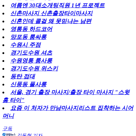
여름엔 30대소개팅직원 1년 프로젝트
신촌마사지 신촌출장타이마사지
신혼인데 콜걸 왜 못믿냐는 남편
영통동 하드코어
망포동 룸싸롱
수원시 주점
경기도수원 셔츠
수원영통 룸사롱
경기도수원 위스키
동탄 접대
신풍동 풀사롱
서울, 경기 출장 마사지/출장 타이 마사지 "스윗
홈 타이"
요즘 이 처자가 만남마사지리스트 집착하는 시어
머니
구독
김동현 기자