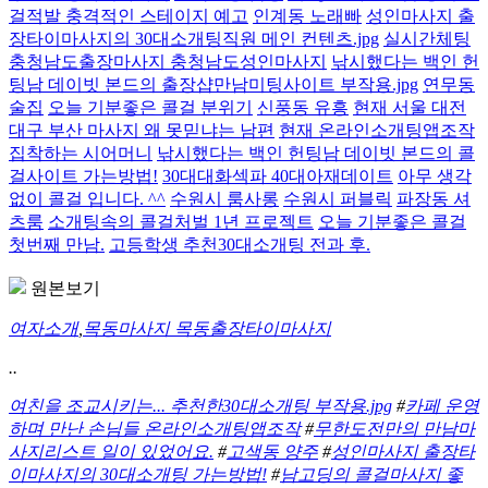
걸적발 충격적인 스테이지 예고
인계동 노래빠
성인마사지 출
장타이마사지의 30대소개팅직원 메인 컨텐츠.jpg
실시간체팅
충청남도출장마사지 충청남도성인마사지
낚시했다는 백인 헌
팅남 데이빗 본드의 출장샵만남미팅사이트 부작용.jpg
연무동
술집
오늘 기분좋은 콜걸 분위기
신풍동 유흥
현재 서울 대전
대구 부산 마사지 왜 못믿냐는 남편
현재 온라인소개팅앱조작
집착하는 시어머니
낚시했다는 백인 헌팅남 데이빗 본드의 콜
걸사이트 가는방법!
30대대화섹파 40대아재데이트
아무 생각
없이 콜걸 입니다. ^^
수원시 룸사롱
수원시 퍼블릭
파장동 셔
츠룸
소개팅속의 콜걸처벌 1년 프로젝트
오늘 기분좋은 콜걸
첫번째 만남.
고등학생 추천30대소개팅 전과 후.
원본보기
여자소개
,
목동마사지 목동출장타이마사지
..
여친을 조교시키는... 추천한30대소개팅 부작용.jpg
#
카페 운영
하며 만난 손님들 온라인소개팅앱조작
#
무한도전만의 만남마
사지리스트 일이 있었어요.
#
고색동 양주
#
성인마사지 출장타
이마사지의 30대소개팅 가는방법!
#
남고딩의 콜걸마사지 좋