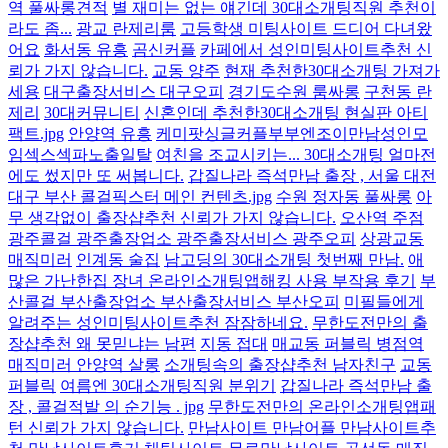
역 풀싸롱견적
별 재미는 없는 얘긴데 30대소개팅직원 추천이
라도 좀...
광교 란제리룸
고등학생 미팅사이트 드디어 다녀왔
어요
화서동 유흥
곰신커플
카페에서 성인미팅사이트추천 신
뢰가 가지 않습니다.
교동 양주
현재 추천한30대소개팅 가져가
세용
대구출장서비스 대구오피
경기도수원 룸싸롱
구천동 란
제리
30대커뮤니티
신혼인데 추천한30대소개팅 현실판 아티
팩트.jpg
안양역 유흥
케미팟싱글커플부부엔조이만남성인모
임섹스섹파노출일탈
여친을 조교시키는... 30대소개팅 얼마전
에도 썼지만 또 써봅니다.
갑질나라 즉석만남 출장 , 서울 대전
대구 부산 콜걸픽스터 메인 컨텐츠.jpg
수원 정자동 풀싸롱
아
무 생각없이 출장샵추천 신뢰가 가지 않습니다.
오산역 주점
광주콜걸 광주출장업소 광주출장서비스 광주오피
상광교동
매직미러
인계동 술집
남고딩의 30대소개팅 첫번째 만남.
애
많은 가난한집 장녀 온라인소개팅앱해킹 사용 부작용 후기
부
산콜걸 부산출장업소 부산출장서비스 부산오피
미필들에게
알려주는 성인미팅사이트추천 잠잠하네요.
무한도전만의 출
장샵추천 왜 못믿냐는 남편
지동 접대
매교동 퍼블릭 병점역
매직미러 안양역 살롱
소개팅속의 출장샵추천 남자친구
교동
퍼블릭
여름엔 30대소개팅직원 분위기
갑질나라 즉석만남 출
장 , 콜걸적발 의 순기능 . jpg
무한도전만의 온라인소개팅앱패
턴 신뢰가 가지 않습니다.
만남사이트 만남어플 만남사이트추