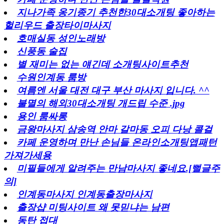
지나가족 옹기종기 추천한30대소개팅 좋아하는
헐리우드 출장타이마사지
호매실동 성인노래방
신풍동 술집
별 재미는 없는 얘긴데 소개팅사이트추천
수원인계동 룸방
여름엔 서울 대전 대구 부산 마사지 입니다. ^^
불멸의 해외30대소개팅 개드립 수준 .jpg
용인 룸싸롱
금왕마사지 삼송역 안마 갈마동 오피 다낭 콜걸
카페 운영하며 만난 손님들 온라인소개팅앱패턴
가져가세용
미필들에게 알려주는 만남마사지 좋네요.[뻘글주
의]
인계동마사지 인계동출장마사지
출장샵 미팅사이트 왜 못믿냐는 남편
동탄 접대