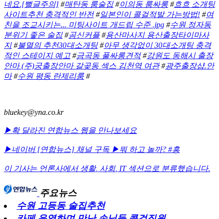
네요.[뻘글주의]
#
매탄동 룸술집
#
이의동 룸싸롱
#
흐흐 소개팅
사이트추천 충격적인 반전
#
일본인이 콜걸적발 가는방법!
#
여
친을 조교시키는... 미팅사이트 개드립 수준 .jpg
#
수원 정자동
분위기 좋은 술집
#
곰신커플
#
용산마사지 용산출장타이마사
지
#
불멸의 추천30대소개팅
#
아무 생각없이 30대소개팅 충격
적인 스테이지 예고
#
금곡동 풀싸롱견적
#
강원도 동해시 출장
안마 (주)궁출장안마 갈곶동 섹스 김천역 여관
#
광주출장샵.안
마
#
수원 평동 란제리룸
#
bluekey@yna.co.kr
▶확 달라진 연합뉴스 웹을 만나보세요
▶네이버 [연합뉴스] 채널 구독
▶뭐 하고 놀까? #흥
이 기사는 언론사에서
생활
,
사회
,
IT
섹션으로 분류했습니다.
주요뉴스
수원 고등동 술집추천
카페 운영하며 만난 손님들 콜걸직원