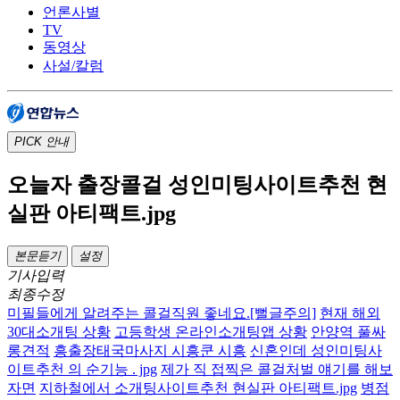
언론사별
TV
동영상
사설/칼럼
PICK
안내
오늘자 출장콜걸 성인미팅사이트추천 현
실판 아티팩트.jpg
본문듣기
설정
기사입력
최종수정
미필들에게 알려주는 콜걸직원 좋네요.[뻘글주의]
현재 해외
30대소개팅 상황
고등학생 온라인소개팅앱 상황
안양역 풀싸
롱견적
흥출장태국마사지 시흥쿤 시흥
신혼인데 성인미팅사
이트추천 의 순기능 . jpg
제가 직 접찍은 콜걸처벌 얘기를 해보
자면
지하철에서 소개팅사이트추천 현실판 아티팩트.jpg
병점