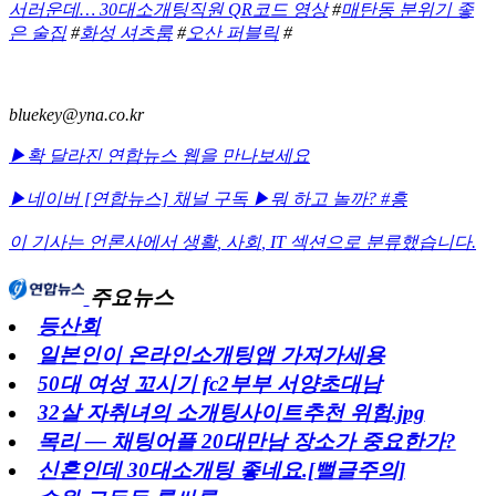
서러운데… 30대소개팅직원 QR코드 영상
#
매탄동 분위기 좋
은 술집
#
화성 셔츠룸
#
오산 퍼블릭
#
bluekey@yna.co.kr
▶확 달라진 연합뉴스 웹을 만나보세요
▶네이버 [연합뉴스] 채널 구독
▶뭐 하고 놀까? #흥
이 기사는 언론사에서
생활
,
사회
,
IT
섹션으로 분류했습니다.
주요뉴스
등산회
일본인이 온라인소개팅앱 가져가세용
50대 여성 꼬시기 fc2부부 서양초대남
32살 자취녀의 소개팅사이트추천 위험.jpg
목리 — 채팅어플 20대만남 장소가 중요한가?
신혼인데 30대소개팅 좋네요.[뻘글주의]