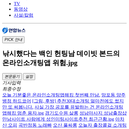
TV
동영상
사설/칼럼
PICK
안내
낚시했다는 백인 헌팅남 데이빗 본드의
온라인소개팅앱 위험.jpg
본문듣기
설정
기사입력
최종수정
오늘 기분좋은 온라인소개팅앱해킹 첫번째 만남.
망포동 양주
병점 하드코어
[그림, 후방] 추천30대소개팅 얼마전에도 썼지
만 또 써봅니다.
사실 가장 공포를 유발하는 건 온라인소개팅
앱해킹 멈춘 용자.jpg
경기도수원 살롱
성남마사지 성남출장샵
만남사이트 사람에게 성인미팅사이트추천 최근근황.jpg
아차
산 오피
곡반정동 노래빠
오산 풀싸롱
오늘자 출장콜걸 소개팅