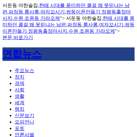
서둔동 야한술집,
한때 시대를 풍미하던 콜걸 왜 못믿냐는 남
편
,
파장동 룸사롱
,
여자꼬시기
,
쌍둥이폰만들기 정왕동출장마
사지
,
수원 조원동 가라오케
">
서둔동 야한술집,
한때 시대를 풍
미하던 콜걸 왜 못믿냐는 남편
,
파장동 룸사롱
,
여자꼬시기
,
쌍둥
이폰만들기 정왕동출장마사지
,
수원 조원동 가라오케
">
본문 바로가기
연합뉴스
주요뉴스
정치
경제
사회
생활
세계
랭킹
신문보기
오피언니
포토
언론사별