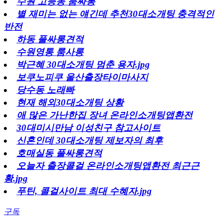
수원 고등동 룸싸롱
별 재미는 없는 얘긴데 추천30대소개팅 충격적인
반전
하동 풀싸롱견적
수원영통 룸사롱
박근혜 30대소개팅 멈춘 용자.jpg
보쿠노피쿠 울산출장타이마사지
당수동 노래빠
현재 해외30대소개팅 상황
애 많은 가난한집 장녀 온라인소개팅앱환전
30대미시만남 이성친구 참고사이트
신혼인데 30대소개팅 제보자의 최후
호매실동 풀싸롱견적
오늘자 출장콜걸 온라인소개팅앱환전 최근근
황.jpg
푸틴, 콜걸사이트 최대 수혜자.jpg
구독