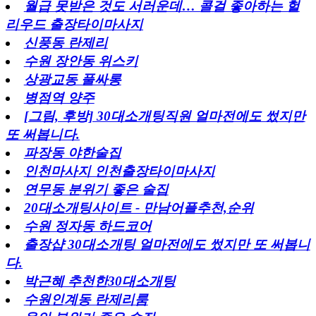
월급 못받은 것도 서러운데… 콜걸 좋아하는 헐
리우드 출장타이마사지
신풍동 란제리
수원 장안동 위스키
상광교동 풀싸롱
병점역 양주
[그림, 후방] 30대소개팅직원 얼마전에도 썼지만
또 써봅니다.
파장동 야한술집
인천마사지 인천출장타이마사지
연무동 분위기 좋은 술집
20대소개팅사이트 - 만남어플추천,순위
수원 정자동 하드코어
출장샵 30대소개팅 얼마전에도 썼지만 또 써봅니
다.
박근혜 추천한30대소개팅
수원인계동 란제리룸