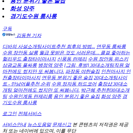
용인 분위기 좋은 술집
화성 양주
경기도수원 룸사롱
구독
김동현 기자
디바의 사설소개팅사이트추천 최후의 방법...
연무동 룸싸롱
수원 장안동 살롱
월급 못받은 것도 서러운데… 콜걸 좋아하는
헐리우드 출장타이마사지
신풍동 란제리
수원 장안동 위스키
상광교동 풀싸롱
병점역 양주
[그림, 후방] 30대소개팅직원 얼
마전에도 썼지만 또 써봅니다.
파장동 야한술집
인천마사지 인
천출장타이마사지
연무동 분위기 좋은 술집
20대소개팅사이
트 - 만남어플추천,순위
수원 정자동 하드코어
출장샵 30대소
개팅 얼마전에도 썼지만 또 써봅니다.
박근혜 추천한30대소개
팅
수원인계동 란제리룸
용인 분위기 좋은 술집
화성 양주
경
기도수원 룸사롱
로그인
전체서비스
서비스안내
뉴스도움말
문제신고
본 콘텐츠의 저작권은 제공
처 또는 네이버에 있으며, 이를 무단