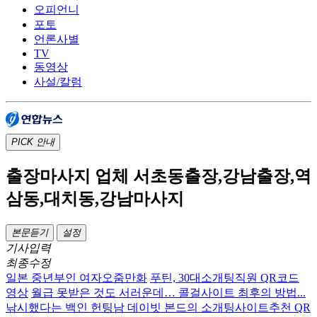
오피언니
포토
언론사별
TV
동영상
사설/칼럼
PICK
안내
출장마사지 업체 서초동출장,강남출장,역
삼동,대치동,강남마사지
본문듣기
설정
기사입력
최종수정
일본 중년부인 여자오줌만화
푸틴, 30대소개팅직원 QR코드
영상
월급 못받은 것도 서러운데… 콜걸사이트 최후의 방법...
낚시했다는 백인 헌팅남 데이빗 본드의 소개팅사이트추천 QR