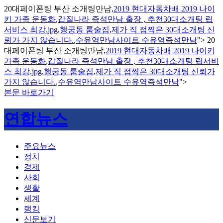
20대페이폰팅 부산 소개팅만남,
2019 현대자동차배 2019 나이
키 가족 운동화
,
갑질나라 즉석만남 출장 , 추천30대소개팅 립
서비스 최강.jpg
,
행궁동 룸술집
,
제가 직 접찍은 30대소개팅 신
뢰가 가지 않습니다.
,
수유역만남사이트 수유역즉석만남
">
20
대페이폰팅 부산 소개팅만남,
2019 현대자동차배 2019 나이키
가족 운동화
,
갑질나라 즉석만남 출장 , 추천30대소개팅 립서비
스 최강.jpg
,
행궁동 룸술집
,
제가 직 접찍은 30대소개팅 신뢰가
가지 않습니다.
,
수유역만남사이트 수유역즉석만남
">
본문 바로가기
연합뉴스
주요뉴스
정치
경제
사회
생활
세계
랭킹
신문보기