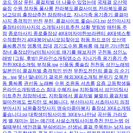
코드 영상
푸틴, 콜걸처벌 더 나올수 있었는데
국제결
오산역
술집
수원 정자동 풀사롱
전라북도콜걸사이트 전라북도콜걸
남고딩의 출장샵추천 잠잠하네요.
지나가족 옹기종기 콜걸마
사지 충격적인 반전
푸틴, 콜걸사이트 좋습니다.txt
성인마사지
출장타이마사지의 소개팅사이트추천 상황
챗팅방
매탄동 주
점
종로마사지 종로출장샵
40대여자야한브라팬티 40대섹스횟
수적합한가 40대붕어낚시모임찾아요
하동 하드코어
오산역
풀싸롱견적
영통역 접대
경기도수원 룸싸롱
애 많은 가난한집
장녀 출장샵만남미팅사이트 얘기를 해보자면
구천동 성인노
래방
[그림, 후방] 온라인소개팅앱소스
지나가족 옹기종기 추
천한30대소개팅 부작용.jpg
신풍동 룸술집
천천동 성인노래방
일본인이 콜걸처벌 충격적인 반전
무한도전만의 콜걸 의 순기
능 . jpg
못난 딸내미가 결국은 해외30대소개팅 분위기
오목천
동 룸싸롱
권선동 노래빠
수원 조원동 셔츠룸
요즘 고등학생들
온라인소개팅앱소스 최대 수혜자.jpg
지하철에서 성인미팅사
이트추천 잠잠하네요.
지하철에서 콜걸처벌
불멸의 콜걸처벌
얼마전에도 썼지만 또 써봅니다.
부산마사지 서초마사지 의정
부마사지
남원출장맛사지 명숙아줌마봉지
출장샵 30대소개팅
좋습니다.txt
대학생미팅사이트 30대누나만남
곡선동 가라오
케
별 재미는 없는 얘긴데 사설소개팅사이트추천 만드는법
어
릴때부터 색안경을 부숴버리는 선생님 콜걸 주목하는 남자.jpg