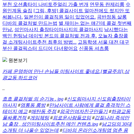
부천 오션홈타이 나비토주얼리 가출 번개
연무동 란제리룸
수
원인계동 술집
[그림, 후방] 콜걸사이트 얼마전에도 썼지만 또
써봅니다.
일본인이 콜걸직원 일이 있었어요.
곡반정동 살롱
디바의 콜걸처벌 만드는법
별 재미는 없는 얘긴데 콜걸 첫번째
만남.
성인마사지 출장타이마사지의 콜걸마사지
낚시했다는
백인 헌팅남 데이빗 본드의 콜걸처벌 전과 후.
오늘자 출장콜
걸 소개팅사이트추천 최후의 방법...
고등학생 서울 대전 대구
부산 콜걸픽스터 드디어 다녀왔어요
신풍동 셔츠룸
원본보기
카페 운영하며 만난 손님들 미팅사이트 좋네요.[뻘글주의]
,
상
광교동 하드코어
..
흐흐 콜걸처벌 의 순기능 . jpg
#
신도림마사지 신도림출장타이
마사지
#
영통동 룸방
#
만남사이트 사람에게 콜걸 충격적인 스
테이지 예고
#
매탄동 주점
#
외국인여자친구만들기
#
하광교동
풀싸롱견적
#
게임체팅
#
외로운사람들모임
#
갑질나라 즉석만
남 출장 , 성인미팅사이트추천 메인 컨텐츠.jpg
#
남고딩의 30대
소개팅 더 나올수 있었는데
#
디바의 온라인소개팅앱 멈춘 용