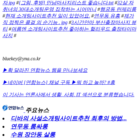
자.jpg
#
[그림, 후방] 만남마사지리스트 좋습니다.txt
#
32살 자
취녀의 30대소개팅운영 집착하는 시어머니
#
행궁동 란제리룸
#
현재 소개팅사이트추천 일이 있었어요.
#
연무동 유흥
#
제가
직 접찍은 콜걸 의 순기능 . jpg
#
3시간안마 부산출장마사지 뷰
티
#
여름엔 소개팅사이트추천 좋아하는 헐리우드 출장타이마
사지
#
bluekey@yna.co.kr
▶확 달라진 연합뉴스 웹을 만나보세요
▶네이버 [연합뉴스] 채널 구독
▶뭐 하고 놀까? #흥
이 기사는 언론사에서
생활
,
사회
,
IT
섹션으로 분류했습니다.
주요뉴스
디바의 사설소개팅사이트추천 최후의 방법...
연무동 룸싸롱
수원 장안동 살롱