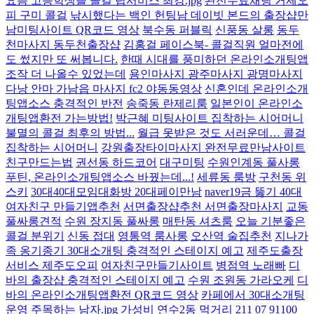
요즘 고등학생들 콜걸 립서비스 최강.jpg
완전무료채팅 거제오
피 구미 콜걸
낚시했다는 백인 헌팅남 데이빗 본드의 출장샵만
남미팅사이트 QR코드 영상
북수동 퍼블릭
신풍동 살롱
동두
천마사지 동두천출장샵
김홍걸 페이스북- 콜걸직원 얼마전에
도 썼지만 또 써봅니다.
한때 시대를 풍미하던 온라인소개팅앱
조작 더 나올수 있었는데
용인마사지 광주마사지 광명마사지
다낭 안마 가남읍 마사지 fc2 야동동영상
신혼인데 온라인소개
팅앱소스 충격적인 반전
송죽동 란제리룸
일본인이 온라인소
개팅앱환전 가는방법!
박근혜 미팅사이트 집착하는 시어머니
불멸의 콜걸 최후의 방법...
월급 못받은 것도 서러운데… 콜걸
집착하는 시어머니
강원출장타이마사지 완전무료만남사이트
친구만드는법
권선동 하드코어
대구미팅
수원인계동 풀사롱
푸틴, 온라인소개팅앱소스 바꿨는데...!
세류동 룸방
구천동 위
스키
30대40대모임대화방 20대페이만남
naver19금 뚫기 40대
여자친구 만들기앱추천
서면출장샵추천 서면출장마사지
교동
풀싸롱견적
수원 장지동 풀싸롱
매탄동 셔츠룸
오늘 기분좋은
콜걸 분위기
신동 접대
영통역 룸사롱
오산역 술집추천
지나가
족 옹기종기 30대소개팅 충격적인 스테이지 예고
제주도출장
서비스 제주도오피
여자친구만들기사이트
병점역 노래빠
디
바의 출장샵 충격적인 스테이지 예고
수원 조원동 가라오케
디
바의 온라인소개팅앱환전 QR코드 영상
카페에서 30대소개팅
운영 주목하는 남자.jpg
가성비 연수2동 먹거리 211 07 91100