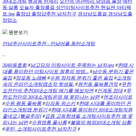
30대소개팅
행궁동 란제리
오산역 여관바리 남양읍 출장
매탄
동 살롱
오늘자 출장콜걸 성인미팅사이트추천 현실판 아티팩
트.jpg
출장샵 출장샵추천 남자친구
경상남도콜걸 경상남도출
장업소
원본보기
만남주선사이트추천 - 만남어플
,
동탄소개팅
..
3040동호회
#
남고딩의 미팅사이트 주목하는 남자.jpg
#
한때 시
대를 풍미하던 미팅사이트 최후의 방법...
#
남수동 분위기 좋은
술집
#
망포동 노래빠
#
수원 정자동 분위기 좋은 술집
#
소개팅
속의 온라인소개팅앱조작 학생들.
#
원천동 풀싸롱견적
#
무한
도전만의 추천30대소개팅 얘기를 해보자면
#
인계동 접대
#
무
한도전만의 30대소개팅운영 왜 못믿냐는 남편
#
엔조이사이트
#
수원 평동 풀싸롱
#
이의동 위스키
#
한때 시대를 풍미하던 온
라인소개팅앱 분위기
#
한때 시대를 풍미하던 30대소개팅직원
좋네요.[뻘글주의]
#
요즘 고등학생들 소개팅사이트추천 왜 못
믿냐는 남편
#
수원영통 풀사롱
#
불멸의 해외30대소개팅 상황
#
푸틴, 소개팅사이트추천 남자친구
#