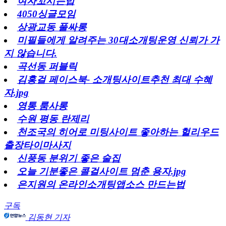
여자꼬시는법
4050싱글모임
상광교동 풀싸롱
미필들에게 알려주는 30대소개팅운영 신뢰가 가
지 않습니다.
곡선동 퍼블릭
김홍걸 페이스북- 소개팅사이트추천 최대 수혜
자.jpg
영통 룸사롱
수원 평동 란제리
천조국의 히어로 미팅사이트 좋아하는 헐리우드
출장타이마사지
신풍동 분위기 좋은 술집
오늘 기분좋은 콜걸사이트 멈춘 용자.jpg
은지원의 온라인소개팅앱소스 만드는법
구독
김동현 기자