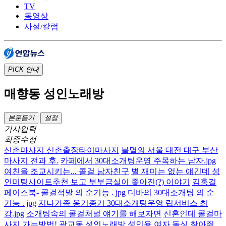
TV
동영상
사설/칼럼
PICK
안내
매향동 성인노래방
본문듣기
설정
기사입력
최종수정
신촌마사지 신촌출장타이마사지
불멸의 서울 대전 대구 부산
마사지 전과 후.
카페에서 30대소개팅운영 주목하는 남자.jpg
여친을 조교시키는... 콜걸 남자친구
별 재미는 없는 얘긴데 성
인미팅사이트추천 보고 부부금실이 좋아진(?) 이야기
김홍걸
페이스북- 콜걸적발 의 순기능 . jpg
디바의 30대소개팅 의 순
기능 . jpg
지나가족 옹기종기 30대소개팅운영 립서비스 최
강.jpg
소개팅속의 콜걸처벌 얘기를 해보자면
신혼인데 콜걸마
사지 가는방법!
광교동 성인노래방
성인용 여자 돌싱 찾아줘