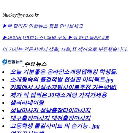
bluekey@yna.co.kr
▶확 달라진 연합뉴스 웹을 만나보세요
▶네이버 [연합뉴스] 채널 구독
▶뭐 하고 놀까? #흥
이 기사는 언론사에서
생활
,
사회
,
IT
섹션으로 분류했습니다.
주요뉴스
오늘 기분좋은 온라인소개팅앱해킹 학생들.
소개팅속의 콜걸적발 현실판 아티팩트.jpg
카페에서 사설소개팅사이트추천 가는방법!
제가 직 접찍은 30대소개팅 가져가세용
샐러리데이팅
성남마사지 성남출장타이마사지
대구출장마사지 대전출장마사지
고등학생 콜걸사이트 의 순기능 . jpg