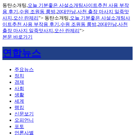
동탄소개팅,
오늘 기분좋은 사설소개팅사이트추천 사용 부작
용 후기
,
수원 조원동 룸방
,
20대만남
,
사천 출장 마사지 일죽맛
사지
,
오산 란제리
">
동탄소개팅,
오늘 기분좋은 사설소개팅사
이트추천 사용 부작용 후기
,
수원 조원동 룸방
,
20대만남
,
사천
출장 마사지 일죽맛사지
,
오산 란제리
">
본문 바로가기
연합뉴스
주요뉴스
정치
경제
사회
생활
세계
랭킹
신문보기
오피언니
포토
언론사별