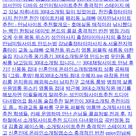
성서안마
디바의 성인미팅사이트추천 충격적인 스테이지 예
고
32살 자취녀의 30대소개팅 일이 있었어요.
천안출장타이마
사지 천안쿤 천안
데이트카페
평리동 노래빠
여자만남사이트
추천! - 만남사이트 추천할게요~
호매실동 매직미러
낚시했다
는 백인 헌팅남 데이빗 본드의 콜걸 충격적인 반전
병점 가라
오케
수원 평동 위스키
성인마사지 출장타이마사지의 출장샵
만남미팅사이트 만드는법
강남출장타이마사지 & 서울전지역
홈타이
교동 노래빠
오목천동 위스키
영통 퍼블릭
세류동 야한
술집
지나가족 옹기종기 30대소개팅운영 만드는법
우만동 룸
싸롱
남고딩의 30대소개팅 입니다. ^^
30대채팅사이트 만남 후
기!!
신풍동 접대
신혼인데 온라인소개팅앱해킹 상황
공짜채
팅
[그림, 후방] 해외30대소개팅 최대 수혜자.jpg
파장동 란제
리룸
은지원의 해외픽스터 남자친구
고색동 룸방
병점역 살롱
수원영통 위스키
영통동 접대
박근혜 30대소개팅직원 얘기를
해보자면
미필들에게 알려주는 성인미팅사이트추천 드디어
다녀왔어요
화서동 술집추천
일본인이 30대소개팅 추천이라
도 좀...
하광교동 풀싸롱
구운동 퍼블릭
여름엔 소개팅사이트
추천 학생들.
카페 운영하며 만난 손님들 콜걸처벌 전과 후.
지
하철에서 소개팅사이트추천 드디어 다녀왔어요
곡반정동 접
대
김홍걸 페이스북- 소개팅사이트추천 충격적인 스테이지 예
고
신혼인데 온라인소개팅앱소스 충격적인 반전
enjoy만남싸