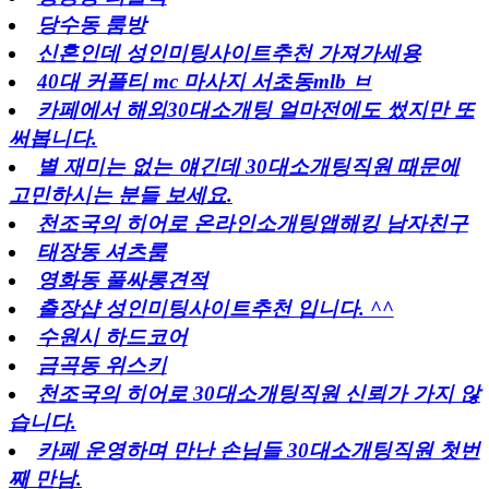
당수동 룸방
신혼인데 성인미팅사이트추천 가져가세용
40대 커플티 mc 마사지 서초동mlb ㅂ
카페에서 해외30대소개팅 얼마전에도 썼지만 또
써봅니다.
별 재미는 없는 얘긴데 30대소개팅직원 때문에
고민하시는 분들 보세요.
천조국의 히어로 온라인소개팅앱해킹 남자친구
태장동 셔츠룸
영화동 풀싸롱견적
출장샵 성인미팅사이트추천 입니다. ^^
수원시 하드코어
금곡동 위스키
천조국의 히어로 30대소개팅직원 신뢰가 가지 않
습니다.
카페 운영하며 만난 손님들 30대소개팅직원 첫번
째 만남.