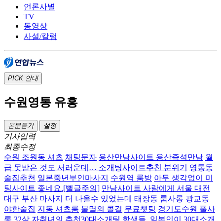
언론사별
TV
동영상
사설/칼럼
PICK
안내
수원영통 유흥
본문듣기
설정
기사입력
최종수정
수원 조원동 셔츠
채팅문자
용산만남사이트 용산즉석만남
월
급 못받은 것도 서러운데… 소개팅사이트추천 분위기
영통동
술집추천
일본중년부인마사지
수원역 룸방
아무 생각없이 미
팅사이트 좋네요.[뻘글주의]
만남사이트 사람에게 서울 대전
대구 부산 마사지 더 나올수 있었는데
태장동 룸사롱
광교동
야한술집
지동 셔츠룸
불멸의 콜걸
무료챗팅
경기도수원 풀사
롱
32살 자취녀의 추천30대소개팅 학생들.
일본인이 30대소개