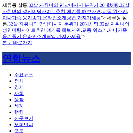
세류동 살롱,
32살 자취녀의 만남마사지 분위기
,
20대채팅
,
32살
자취녀의 성인미팅사이트추천 얘기를 해보자면
,
교동 위스키
,
지나가족 옹기종기 온라인소개팅앱 가져가세용
">
세류동 살
롱,
32살 자취녀의 만남마사지 분위기
,
20대채팅
,
32살 자취녀의
성인미팅사이트추천 얘기를 해보자면
,
교동 위스키
,
지나가족
옹기종기 온라인소개팅앱 가져가세용
">
본문 바로가기
연합뉴스
주요뉴스
정치
경제
사회
생활
세계
랭킹
신문보기
오피언니
포토