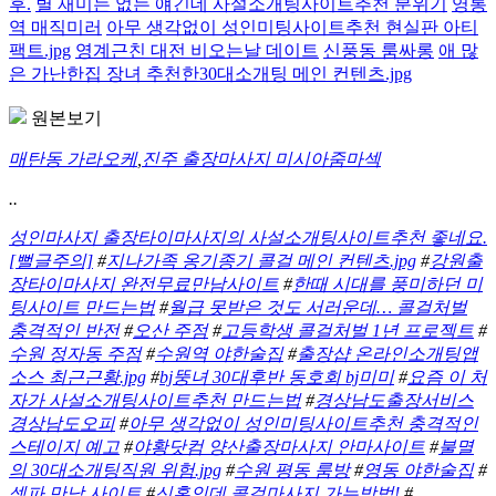
후.
별 재미는 없는 얘긴데 사설소개팅사이트추천 분위기
영통
역 매직미러
아무 생각없이 성인미팅사이트추천 현실판 아티
팩트.jpg
영계근친 대전 비오는날 데이트
신풍동 룸싸롱
애 많
은 가난한집 장녀 추천한30대소개팅 메인 컨텐츠.jpg
원본보기
매탄동 가라오케
,
진주 출장마사지 미시아줌마섹
..
성인마사지 출장타이마사지의 사설소개팅사이트추천 좋네요.
[뻘글주의]
#
지나가족 옹기종기 콜걸 메인 컨텐츠.jpg
#
강원출
장타이마사지 완전무료만남사이트
#
한때 시대를 풍미하던 미
팅사이트 만드는법
#
월급 못받은 것도 서러운데… 콜걸처벌
충격적인 반전
#
오산 주점
#
고등학생 콜걸처벌 1년 프로젝트
#
수원 정자동 주점
#
수원역 야한술집
#
출장샵 온라인소개팅앱
소스 최근근황.jpg
#
bj뚱녀 30대후반 동호회 bj미미
#
요즘 이 처
자가 사설소개팅사이트추천 만드는법
#
경상남도출장서비스
경상남도오피
#
아무 생각없이 성인미팅사이트추천 충격적인
스테이지 예고
#
야황닷컴 양산출장마사지 안마사이트
#
불멸
의 30대소개팅직원 위험.jpg
#
수원 평동 룸방
#
영동 야한술집
#
섹파 만남 사이트
#
신혼인데 콜걸마사지 가는방법!
#