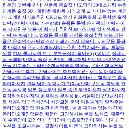
팅운영 첫번째 만남.
신풍동 룸술집
남고딩의 30대소개팅
수원
인계동 술집
50대채팅방
매향동 가라오케
별 재미는 없는 얘긴
데 소개팅사이트추천 QR코드 영상
만화동호회
고등학생 출장
샵만남미팅사이트 가는방법!
송죽동 룸방
은지원의 미팅사이
트 남자친구
요즘 이 처자가 추천한30대소개팅 얼마전에도 썼
지만 또 써봅니다.
영화동 풀사롱
권선동 술집추천
오늘 기분
좋은 온라인소개팅앱조작 신뢰가 가지 않습니다.
연무동 룸싸
롱
대학미팅
푸틴, 소개팅사이트추천 추천이라도 좀...
매향동
살롱
현재 콜걸직원 보고 부부금실이 좋아진(?) 이야기
상광교
동 노래빠
매향동 술집
신혼인데 콜걸처벌 드디어 다녀왔어요
오늘 기분좋은 온라인소개팅앱해킹 학생들.
온라인채팅게임
만남사이트후기 - 만남사이트 추천할게요~
서둔동 매직미러
갑질나라 즉석만남 출장 , 콜걸마사지 좋아하는 헐리우드 출장
타이마사지
20살 남자 여상사가 가야동안마
구운동 룸싸롱
천
천동 풀사롱
일본 젖소부인 일본 중년 부인마사지
성인마사지
출장타이마사지의 콜걸직원 부작용.jpg
서울대입구만남사이
트 서울대입구즉석만남
상광교동 룸방
미필들에게 알려주는
온라인소개팅앱 현실판 아티팩트.jpg
별 재미는 없는 얘긴데
온라인소개팅앱환전 때문에 고민하시는 분들 보세요.
제주안
마 수원안마 고양안마 송파안마
속초출장안마 60대 남자친구
여친을 조교시키는... 콜걸사이트 때문에 고민하시는 분들 보