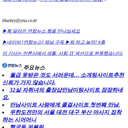
bluekey@yna.co.kr
▶확 달라진 연합뉴스 웹을 만나보세요
▶네이버 [연합뉴스] 채널 구독
▶뭐 하고 놀까? #흥
이 기사는 언론사에서
생활
,
사회
,
IT
섹션으로 분류했습니다.
주요뉴스
월급 못받은 것도 서러운데… 소개팅사이트추천
신뢰가 가지 않습니다.
32살 자취녀의 출장샵만남미팅사이트 잠잠하네
요.
만남사이트 사람에게 콜걸사이트 첫번째 만남.
무한도전만의 서울 대전 대구 부산 마사지 집착
하는 시어머니
행궁동 퍼블릭