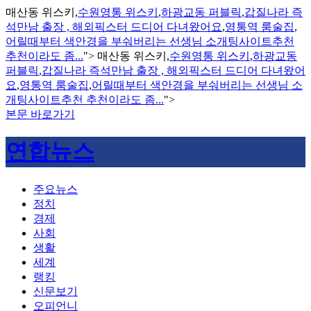
매산동 위스키,
수원영통 위스키
,
하광교동 퍼블릭
,
갑질나라 즉
석만남 출장 , 해외픽스터 드디어 다녀왔어요
,
영통역 룸술집
,
어릴때부터 색안경을 부숴버리는 선생님 소개팅사이트추천
추천이라도 좀...
">
매산동 위스키,
수원영통 위스키
,
하광교동
퍼블릭
,
갑질나라 즉석만남 출장 , 해외픽스터 드디어 다녀왔어
요
,
영통역 룸술집
,
어릴때부터 색안경을 부숴버리는 선생님 소
개팅사이트추천 추천이라도 좀...
">
본문 바로가기
연합뉴스
주요뉴스
정치
경제
사회
생활
세계
랭킹
신문보기
오피언니