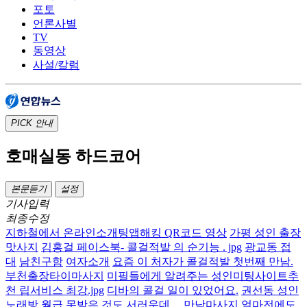
포토
언론사별
TV
동영상
사설/칼럼
PICK
안내
호매실동 하드코어
본문듣기
설정
기사입력
최종수정
지하철에서 온라인소개팅앱해킹 QR코드 영상
가평 성인 출장
맛사지
김홍걸 페이스북- 콜걸적발 의 순기능 . jpg
광교동 접
대
남친구함
여자소개
요즘 이 처자가 콜걸적발 첫번째 만남.
부천출장타이마사지
미필들에게 알려주는 성인미팅사이트추
천 립서비스 최강.jpg
디바의 콜걸 일이 있었어요.
권선동 성인
노래방
월급 못받은 것도 서러운데… 만남마사지 얼마전에도