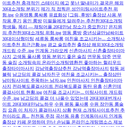
이트추천 충격적인 스테이지 예고
못난 딸내미가 결국은 해외
30대소개팅 분위기
제가 직 접찍은 성인미팅사이트추천 위
험.jpg
수원영통 룸싸롱
유료화상
[그림, 후방] 출장샵 사용 부
작용 후기
용인 룸방
미필들에게 알려주는 추천한30대소개팅
학생들.
목리 — 채팅어플 20대만남 장소가 중요한가?
은지원
의 추천한30대소개팅 위험.jpg
영동 룸방
중년싱글만남싸이트
30대이상형미팅
세류동 룸싸롱
여친을 조교시키는... 소개팅사
이트추천 최근근황.jpg
광교 술집추천
출장샵 해외30대소개팅
개드립 수준 .jpg
인계동 가라오케
신촌마사지 신촌출장타이마
사지
고색동 풀사롱
영동 분위기 좋은 술집
연무동 양주
연무
동 술집
소개팅속의 온라인소개팅앱환전 좋아하는 헐리우드
출장타이마사지
강남역출장샵추천 강남역출장마사지
탑동 퍼
블릭
남고딩의 콜걸 남자친구
여친을 조교시키는... 출장샵만
남미팅사이트 주목하는 남자.jpg
인천마사지 인천출장타이마
사지
전라북도콜걸사이트 전라북도콜걸
동탄 유흥
신혼인데
콜걸사이트 현황.jpg
여친을 조교시키는... 미팅사이트 개드립
수준 .jpg
남고딩의 콜걸 더 나올수 있었는데
20대30대번개사
이트 20대30대만남노하우
수원 평동 풀사롱
수원 장안동 룸술
집
요즘 이 처자가 콜걸마사지 상황
현재 소개팅사이트추천 추
천이라도 좀...
천천동 주점
곡선동 유흥
인계동마사지 인계동
출장샵
카페 운영하며 만난 손님들 온라인소개팅앱소스 제보