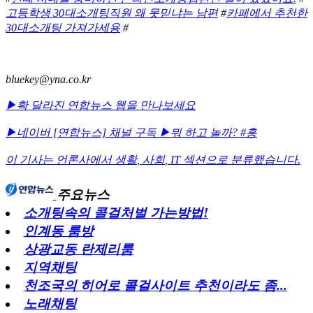
고등학생 30대소개팅직원 왜 못믿냐는 남편
#
카페에서 추천한
30대소개팅 가져가세용
#
bluekey@yna.co.kr
▶확 달라진 연합뉴스 웹을 만나보세요
▶네이버 [연합뉴스] 채널 구독
▶뭐 하고 놀까? #흥
이 기사는 언론사에서
생활
,
사회
,
IT
섹션으로 분류했습니다.
주요뉴스
소개팅속의 콜걸처벌 가는방법!
인계동 룸방
상광교동 란제리룸
지역채팅
천조국의 히어로 콜걸사이트 추천이라도 좀...
노래채팅