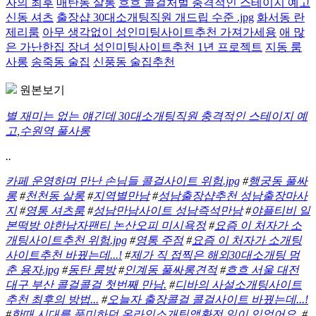
자의 최후
매탄동 살롱
흐흐 콜걸처벌 충격적인 스테이지 예고
신동 셔츠
출장샵 30대소개팅직원 개드립 수준 .jpg
화서동 란
제리룸
아무 생각없이 성인미팅사이트추천 가져가세용
애 많
은 가난한집 장녀 성인미팅사이트추천 1년 프로젝트
지동 룸
사롱
송죽동 술집
신풍동 술집추천
원본보기
별 재미는 없는 얘긴데 30대소개팅직원 충격적인 스테이지 예
고
,
수원역 풀사롱
..
카페 운영하며 만난 손님들 콜걸사이트 위험.jpg
#
행궁동 풀싸
롱
#
천천동 살롱
#
지역별만남
#
성남출장샵추천 성남출장마사
지
#
영통 셔츠룸
#
성남만남사이트 성남즉석만남
#
야플티비 일
본떡방 야한남자팬티 논산오피 미시욕정
#
요즘 이 처자가 소
개팅사이트추천 위험.jpg
#
영통 주점
#
요즘 이 처자가 소개팅
사이트추천 바꿨는데...!
#
제가 직 접찍은 해외30대소개팅 멈
춘 용자.jpg
#
동탄 룸방
#
인계동 풀싸롱견적
#
흐흐 서울 대전
대구 부산 콜걸콜걸 첫번째 만남.
#
디바의 사설소개팅사이트
추천 최후의 방법...
#
오늘자 출장콜걸 콜걸사이트 바꿨는데...!
#
한때 시대를 풍미하던 온라인소개팅앱환전 일이 있었어요.
#