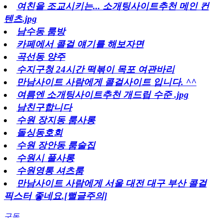
여친을 조교시키는... 소개팅사이트추천 메인 컨
텐츠.jpg
남수동 룸방
카페에서 콜걸 얘기를 해보자면
곡선동 양주
수지구청 24시간 떡볶이 목포 여관바리
만남사이트 사람에게 콜걸사이트 입니다. ^^
여름엔 소개팅사이트추천 개드립 수준 .jpg
남친구합니다
수원 장지동 룸사롱
돌싱동호회
수원 장안동 룸술집
수원시 풀사롱
수원영통 셔츠룸
만남사이트 사람에게 서울 대전 대구 부산 콜걸
픽스터 좋네요.[뻘글주의]
구독